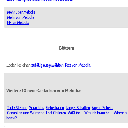
Mehr über Melodia
Mehr von Melodia
PN an Melodia
Blättern
...oder lies einen
zufällig ausgewählten
Text von Melodia.
Weitere 10 neue Gedanken von Melodia:
Tod / Sterben
Sprachlos
Fiebertraum
Langer Schatten
Augen.Schein
Gedanken und Wünsche
Lost Children
Wißt ihr...
Was ich brauche...
Where is
home?