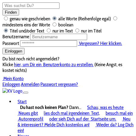
Finden
genau wie geschrieben
alle Worte (Reihenfolge egal)
mindestens eins der Worte
boolean
Titel und/oder Text
nur im Text
nur im Titel
Benutzername
Passwort
Vergessen? Hier klicken.
Einloggen
Du bist noch nicht angemeldet?
Klicke
hier, um Dir ein
Benutzerkonto zu erstellen.
(Keine Angst, es
kostet nichts)
Mein Konto
Einloggen
Anmelden
Passwort vergessen?
Start
Du hast noch keinen Plan?
Dann...
Schau, was es heute
Neues gibt
lies doch mal irgendeinen
Text,
besuch mal ein
Autorenprofil
oder sieh Dich auf der
Startseite um.
Neu
& interessiert? Melde Dich kostenlos an!
Wieder da? Log Dich
ein!