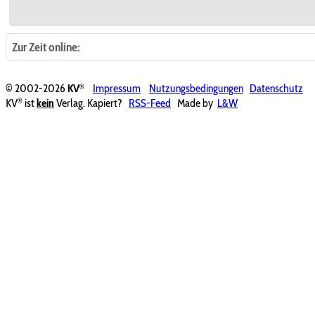
Zur Zeit online:
®
© 2002-2026
KV
Impressum
Nutzungsbedingungen
Datenschutz
®
KV
ist
kein
Verlag. Kapiert?
RSS-Feed
Made by
L&W