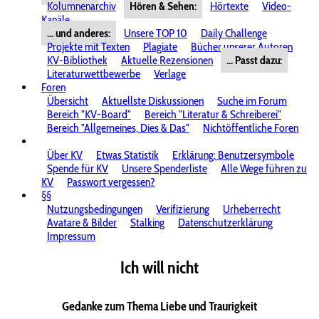
Kolumnenarchiv
Hören & Sehen:
Hörtexte
Video-
Kanäle
... und anderes:
Unsere TOP 10
Daily Challenge
Projekte mit Texten
Plagiate
Bücher unserer Autoren
KV-Bibliothek
Aktuelle Rezensionen
... Passt dazu:
Literaturwettbewerbe
Verlage
Foren
Übersicht
Aktuellste Diskussionen
Suche im Forum
Bereich "KV-Board"
Bereich "Literatur & Schreiberei"
Bereich "Allgemeines, Dies & Das"
Nichtöffentliche Foren
Über KV
Etwas Statistik
Erklärung: Benutzersymbole
Spende für KV
Unsere Spenderliste
Alle Wege führen zu
KV
Passwort vergessen?
§§
Nutzungsbedingungen
Verifizierung
Urheberrecht
Avatare & Bilder
Stalking
Datenschutzerklärung
Impressum
Ich will nicht
Gedanke zum Thema Liebe und Traurigkeit