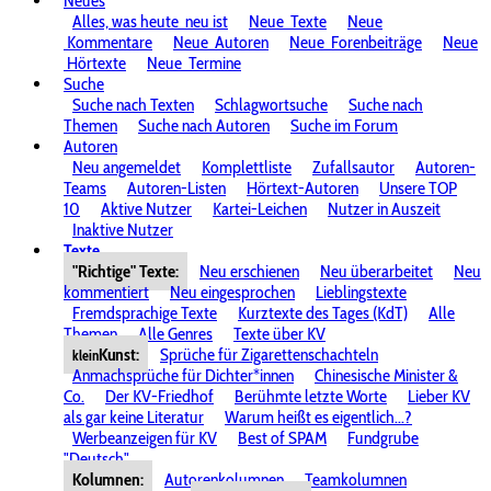
Neues
Alles, was heute
neu ist
Neue
Texte
Neue
Kommentare
Neue
Autoren
Neue
Forenbeiträge
Neue
Hörtexte
Neue
Termine
Suche
Suche nach Texten
Schlagwortsuche
Suche nach
Themen
Suche nach Autoren
Suche im Forum
Autoren
Neu angemeldet
Komplettliste
Zufallsautor
Autoren-
Teams
Autoren-Listen
Hörtext-Autoren
Unsere TOP
10
Aktive Nutzer
Kartei-Leichen
Nutzer in Auszeit
Inaktive Nutzer
Texte
"Richtige" Texte:
Neu erschienen
Neu überarbeitet
Neu
kommentiert
Neu eingesprochen
Lieblingstexte
Fremdsprachige Texte
Kurztexte des Tages (KdT)
Alle
Themen
Alle Genres
Texte über KV
Kunst:
Sprüche für Zigarettenschachteln
klein
Anmachsprüche für Dichter*innen
Chinesische Minister &
Co.
Der KV-Friedhof
Berühmte letzte Worte
Lieber KV
als gar keine Literatur
Warum heißt es eigentlich...?
Werbeanzeigen für KV
Best of SPAM
Fundgrube
"Deutsch"
Kolumnen:
Autorenkolumnen
Teamkolumnen