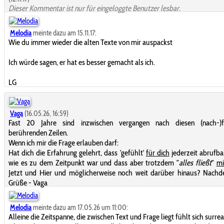
Dieser Kommentar ist nur für eingeloggte Benutzer lesbar.
Melodia
meinte dazu am 15.11.17:
Wie du immer wieder die alten Texte von mir auspackst
Ich würde sagen, er hat es besser gemacht als ich.
LG
Vaga
(16.05.26, 16:59)
Fast 20 Jahre sind inzwischen vergangen nach diesen (nach-)f
berührenden Zeilen.
Wenn ich mir die Frage erlauben darf:
Hat dich die Erfahrung gelehrt, dass 'gefühlt'
für dich
jederzeit abrufbar
wie es zu dem Zeitpunkt war und dass aber trotzdem "
alles fließt
"
mi
Jetzt und Hier und möglicherweise noch weit darüber hinaus? Nachd
Grüße - Vaga
Melodia
meinte dazu am 17.05.26 um 11:00:
Alleine die Zeitspanne, die zwischen Text und Frage liegt fühlt sich surrea