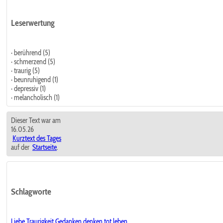
Leserwertung
· berührend (5)
· schmerzend (5)
· traurig (5)
· beunruhigend (1)
· depressiv (1)
· melancholisch (1)
Dieser Text war am
16.05.26
Kurztext des Tages
auf der
Startseite
.
Schlagworte
Liebe
Traurigkeit
Gedanken
denken
tot
leben