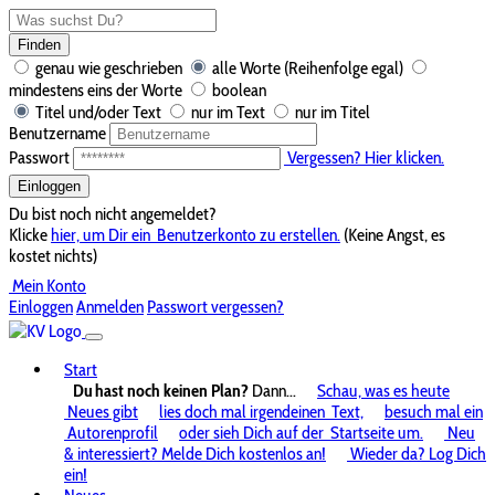
Finden
genau wie geschrieben
alle Worte (Reihenfolge egal)
mindestens eins der Worte
boolean
Titel und/oder Text
nur im Text
nur im Titel
Benutzername
Passwort
Vergessen? Hier klicken.
Einloggen
Du bist noch nicht angemeldet?
Klicke
hier, um Dir ein
Benutzerkonto zu erstellen.
(Keine Angst, es
kostet nichts)
Mein Konto
Einloggen
Anmelden
Passwort vergessen?
Start
Du hast noch keinen Plan?
Dann...
Schau, was es heute
Neues gibt
lies doch mal irgendeinen
Text,
besuch mal ein
Autorenprofil
oder sieh Dich auf der
Startseite um.
Neu
& interessiert? Melde Dich kostenlos an!
Wieder da? Log Dich
ein!