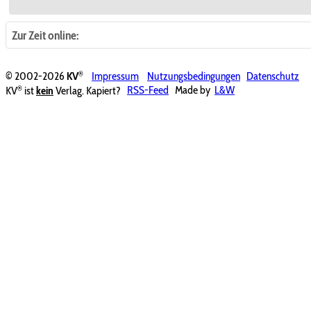
Zur Zeit online:
®
© 2002-2026
KV
Impressum
Nutzungsbedingungen
Datenschutz
®
KV
ist
kein
Verlag. Kapiert?
RSS-Feed
Made by
L&W