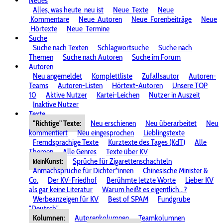
Neues
Alles, was heute
neu ist
Neue
Texte
Neue
Kommentare
Neue
Autoren
Neue
Forenbeiträge
Neue
Hörtexte
Neue
Termine
Suche
Suche nach Texten
Schlagwortsuche
Suche nach
Themen
Suche nach Autoren
Suche im Forum
Autoren
Neu angemeldet
Komplettliste
Zufallsautor
Autoren-
Teams
Autoren-Listen
Hörtext-Autoren
Unsere TOP
10
Aktive Nutzer
Kartei-Leichen
Nutzer in Auszeit
Inaktive Nutzer
Texte
"Richtige" Texte:
Neu erschienen
Neu überarbeitet
Neu
kommentiert
Neu eingesprochen
Lieblingstexte
Fremdsprachige Texte
Kurztexte des Tages (KdT)
Alle
Themen
Alle Genres
Texte über KV
Kunst:
Sprüche für Zigarettenschachteln
klein
Anmachsprüche für Dichter*innen
Chinesische Minister &
Co.
Der KV-Friedhof
Berühmte letzte Worte
Lieber KV
als gar keine Literatur
Warum heißt es eigentlich...?
Werbeanzeigen für KV
Best of SPAM
Fundgrube
"Deutsch"
Kolumnen:
Autorenkolumnen
Teamkolumnen