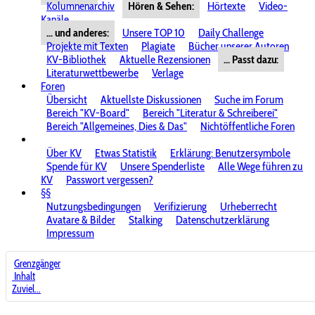
Kolumnenarchiv
Hören & Sehen:
Hörtexte
Video-
Kanäle
... und anderes:
Unsere TOP 10
Daily Challenge
Projekte mit Texten
Plagiate
Bücher unserer Autoren
KV-Bibliothek
Aktuelle Rezensionen
... Passt dazu:
Literaturwettbewerbe
Verlage
Foren
Übersicht
Aktuellste Diskussionen
Suche im Forum
Bereich "KV-Board"
Bereich "Literatur & Schreiberei"
Bereich "Allgemeines, Dies & Das"
Nichtöffentliche Foren
Über KV
Etwas Statistik
Erklärung: Benutzersymbole
Spende für KV
Unsere Spenderliste
Alle Wege führen zu
KV
Passwort vergessen?
§§
Nutzungsbedingungen
Verifizierung
Urheberrecht
Avatare & Bilder
Stalking
Datenschutzerklärung
Impressum
Grenzgänger
Inhalt
Zuviel...