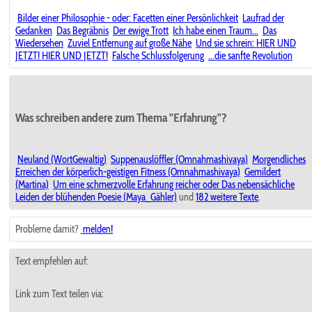
Bilder einer Philosophie - oder: Facetten einer Persönlichkeit
Laufrad der
Gedanken
Das Begräbnis
Der ewige Trott
Ich habe einen Traum...
Das
Wiedersehen
Zuviel Entfernung auf große Nähe
Und sie schrein: HIER UND
JETZT! HIER UND JETZT!
Falsche Schlussfolgerung
...die sanfte Revolution
Was schreiben andere zum Thema "Erfahrung"?
Neuland (WortGewaltig)
Suppenauslöffler (Omnahmashivaya)
Morgendliches
Erreichen der körperlich-geistigen Fitness (Omnahmashivaya)
Gemildert
(Martina)
Um eine schmerzvolle Erfahrung reicher oder Das nebensächliche
Leiden der blühenden Poesie (Maya_Gähler)
und
182 weitere Texte
.
Probleme damit?
melden!
Text empfehlen auf:
Link zum Text teilen via: