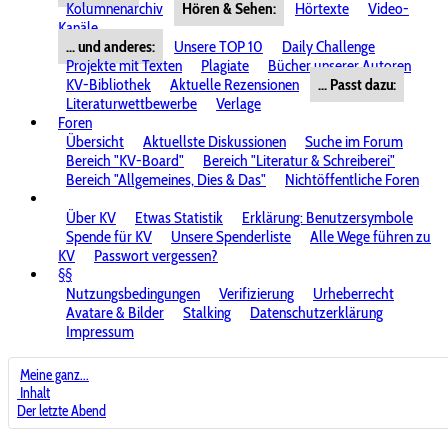
Kolumnenarchiv
Hören & Sehen:
Hörtexte
Video-
Kanäle
... und anderes:
Unsere TOP 10
Daily Challenge
Projekte mit Texten
Plagiate
Bücher unserer Autoren
KV-Bibliothek
Aktuelle Rezensionen
... Passt dazu:
Literaturwettbewerbe
Verlage
Foren
Übersicht
Aktuellste Diskussionen
Suche im Forum
Bereich "KV-Board"
Bereich "Literatur & Schreiberei"
Bereich "Allgemeines, Dies & Das"
Nichtöffentliche Foren
Über KV
Etwas Statistik
Erklärung: Benutzersymbole
Spende für KV
Unsere Spenderliste
Alle Wege führen zu
KV
Passwort vergessen?
§§
Nutzungsbedingungen
Verifizierung
Urheberrecht
Avatare & Bilder
Stalking
Datenschutzerklärung
Impressum
Meine ganz...
Inhalt
Der letzte Abend