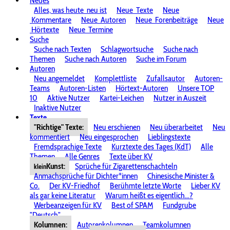
Neues
Alles, was heute
neu ist
Neue
Texte
Neue
Kommentare
Neue
Autoren
Neue
Forenbeiträge
Neue
Hörtexte
Neue
Termine
Suche
Suche nach Texten
Schlagwortsuche
Suche nach
Themen
Suche nach Autoren
Suche im Forum
Autoren
Neu angemeldet
Komplettliste
Zufallsautor
Autoren-
Teams
Autoren-Listen
Hörtext-Autoren
Unsere TOP
10
Aktive Nutzer
Kartei-Leichen
Nutzer in Auszeit
Inaktive Nutzer
Texte
"Richtige" Texte:
Neu erschienen
Neu überarbeitet
Neu
kommentiert
Neu eingesprochen
Lieblingstexte
Fremdsprachige Texte
Kurztexte des Tages (KdT)
Alle
Themen
Alle Genres
Texte über KV
Kunst:
Sprüche für Zigarettenschachteln
klein
Anmachsprüche für Dichter*innen
Chinesische Minister &
Co.
Der KV-Friedhof
Berühmte letzte Worte
Lieber KV
als gar keine Literatur
Warum heißt es eigentlich...?
Werbeanzeigen für KV
Best of SPAM
Fundgrube
"Deutsch"
Kolumnen:
Autorenkolumnen
Teamkolumnen