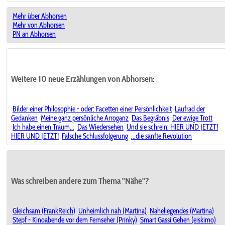
Mehr über Abhorsen
Mehr von Abhorsen
PN an Abhorsen
Weitere 10 neue Erzählungen von Abhorsen:
Bilder einer Philosophie - oder: Facetten einer Persönlichkeit
Laufrad der
Gedanken
Meine ganz persönliche Arroganz
Das Begräbnis
Der ewige Trott
Ich habe einen Traum...
Das Wiedersehen
Und sie schrein: HIER UND JETZT!
HIER UND JETZT!
Falsche Schlussfolgerung
...die sanfte Revolution
Was schreiben andere zum Thema "Nähe"?
Gleichsam (FrankReich)
Unheimlich nah (Martina)
Naheliegendes (Martina)
Stepf - Kinoabende vor dem Fernseher (Prinky)
Smart Gassi Gehen (eiskimo)