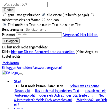
Finden
genau wie geschrieben
alle Worte (Reihenfolge egal)
mindestens eins der Worte
boolean
Titel und/oder Text
nur im Text
nur im Titel
Benutzername
Passwort
Vergessen? Hier klicken.
Einloggen
Du bist noch nicht angemeldet?
Klicke
hier, um Dir ein
Benutzerkonto zu erstellen.
(Keine Angst, es
kostet nichts)
Mein Konto
Einloggen
Anmelden
Passwort vergessen?
Start
Du hast noch keinen Plan?
Dann...
Schau, was es heute
Neues gibt
lies doch mal irgendeinen
Text,
besuch mal ein
Autorenprofil
oder sieh Dich auf der
Startseite um.
Neu
& interessiert? Melde Dich kostenlos an!
Wieder da? Log Dich
ein!