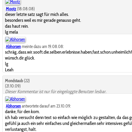
Mootz
(18.08.08)
dieser letzte satz sagt für mich alles.
besonders weil es mir gerade genauso geht.
das haut rein.
lg mela
Abhorsen
meinte dazu am 19.08.08:
schräg,.dass.wir.sooft.die.selben.erlebnisse.haben,fast.schon.unheimlich!
wünsch.dir.glück.
lg
Leah
Mondstaub
(22)
(21.10.09)
Dieser Kommentar ist nur für eingeloggte Benutzer lesbar.
Abhorsen
antwortete darauf am 23.10.09:
danke, für den kom.
ich hab versucht denn text so einfach wie möglich zu gestalten, da das 
gefühl ja auch ein sehr einfaches und gleichermaßen sehr intensives gefüh
verlustangst, halt.