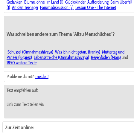
Gedanken
Blume, ohne
Irr-Land (1)
Glückskinder
Aufforderung
Beim Überfall
(1)
An den Teenager
Forumsdiskussion (2)
Lesson One - The Internet
Was schreiben andere zum Thema "Allzu Menschliches"?
Schussel (Omnahmashivaya)
Was ich nicht getan. (franky)
Muttertag und
Panzer (lugarex)
Lebensstreiche (Omnahmashivaya)
Regenfäden (Moja)
und
1850 weitere Texte
.
Probleme damit?
melden!
Text empfehlen auf:
Link zum Text teilen via:
Zur Zeit online: