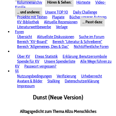
Kolumnenarchiv
Hören & Sehen:
Hörtexte
Video-
Kanäle
... und anderes:
Unsere TOP 10
Daily Challenge
Projekte mit Texten
Plagiate
Bücher unserer Autoren
KV-Bibliothek
Aktuelle Rezensionen
... Passt dazu:
Literaturwettbewerbe
Verlage
Foren
Übersicht
Aktuellste Diskussionen
Suche im Forum
Bereich "KV-Board"
Bereich "Literatur & Schreiberei"
Bereich "Allgemeines, Dies & Das"
Nichtöffentliche Foren
Über KV
Etwas Statistik
Erklärung: Benutzersymbole
Spende für KV
Unsere Spenderliste
Alle Wege führen zu
KV
Passwort vergessen?
§§
Nutzungsbedingungen
Verifizierung
Urheberrecht
Avatare & Bilder
Stalking
Datenschutzerklärung
Impressum
Dunst (Neue Version)
Alltagsgedicht zum Thema Allzu Menschliches