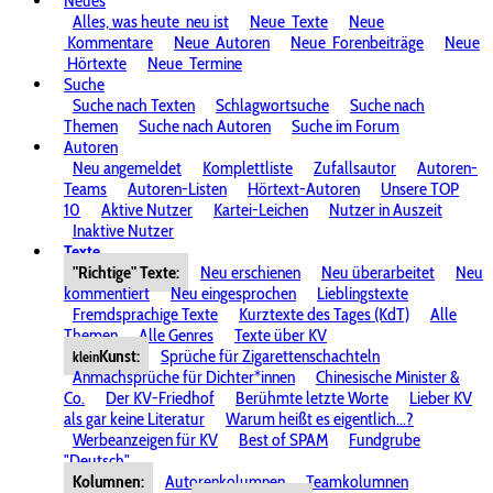
Neues
Alles, was heute
neu ist
Neue
Texte
Neue
Kommentare
Neue
Autoren
Neue
Forenbeiträge
Neue
Hörtexte
Neue
Termine
Suche
Suche nach Texten
Schlagwortsuche
Suche nach
Themen
Suche nach Autoren
Suche im Forum
Autoren
Neu angemeldet
Komplettliste
Zufallsautor
Autoren-
Teams
Autoren-Listen
Hörtext-Autoren
Unsere TOP
10
Aktive Nutzer
Kartei-Leichen
Nutzer in Auszeit
Inaktive Nutzer
Texte
"Richtige" Texte:
Neu erschienen
Neu überarbeitet
Neu
kommentiert
Neu eingesprochen
Lieblingstexte
Fremdsprachige Texte
Kurztexte des Tages (KdT)
Alle
Themen
Alle Genres
Texte über KV
Kunst:
Sprüche für Zigarettenschachteln
klein
Anmachsprüche für Dichter*innen
Chinesische Minister &
Co.
Der KV-Friedhof
Berühmte letzte Worte
Lieber KV
als gar keine Literatur
Warum heißt es eigentlich...?
Werbeanzeigen für KV
Best of SPAM
Fundgrube
"Deutsch"
Kolumnen:
Autorenkolumnen
Teamkolumnen