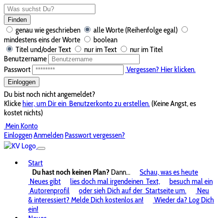
Finden
genau wie geschrieben
alle Worte (Reihenfolge egal)
mindestens eins der Worte
boolean
Titel und/oder Text
nur im Text
nur im Titel
Benutzername
Passwort
Vergessen? Hier klicken.
Einloggen
Du bist noch nicht angemeldet?
Klicke
hier, um Dir ein
Benutzerkonto zu erstellen.
(Keine Angst, es
kostet nichts)
Mein Konto
Einloggen
Anmelden
Passwort vergessen?
Start
Du hast noch keinen Plan?
Dann...
Schau, was es heute
Neues gibt
lies doch mal irgendeinen
Text,
besuch mal ein
Autorenprofil
oder sieh Dich auf der
Startseite um.
Neu
& interessiert? Melde Dich kostenlos an!
Wieder da? Log Dich
ein!