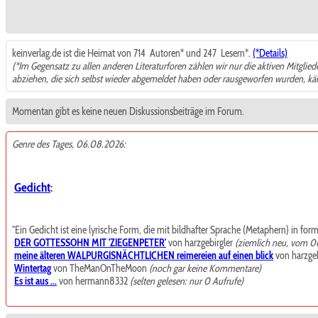
keinverlag.de ist die Heimat von 714
Autoren* und 247
Lesern*.
(*Details)
(*Im Gegensatz zu allen anderen Literaturforen zählen wir nur die aktiven Mitglie
abziehen, die sich selbst wieder abgemeldet haben oder rausgeworfen wurden, k
Momentan gibt es keine neuen Diskussionsbeiträge im Forum.
Genre des Tages, 06.08.2026:
Gedicht
:
"Ein Gedicht ist eine lyrische Form, die mit bildhafter Sprache (Metaphern) in for
DER GOTTESSOHN MIT 'ZIEGENPETER'
von harzgebirgler
(ziemlich neu, vom 0
meine älteren WALPURGISNÄCHTLICHEN reimereien auf einen blick
von harzgeb
Wintertag
von TheManOnTheMoon
(noch gar keine Kommentare)
Es ist aus ...
von hermann8332
(selten gelesen: nur 0 Aufrufe)