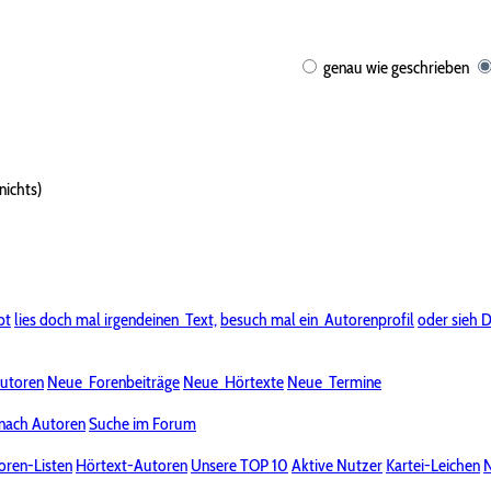
genau wie geschrieben
nichts)
bt
lies doch mal irgendeinen
Text,
besuch mal ein
Autorenprofil
oder sieh D
utoren
Neue
Forenbeiträge
Neue
Hörtexte
Neue
Termine
nach Autoren
Suche im Forum
oren-Listen
Hörtext-Autoren
Unsere TOP 10
Aktive Nutzer
Kartei-Leichen
N