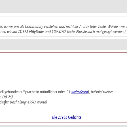
der, da wir uns als Community verstehen und nicht als Archiv toter Texte. Würden wir 
ämen wir auf
15.973 Mitglieder
und 509.070 Texte. Musste auch mal gesagt werden.)
mell gebundener Sprache in mündlicher oder..." (
weiterlesen
),
beispielsweise:
6.08.26)
irgler
(recht lang: 4790 Worte)
alle 25963 Gedichte