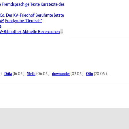
e
Fremdsprachige Texte
Kurztexte des
Nichtöffentliche Foren
 Co.
Der KV-Friedhof
Berühmte letzte
PAM
Fundgrube "Deutsch"
e
V-Bibliothek
Aktuelle Rezensionen
...
.),
Drita
(16.06.),
Stella
(06.06.),
downunder
(02.06.),
Otto
(20.05.)...