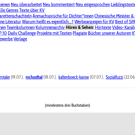
hienen
Neu überarbeitet
Neu kommentiert
Neu eingesprochen
Lieblingstext
-Board"
lle Genres
Bereich "Literatur & Schreiberei"
Texte über KV
Bereich "Allgemeines, Dies & Das"
arettenschachteln
Anmachsprüche für Dichter*innen
Chinesische Minister &
ine Literatur
 KV
Unsere Spenderliste
Warum heißt es eigentlich...?
Alle Wege führen zu KV
Werbeanzeigen für KV
Passwort vergessen?
Best of S
nen
Teamkolumnen
Kolumnenarchiv
Hören & Sehen:
Hörtexte
Video-Kanäl
er
P 10
Stalking
Daily Challenge
Datenschutzerklärung
Projekte mit Texten
Impressum
Plagiate
Bücher unserer Autoren
K
bewerbe
Verlage
rntaler
(19.07.),
rochusthal
(18.07.),
kaltenboeck-karow
(07.07.),
Sozialfuzzi
(22.06
(mindestens drei Buchstaben)