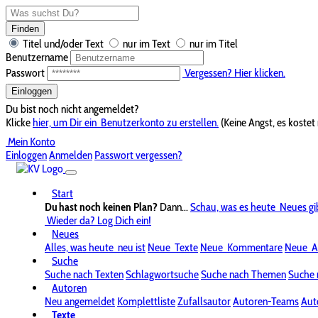
Finden
Titel und/oder Text
nur im Text
nur im Titel
Benutzername
Passwort
Vergessen? Hier klicken.
Einloggen
Du bist noch nicht angemeldet?
Klicke
hier, um Dir ein
Benutzerkonto zu erstellen.
(Keine Angst, es kostet 
Mein Konto
Einloggen
Anmelden
Passwort vergessen?
Start
Du hast noch keinen Plan?
Dann...
Schau, was es heute
Neues gi
Wieder da? Log Dich ein!
Neues
Alles, was heute
neu ist
Neue
Texte
Neue
Kommentare
Neue
A
Suche
Suche nach Texten
Schlagwortsuche
Suche nach Themen
Suche 
Autoren
Neu angemeldet
Komplettliste
Zufallsautor
Autoren-Teams
Aut
Texte