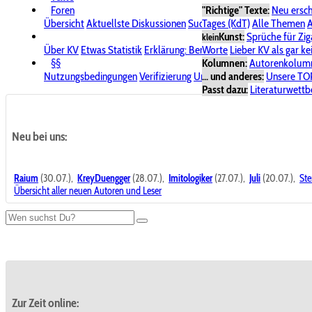
Foren
"Richtige" Texte:
Neu ersc
Übersicht
Aktuellste Diskussionen
Suche im Forum
Tages (KdT)
Alle Themen
Bereich "KV
A
Kunst:
Sprüche für Zig
klein
Über KV
Etwas Statistik
Erklärung: Benutzersymbole
Worte
Lieber KV als gar ke
Spende für
§§
Kolumnen:
Autorenkolum
Nutzungsbedingungen
Verifizierung
Urheberrecht
... und anderes:
Avatare & Bild
Unsere TO
Passt dazu:
Literaturwett
Neu bei uns:
Raium
(30.07.),
KreyDuengger
(28.07.),
Imitologiker
(27.07.),
Juli
(20.07.),
Ste
Übersicht aller neuen Autoren und Leser
Zur Zeit online: