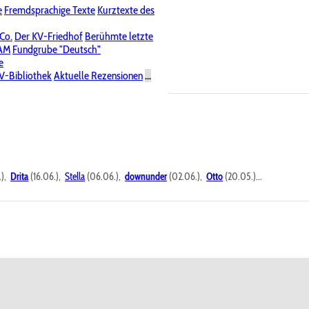
e
Fremdsprachige Texte
Kurztexte des
Nichtöffentliche Foren
 Co.
Der KV-Friedhof
Berühmte letzte
PAM
Fundgrube "Deutsch"
e
V-Bibliothek
Aktuelle Rezensionen
...
.),
Drita
(16.06.),
Stella
(06.06.),
downunder
(02.06.),
Otto
(20.05.)...