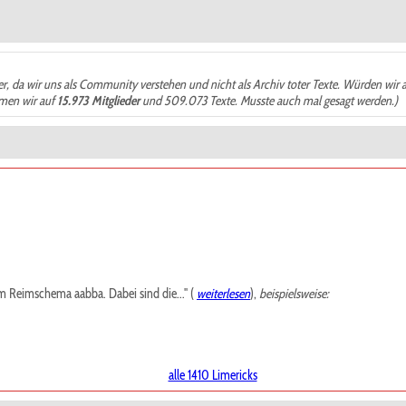
der, da wir uns als Community verstehen und nicht als Archiv toter Texte. Würden wir 
ämen wir auf
15.973 Mitglieder
und 509.073 Texte. Musste auch mal gesagt werden.)
m Reimschema aabba. Dabei sind die..." (
weiterlesen
),
beispielsweise:
alle 1410 Limericks