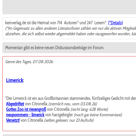
keinverlag.de ist die Heimat von 714
Autoren* und 247
Lesern*.
(*Details)
(*Im Gegensatz zu allen anderen Literaturforen zählen wir nur die aktiven Mitglie
abziehen, die sich selbst wieder abgemeldet haben oder rausgeworfen wurden, k
Momentan gibt es keine neuen Diskussionsbeiträge im Forum.
Genre des Tages, 07.08.2026:
Limerick
:
"Der Limerick ist ein aus Großbritannien stammendes, fünfzeiliges Gedicht mit de
Abgedriftet
von Citronella
(ziemlich neu, vom 03.08.26)
Gottes Zoo ist riesengroß
von Citronella
(recht lang: 628 Worte)
neupommern - limerick
von harzgebirgler
(noch gar keine Kommentare)
Versetzt!
von Citronella
(selten gelesen: nur 23 Aufrufe)