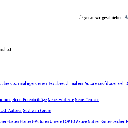
genau wie geschrieben
nichts)
bt
lies doch mal irgendeinen
Text,
besuch mal ein
Autorenprofil
oder sieh D
utoren
Neue
Forenbeiträge
Neue
Hörtexte
Neue
Termine
nach Autoren
Suche im Forum
oren-Listen
Hörtext-Autoren
Unsere TOP 10
Aktive Nutzer
Kartei-Leichen
N