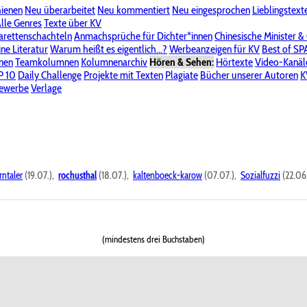
hienen
Neu überarbeitet
Neu kommentiert
Neu eingesprochen
Lieblingstext
-Board"
lle Genres
Bereich "Literatur & Schreiberei"
Texte über KV
Bereich "Allgemeines, Dies & Das"
arettenschachteln
Anmachsprüche für Dichter*innen
Chinesische Minister &
ine Literatur
 KV
Unsere Spenderliste
Warum heißt es eigentlich...?
Alle Wege führen zu KV
Werbeanzeigen für KV
Passwort vergessen?
Best of S
nen
Teamkolumnen
Kolumnenarchiv
Hören & Sehen:
Hörtexte
Video-Kanäl
er
P 10
Stalking
Daily Challenge
Datenschutzerklärung
Projekte mit Texten
Impressum
Plagiate
Bücher unserer Autoren
K
bewerbe
Verlage
rntaler
(19.07.),
rochusthal
(18.07.),
kaltenboeck-karow
(07.07.),
Sozialfuzzi
(22.06
(mindestens drei Buchstaben)