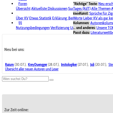
Foren
"Richtige" Texte:
Neu ersc
Übersicht
Aktuellste Diskussionen
Suche im Forum
Tages (KdT)
Alle Themen
Bereich "KV
A
Kunst:
Sprüche für Zig
klein
Über KV
Etwas Statistik
Erklärung: Benutzersymbole
Worte
Lieber KV als gar ke
Spende für
§§
Kolumnen:
Autorenkolum
Nutzungsbedingungen
Verifizierung
Urheberrecht
... und anderes:
Avatare & Bild
Unsere TO
Passt dazu:
Literaturwett
Neu bei uns:
Raium
(30.07.),
KreyDuengger
(28.07.),
Imitologiker
(27.07.),
Juli
(20.07.),
Ste
Übersicht aller neuen Autoren und Leser
Zur Zeit online: