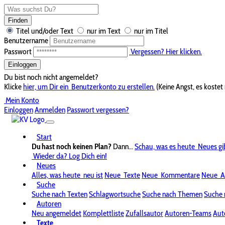
Finden
Titel und/oder Text
nur im Text
nur im Titel
Benutzername
Passwort
Vergessen? Hier klicken.
Einloggen
Du bist noch nicht angemeldet?
Klicke
hier, um Dir ein
Benutzerkonto zu erstellen.
(Keine Angst, es kostet 
Mein Konto
Einloggen
Anmelden
Passwort vergessen?
Start
Du hast noch keinen Plan?
Dann...
Schau, was es heute
Neues gi
Wieder da? Log Dich ein!
Neues
Alles, was heute
neu ist
Neue
Texte
Neue
Kommentare
Neue
A
Suche
Suche nach Texten
Schlagwortsuche
Suche nach Themen
Suche 
Autoren
Neu angemeldet
Komplettliste
Zufallsautor
Autoren-Teams
Aut
Texte