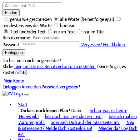
Finden
genau wie geschrieben
alle Worte (Reihenfolge egal)
mindestens eins der Worte
boolean
Titel und/oder Text
nur im Text
nur im Titel
Benutzername
Passwort
Vergessen? Hier klicken.
Einloggen
Du bist noch nicht angemeldet?
Klicke
hier, um Dir ein
Benutzerkonto zu erstellen.
(Keine Angst, es
kostet nichts)
Mein Konto
Einloggen
Anmelden
Passwort vergessen?
Start
Du hast noch keinen Plan?
Dann...
Schau, was es heute
Neues gibt
lies doch mal irgendeinen
Text,
besuch mal ein
Autorenprofil
oder sieh Dich auf der
Startseite um.
Neu
& interessiert? Melde Dich kostenlos an!
Wieder da? Log Dich
ein!