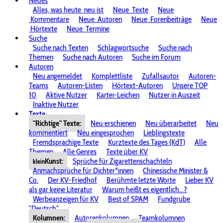
Neues
Alles, was heute
neu ist
Neue
Texte
Neue
Kommentare
Neue
Autoren
Neue
Forenbeiträge
Neue
Hörtexte
Neue
Termine
Suche
Suche nach Texten
Schlagwortsuche
Suche nach
Themen
Suche nach Autoren
Suche im Forum
Autoren
Neu angemeldet
Komplettliste
Zufallsautor
Autoren-
Teams
Autoren-Listen
Hörtext-Autoren
Unsere TOP
10
Aktive Nutzer
Kartei-Leichen
Nutzer in Auszeit
Inaktive Nutzer
Texte
"Richtige" Texte:
Neu erschienen
Neu überarbeitet
Neu
kommentiert
Neu eingesprochen
Lieblingstexte
Fremdsprachige Texte
Kurztexte des Tages (KdT)
Alle
Themen
Alle Genres
Texte über KV
Kunst:
Sprüche für Zigarettenschachteln
klein
Anmachsprüche für Dichter*innen
Chinesische Minister &
Co.
Der KV-Friedhof
Berühmte letzte Worte
Lieber KV
als gar keine Literatur
Warum heißt es eigentlich...?
Werbeanzeigen für KV
Best of SPAM
Fundgrube
"Deutsch"
Kolumnen:
Autorenkolumnen
Teamkolumnen