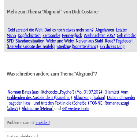
Mehr zum Thema "Abgrund" von Didi.Costaire:
Geld zerstört die Welt
Darf es noch etwas mehr sein?
Abgefahren
Letzter
Mann
Kopfschütteln
Zeitbombe
Pennerglück
Weihnachten 2057
Geh mit der
SPD
Standardsituation
Wider und Wider
Nerven aus Stahl
Reue? Fegefeuer!
(Die zehn Gebote des Teufels)
Streifzug (Sonettenkranz)
Ein dickes Ding
Was schreiben andere zum Thema "Abgrund"?
Norman Bates (aus Hitchcocks „Psycho“) (Mo, 01.07.2024) (Hamlet)
Vom
Einblenden des Ausblendens (blauefrau)
Abkürzung (Isaban)
Da bin ich wieder
- sagt der Hass - und tritt den Text in die (Scheiße-) TONNE (Romanauszug)
(alter79)
Alpträume (Meteor)
und
441 weitere Texte
.
Probleme damit?
melden!
Text empfehlen auf: