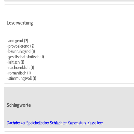
Leserwertung
· anregend (2)
· provozierend (2)
· beunruhigend (1)
· gesellschaftskritisch (1)
· kritisch (1)
· nachdenklich (1)
· romantisch (1)
· stimmungsvoll (1)
Schlagworte
Dachdecker
Speichellecker
Schlachter
Kassensturz
Kasse leer