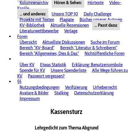
Kolumnenarchiv
Hören & Sehen:
Hörtexte
Video-
Kanäle
... und anderes:
Unsere TOP 10
Daily Challenge
Projekte mit Texten
Plagiate
Bücher unserer Autoren
KV-Bibliothek
Aktuelle Rezensionen
... Passt dazu:
Literaturwettbewerbe
Verlage
Foren
Übersicht
Aktuellste Diskussionen
Suche im Forum
Bereich "KV-Board"
Bereich "Literatur & Schreiberei"
Bereich "Allgemeines, Dies & Das"
Nichtöffentliche Foren
Über KV
Etwas Statistik
Erklärung: Benutzersymbole
Spende für KV
Unsere Spenderliste
Alle Wege führen zu
KV
Passwort vergessen?
§§
Nutzungsbedingungen
Verifizierung
Urheberrecht
Avatare & Bilder
Stalking
Datenschutzerklärung
Impressum
Kassensturz
Lehrgedicht zum Thema Abgrund