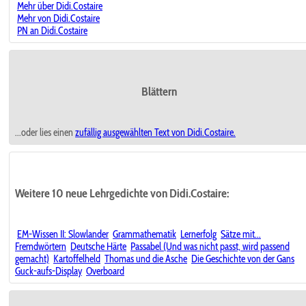
Mehr über Didi.Costaire
Mehr von Didi.Costaire
PN an Didi.Costaire
Blättern
...oder lies einen
zufällig ausgewählten
Text von Didi.Costaire.
Weitere 10 neue Lehrgedichte von Didi.Costaire:
EM-Wissen II: Slowlander
Grammathematik
Lernerfolg
Sätze mit...
Fremdwörtern
Deutsche Härte
Passabel (Und was nicht passt, wird passend
gemacht)
Kartoffelheld
Thomas und die Asche
Die Geschichte von der Gans
Guck-aufs-Display
Overboard