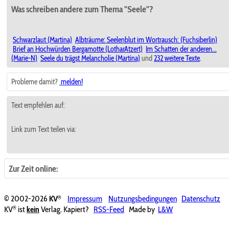
Was schreiben andere zum Thema "Seele"?
Schwarzlaut (Martina)
Albträume: Seelenblut im Wortrausch: (Fuchsiberlin)
Brief an Hochwürden Bergamotte (LotharAtzert)
Im Schatten der anderen...
(Marie-N)
Seele du trägst Melancholie (Martina)
und
232 weitere Texte
.
Probleme damit?
melden!
Text empfehlen auf:
Link zum Text teilen via:
Zur Zeit online:
®
© 2002-2026
KV
Impressum
Nutzungsbedingungen
Datenschutz
®
KV
ist
kein
Verlag. Kapiert?
RSS-Feed
Made by
L&W