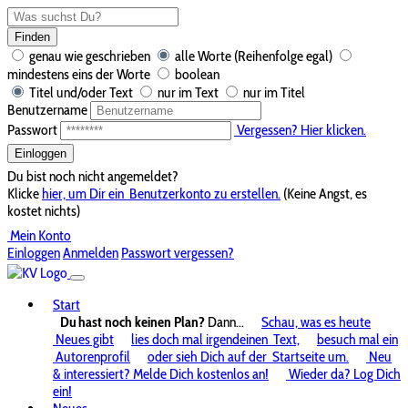
Finden
genau wie geschrieben
alle Worte (Reihenfolge egal)
mindestens eins der Worte
boolean
Titel und/oder Text
nur im Text
nur im Titel
Benutzername
Passwort
Vergessen? Hier klicken.
Einloggen
Du bist noch nicht angemeldet?
Klicke
hier, um Dir ein
Benutzerkonto zu erstellen.
(Keine Angst, es
kostet nichts)
Mein Konto
Einloggen
Anmelden
Passwort vergessen?
Start
Du hast noch keinen Plan?
Dann...
Schau, was es heute
Neues gibt
lies doch mal irgendeinen
Text,
besuch mal ein
Autorenprofil
oder sieh Dich auf der
Startseite um.
Neu
& interessiert? Melde Dich kostenlos an!
Wieder da? Log Dich
ein!