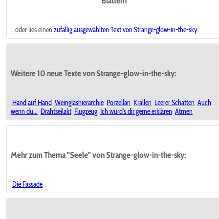
Blättern
...oder lies einen
zufällig ausgewählten
Text von Strange-glow-in-the-sky.
Weitere 10 neue Texte von Strange-glow-in-the-sky:
Hand auf Hand
Weinglashierarchie
Porzellan
Krallen
Leerer Schatten
Auch
wenn du...
Drahtseilakt
Flugzeug
Ich würd's dir gerne erklären
Atmen
Mehr zum Thema "Seele" von Strange-glow-in-the-sky:
Die Fassade