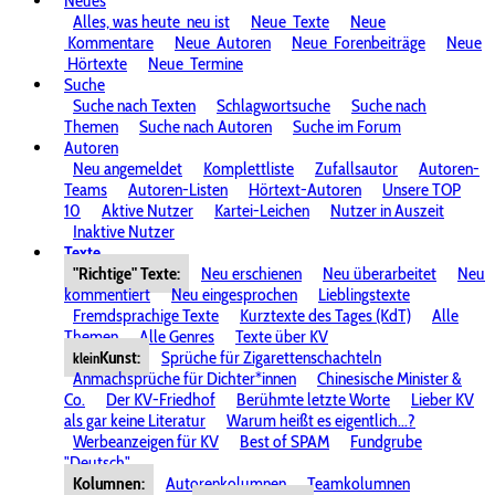
Neues
Alles, was heute
neu ist
Neue
Texte
Neue
Kommentare
Neue
Autoren
Neue
Forenbeiträge
Neue
Hörtexte
Neue
Termine
Suche
Suche nach Texten
Schlagwortsuche
Suche nach
Themen
Suche nach Autoren
Suche im Forum
Autoren
Neu angemeldet
Komplettliste
Zufallsautor
Autoren-
Teams
Autoren-Listen
Hörtext-Autoren
Unsere TOP
10
Aktive Nutzer
Kartei-Leichen
Nutzer in Auszeit
Inaktive Nutzer
Texte
"Richtige" Texte:
Neu erschienen
Neu überarbeitet
Neu
kommentiert
Neu eingesprochen
Lieblingstexte
Fremdsprachige Texte
Kurztexte des Tages (KdT)
Alle
Themen
Alle Genres
Texte über KV
Kunst:
Sprüche für Zigarettenschachteln
klein
Anmachsprüche für Dichter*innen
Chinesische Minister &
Co.
Der KV-Friedhof
Berühmte letzte Worte
Lieber KV
als gar keine Literatur
Warum heißt es eigentlich...?
Werbeanzeigen für KV
Best of SPAM
Fundgrube
"Deutsch"
Kolumnen:
Autorenkolumnen
Teamkolumnen