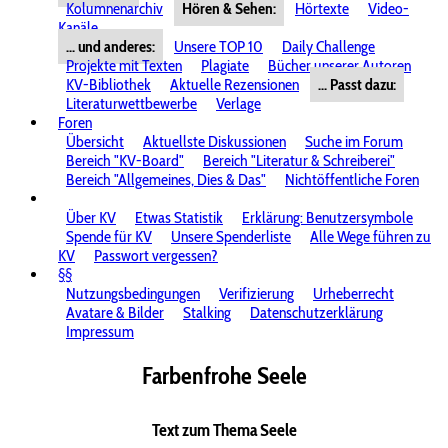
Kolumnenarchiv
Hören & Sehen:
Hörtexte
Video-
Kanäle
... und anderes:
Unsere TOP 10
Daily Challenge
Projekte mit Texten
Plagiate
Bücher unserer Autoren
KV-Bibliothek
Aktuelle Rezensionen
... Passt dazu:
Literaturwettbewerbe
Verlage
Foren
Übersicht
Aktuellste Diskussionen
Suche im Forum
Bereich "KV-Board"
Bereich "Literatur & Schreiberei"
Bereich "Allgemeines, Dies & Das"
Nichtöffentliche Foren
Über KV
Etwas Statistik
Erklärung: Benutzersymbole
Spende für KV
Unsere Spenderliste
Alle Wege führen zu
KV
Passwort vergessen?
§§
Nutzungsbedingungen
Verifizierung
Urheberrecht
Avatare & Bilder
Stalking
Datenschutzerklärung
Impressum
Farbenfrohe Seele
Text zum Thema Seele