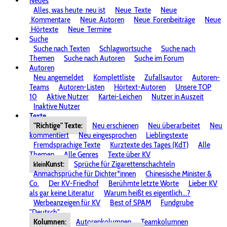
Neues
Alles, was heute
neu ist
Neue
Texte
Neue
Kommentare
Neue
Autoren
Neue
Forenbeiträge
Neue
Hörtexte
Neue
Termine
Suche
Suche nach Texten
Schlagwortsuche
Suche nach
Themen
Suche nach Autoren
Suche im Forum
Autoren
Neu angemeldet
Komplettliste
Zufallsautor
Autoren-
Teams
Autoren-Listen
Hörtext-Autoren
Unsere TOP
10
Aktive Nutzer
Kartei-Leichen
Nutzer in Auszeit
Inaktive Nutzer
Texte
"Richtige" Texte:
Neu erschienen
Neu überarbeitet
Neu
kommentiert
Neu eingesprochen
Lieblingstexte
Fremdsprachige Texte
Kurztexte des Tages (KdT)
Alle
Themen
Alle Genres
Texte über KV
Kunst:
Sprüche für Zigarettenschachteln
klein
Anmachsprüche für Dichter*innen
Chinesische Minister &
Co.
Der KV-Friedhof
Berühmte letzte Worte
Lieber KV
als gar keine Literatur
Warum heißt es eigentlich...?
Werbeanzeigen für KV
Best of SPAM
Fundgrube
"Deutsch"
Kolumnen:
Autorenkolumnen
Teamkolumnen