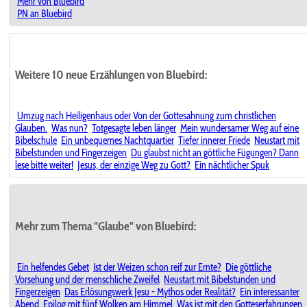
Mehr von Bluebird
PN an Bluebird
Weitere 10 neue Erzählungen von Bluebird:
Umzug nach Heiligenhaus oder Von der Gottesahnung zum christlichen
Glauben.
Was nun?
Totgesagte leben länger
Mein wundersamer Weg auf eine
Bibelschule
Ein unbequemes Nachtquartier
Tiefer innerer Friede
Neustart mit
Bibelstunden und Fingerzeigen
Du glaubst nicht an göttliche Fügungen? Dann
lese bitte weiter!
Jesus, der einzige Weg zu Gott?
Ein nächtlicher Spuk
Mehr zum Thema "Glaube" von Bluebird:
Ein helfendes Gebet
Ist der Weizen schon reif zur Ernte?
Die göttliche
Vorsehung und der menschliche Zweifel
Neustart mit Bibelstunden und
Fingerzeigen
Das Erlösungswerk Jesu - Mythos oder Realität?
Ein interessanter
Abend
Epilog mit fünf Wolken am Himmel
Was ist mit den Gotteserfahrungen