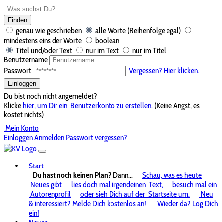
Finden
genau wie geschrieben
alle Worte (Reihenfolge egal)
mindestens eins der Worte
boolean
Titel und/oder Text
nur im Text
nur im Titel
Benutzername
Passwort
Vergessen? Hier klicken.
Einloggen
Du bist noch nicht angemeldet?
Klicke
hier, um Dir ein
Benutzerkonto zu erstellen.
(Keine Angst, es
kostet nichts)
Mein Konto
Einloggen
Anmelden
Passwort vergessen?
Start
Du hast noch keinen Plan?
Dann...
Schau, was es heute
Neues gibt
lies doch mal irgendeinen
Text,
besuch mal ein
Autorenprofil
oder sieh Dich auf der
Startseite um.
Neu
& interessiert? Melde Dich kostenlos an!
Wieder da? Log Dich
ein!