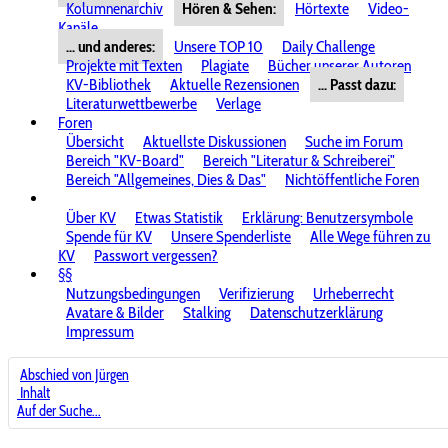
Kolumnenarchiv
Hören & Sehen:
Hörtexte
Video-
Kanäle
... und anderes:
Unsere TOP 10
Daily Challenge
Projekte mit Texten
Plagiate
Bücher unserer Autoren
KV-Bibliothek
Aktuelle Rezensionen
... Passt dazu:
Literaturwettbewerbe
Verlage
Foren
Übersicht
Aktuellste Diskussionen
Suche im Forum
Bereich "KV-Board"
Bereich "Literatur & Schreiberei"
Bereich "Allgemeines, Dies & Das"
Nichtöffentliche Foren
Über KV
Etwas Statistik
Erklärung: Benutzersymbole
Spende für KV
Unsere Spenderliste
Alle Wege führen zu
KV
Passwort vergessen?
§§
Nutzungsbedingungen
Verifizierung
Urheberrecht
Avatare & Bilder
Stalking
Datenschutzerklärung
Impressum
Abschied von Jürgen
Inhalt
Auf der Suche...