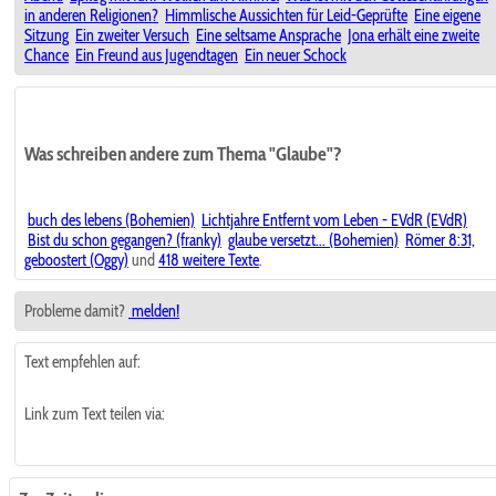
in anderen Religionen?
Himmlische Aussichten für Leid-Geprüfte
Eine eigene
Sitzung
Ein zweiter Versuch
Eine seltsame Ansprache
Jona erhält eine zweite
Chance
Ein Freund aus Jugendtagen
Ein neuer Schock
Was schreiben andere zum Thema "Glaube"?
buch des lebens (Bohemien)
Lichtjahre Entfernt vom Leben - EVdR (EVdR)
Bist du schon gegangen? (franky)
glaube versetzt... (Bohemien)
Römer 8:31,
geboostert (Oggy)
und
418 weitere Texte
.
Probleme damit?
melden!
Text empfehlen auf:
Link zum Text teilen via: