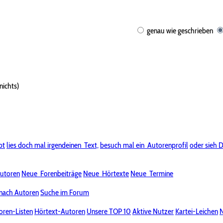
genau wie geschrieben
nichts)
bt
lies doch mal irgendeinen
Text,
besuch mal ein
Autorenprofil
oder sieh D
utoren
Neue
Forenbeiträge
Neue
Hörtexte
Neue
Termine
nach Autoren
Suche im Forum
oren-Listen
Hörtext-Autoren
Unsere TOP 10
Aktive Nutzer
Kartei-Leichen
N