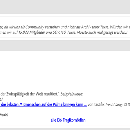
der, da wir uns als Community verstehen und nicht als Archiv toter Texte. Würden wir 
ämen wir auf
15.973 Mitglieder
und 509.140 Texte. Musste auch mal gesagt werden.)
r Zwiespältigkeit der Welt resultiert.",
beispielsweise:
6)
 die liebsten Mitmenschen auf die Palme bringen kann ...
von tastifix
(recht lang: 261
frufe)
alle 136 Tragikomödien