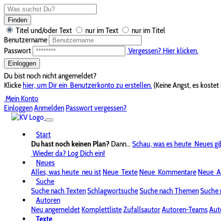
Finden
Titel und/oder Text
nur im Text
nur im Titel
Benutzername
Passwort
Vergessen? Hier klicken.
Einloggen
Du bist noch nicht angemeldet?
Klicke
hier, um Dir ein
Benutzerkonto zu erstellen.
(Keine Angst, es kostet 
Mein Konto
Einloggen
Anmelden
Passwort vergessen?
Start
Du hast noch keinen Plan?
Dann...
Schau, was es heute
Neues gi
Wieder da? Log Dich ein!
Neues
Alles, was heute
neu ist
Neue
Texte
Neue
Kommentare
Neue
A
Suche
Suche nach Texten
Schlagwortsuche
Suche nach Themen
Suche 
Autoren
Neu angemeldet
Komplettliste
Zufallsautor
Autoren-Teams
Aut
Texte