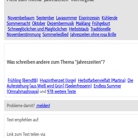
Novemberbaum
September
Lavasommer
Eisprinzessin
Kühlende
Sommernacht
Oktober
Dezembermusik
Maiklang
Frühgeburt
Schneeglöckchen und Maiglöckchen
Herbststaub
Traditionelle
Novemberstimmung
Sommerleidlied
Jahreszeiten ohne rosa Brille
Was schreiben andere zum Thema "Jahreszeiten"?
Frühling (BerndtB)
Hyazinthenzeit (Jorge)
Herbstfarbenvielfalt (Martina)
Die
Auferstehung [aus Weiß wird Grün] (Seelenfresserin)
Endless Summer
(Omnahmashivaya)
und
978 weitere Texte
.
Probleme damit?
melden!
Text empfehlen auf:
Link zum Text teilen via: