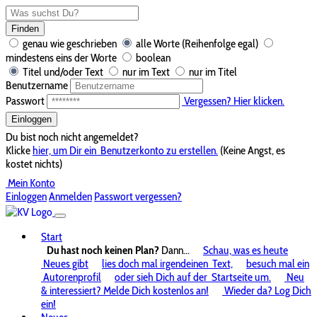
Finden
genau wie geschrieben
alle Worte (Reihenfolge egal)
mindestens eins der Worte
boolean
Titel und/oder Text
nur im Text
nur im Titel
Benutzername
Passwort
Vergessen? Hier klicken.
Einloggen
Du bist noch nicht angemeldet?
Klicke
hier, um Dir ein
Benutzerkonto zu erstellen.
(Keine Angst, es
kostet nichts)
Mein Konto
Einloggen
Anmelden
Passwort vergessen?
Start
Du hast noch keinen Plan?
Dann...
Schau, was es heute
Neues gibt
lies doch mal irgendeinen
Text,
besuch mal ein
Autorenprofil
oder sieh Dich auf der
Startseite um.
Neu
& interessiert? Melde Dich kostenlos an!
Wieder da? Log Dich
ein!