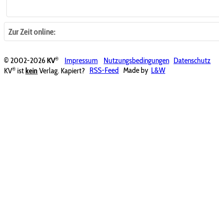
Zur Zeit online:
®
© 2002-2026
KV
Impressum
Nutzungsbedingungen
Datenschutz
®
KV
ist
kein
Verlag. Kapiert?
RSS-Feed
Made by
L&W