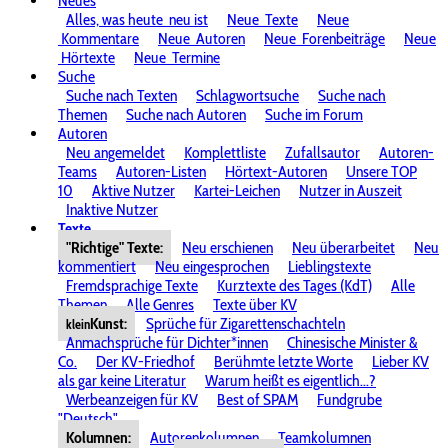
Neues
Alles, was heute
neu ist
Neue
Texte
Neue
Kommentare
Neue
Autoren
Neue
Forenbeiträge
Neue
Hörtexte
Neue
Termine
Suche
Suche nach Texten
Schlagwortsuche
Suche nach
Themen
Suche nach Autoren
Suche im Forum
Autoren
Neu angemeldet
Komplettliste
Zufallsautor
Autoren-
Teams
Autoren-Listen
Hörtext-Autoren
Unsere TOP
10
Aktive Nutzer
Kartei-Leichen
Nutzer in Auszeit
Inaktive Nutzer
Texte
"Richtige" Texte:
Neu erschienen
Neu überarbeitet
Neu
kommentiert
Neu eingesprochen
Lieblingstexte
Fremdsprachige Texte
Kurztexte des Tages (KdT)
Alle
Themen
Alle Genres
Texte über KV
Kunst:
Sprüche für Zigarettenschachteln
klein
Anmachsprüche für Dichter*innen
Chinesische Minister &
Co.
Der KV-Friedhof
Berühmte letzte Worte
Lieber KV
als gar keine Literatur
Warum heißt es eigentlich...?
Werbeanzeigen für KV
Best of SPAM
Fundgrube
"Deutsch"
Kolumnen:
Autorenkolumnen
Teamkolumnen