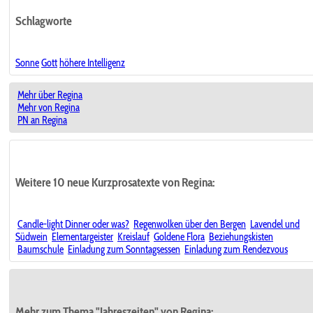
Schlagworte
Sonne
Gott
höhere Intelligenz
Mehr über Regina
Mehr von Regina
PN an Regina
Weitere 10 neue Kurzprosatexte von Regina:
Candle-light Dinner oder was?
Regenwolken über den Bergen
Lavendel und
Südwein
Elementargeister
Kreislauf
Goldene Flora
Beziehungskisten
Baumschule
Einladung zum Sonntagsessen
Einladung zum Rendezvous
Mehr zum Thema "Jahreszeiten" von Regina: