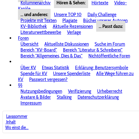
Kolumnenarchiv
Hören & Sehen:
Hörtexte
Video-
Kanäle
... und anderes:
Unsere TOP 10
Daily Challenge
Projekte mit Texten
Plagiate
Bücher unserer Autoren
KV-Bibliothek
Aktuelle Rezensionen
... Passt dazu:
Literaturwettbewerbe
Verlage
Foren
Übersicht
Aktuellste Diskussionen
Suche im Forum
Bereich "KV-Board"
Bereich "Literatur & Schreiberei"
Bereich "Allgemeines, Dies & Das"
Nichtöffentliche Foren
Über KV
Etwas Statistik
Erklärung: Benutzersymbole
Spende für KV
Unsere Spenderliste
Alle Wege führen zu
KV
Passwort vergessen?
§§
Nutzungsbedingungen
Verifizierung
Urheberrecht
Avatare & Bilder
Stalking
Datenschutzerklärung
Impressum
Lavasommer
Inhalt
Wo einst die...