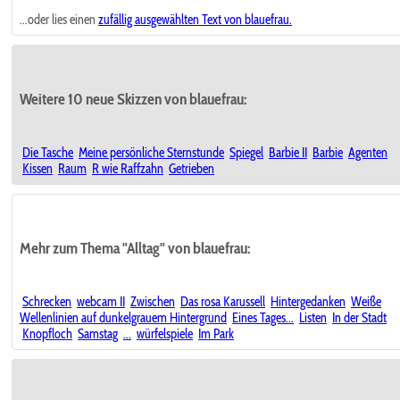
...oder lies einen
zufällig ausgewählten
Text von blauefrau.
Weitere 10 neue Skizzen von blauefrau:
Die Tasche
Meine persönliche Sternstunde
Spiegel
Barbie II
Barbie
Agenten
Kissen
Raum
R wie Raffzahn
Getrieben
Mehr zum Thema "Alltag" von blauefrau:
Schrecken
webcam II
Zwischen
Das rosa Karussell
Hintergedanken
Weiße
Wellenlinien auf dunkelgrauem Hintergrund
Eines Tages...
Listen
In der Stadt
Knopfloch
Samstag
...
würfelspiele
Im Park