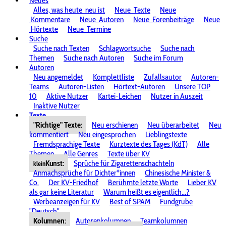
Neues
Alles, was heute
neu ist
Neue
Texte
Neue
Kommentare
Neue
Autoren
Neue
Forenbeiträge
Neue
Hörtexte
Neue
Termine
Suche
Suche nach Texten
Schlagwortsuche
Suche nach
Themen
Suche nach Autoren
Suche im Forum
Autoren
Neu angemeldet
Komplettliste
Zufallsautor
Autoren-
Teams
Autoren-Listen
Hörtext-Autoren
Unsere TOP
10
Aktive Nutzer
Kartei-Leichen
Nutzer in Auszeit
Inaktive Nutzer
Texte
"Richtige" Texte:
Neu erschienen
Neu überarbeitet
Neu
kommentiert
Neu eingesprochen
Lieblingstexte
Fremdsprachige Texte
Kurztexte des Tages (KdT)
Alle
Themen
Alle Genres
Texte über KV
Kunst:
Sprüche für Zigarettenschachteln
klein
Anmachsprüche für Dichter*innen
Chinesische Minister &
Co.
Der KV-Friedhof
Berühmte letzte Worte
Lieber KV
als gar keine Literatur
Warum heißt es eigentlich...?
Werbeanzeigen für KV
Best of SPAM
Fundgrube
"Deutsch"
Kolumnen:
Autorenkolumnen
Teamkolumnen