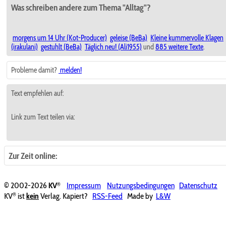
Was schreiben andere zum Thema "Alltag"?
morgens um 14 Uhr (Kot-Producer)
geleise (BeBa)
Kleine kummervolle Klagen
(irakulani)
gestuhlt (BeBa)
Täglich neu! (Ali1955)
und
885 weitere Texte
.
Probleme damit?
melden!
Text empfehlen auf:
Link zum Text teilen via:
Zur Zeit online:
®
© 2002-2026
KV
Impressum
Nutzungsbedingungen
Datenschutz
®
KV
ist
kein
Verlag. Kapiert?
RSS-Feed
Made by
L&W