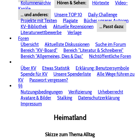
Kolumnenarchiv
Hören & Sehen:
Hörtexte
Video-
Kanäle
... und anderes:
Unsere TOP 10
Daily Challenge
Projekte mit Texten
Plagiate
Bücher unserer Autoren
KV-Bibliothek
Aktuelle Rezensionen
... Passt dazu:
Literaturwettbewerbe
Verlage
Foren
Übersicht
Aktuellste Diskussionen
Suche im Forum
Bereich "KV-Board"
Bereich "Literatur & Schreiberei"
Bereich "Allgemeines, Dies & Das"
Nichtöffentliche Foren
Über KV
Etwas Statistik
Erklärung: Benutzersymbole
Spende für KV
Unsere Spenderliste
Alle Wege führen zu
KV
Passwort vergessen?
§§
Nutzungsbedingungen
Verifizierung
Urheberrecht
Avatare & Bilder
Stalking
Datenschutzerklärung
Impressum
Heimatland
Skizze zum Thema Alltag