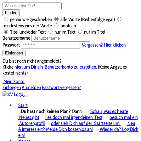
Finden
genau wie geschrieben
alle Worte (Reihenfolge egal)
mindestens eins der Worte
boolean
Titel und/oder Text
nur im Text
nur im Titel
Benutzername
Passwort
Vergessen? Hier klicken.
Einloggen
Du bist noch nicht angemeldet?
Klicke
hier, um Dir ein
Benutzerkonto zu erstellen.
(Keine Angst, es
kostet nichts)
Mein Konto
Einloggen
Anmelden
Passwort vergessen?
Start
Du hast noch keinen Plan?
Dann...
Schau, was es heute
Neues gibt
lies doch mal irgendeinen
Text,
besuch mal ein
Autorenprofil
oder sieh Dich auf der
Startseite um.
Neu
& interessiert? Melde Dich kostenlos an!
Wieder da? Log Dich
ein!