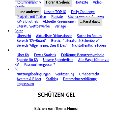
Kolumnenarchiv
Hören & Sehen:
Hörtexte
Video-
Kanäle
... und anderes:
Unsere TOP 10
Daily Challenge
Projekte mit Texten
Plagiate
Bücher unserer Autoren
KV-Bibliothek
Aktuelle Rezensionen
... Passt dazu:
Literaturwettbewerbe
Verlage
Foren
Übersicht
Aktuellste Diskussionen
Suche im Forum
Bereich "KV-Board"
Bereich "Literatur & Schreiberei"
Bereich "Allgemeines, Dies & Das"
Nichtöffentliche Foren
Über KV
Etwas Statistik
Erklärung: Benutzersymbole
Spende für KV
Unsere Spenderliste
Alle Wege führen zu
KV
Passwort vergessen?
§§
Nutzungsbedingungen
Verifizierung
Urheberrecht
Avatare & Bilder
Stalking
Datenschutzerklärung
Impressum
SCHÜTZEN-GEL
Elfchen zum Thema Humor