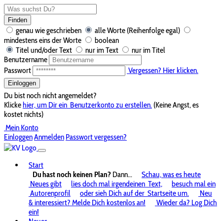
Finden
genau wie geschrieben
alle Worte (Reihenfolge egal)
mindestens eins der Worte
boolean
Titel und/oder Text
nur im Text
nur im Titel
Benutzername
Passwort
Vergessen? Hier klicken.
Einloggen
Du bist noch nicht angemeldet?
Klicke
hier, um Dir ein
Benutzerkonto zu erstellen.
(Keine Angst, es
kostet nichts)
Mein Konto
Einloggen
Anmelden
Passwort vergessen?
Start
Du hast noch keinen Plan?
Dann...
Schau, was es heute
Neues gibt
lies doch mal irgendeinen
Text,
besuch mal ein
Autorenprofil
oder sieh Dich auf der
Startseite um.
Neu
& interessiert? Melde Dich kostenlos an!
Wieder da? Log Dich
ein!