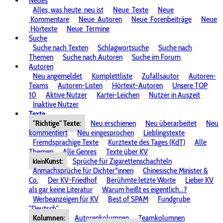
Neues
Alles, was heute
neu ist
Neue
Texte
Neue
Kommentare
Neue
Autoren
Neue
Forenbeiträge
Neue
Hörtexte
Neue
Termine
Suche
Suche nach Texten
Schlagwortsuche
Suche nach
Themen
Suche nach Autoren
Suche im Forum
Autoren
Neu angemeldet
Komplettliste
Zufallsautor
Autoren-
Teams
Autoren-Listen
Hörtext-Autoren
Unsere TOP
10
Aktive Nutzer
Kartei-Leichen
Nutzer in Auszeit
Inaktive Nutzer
Texte
"Richtige" Texte:
Neu erschienen
Neu überarbeitet
Neu
kommentiert
Neu eingesprochen
Lieblingstexte
Fremdsprachige Texte
Kurztexte des Tages (KdT)
Alle
Themen
Alle Genres
Texte über KV
Kunst:
Sprüche für Zigarettenschachteln
klein
Anmachsprüche für Dichter*innen
Chinesische Minister &
Co.
Der KV-Friedhof
Berühmte letzte Worte
Lieber KV
als gar keine Literatur
Warum heißt es eigentlich...?
Werbeanzeigen für KV
Best of SPAM
Fundgrube
"Deutsch"
Kolumnen:
Autorenkolumnen
Teamkolumnen