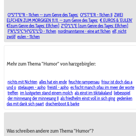
O*S*T*E*R - 11chen -- zum Genre des Tages:
O*S'T*E'R - 11chen II
ZWEI
ELFCHEN ZUM MORGIGEN 11.11. -- zum Genre des Tages:
€ EUROS & 'EULEN'
€[zum Genre des Tages: Elfchen]
Z*Ö*L*L*E [zum Genre des Tages: Elfchen]
F*A*L*S*C*H*G*E*L*D - 11chen
nordmanntanne - eine art 11chen
elf, nicht
zwölf
eulen - 11chen
Mehr zum Thema "Humor" von harzgebirgler:
nichts mit Nichten
alles hat ein ende
feuchte rampensau
frisur ist doch das a
und o
stielaugen - apho
freistil - apho
es fischt manch pfau im meer der worte
treffen
im lustgarten stand einem molch
als einst im tikitakaland
liebesspiel
der minnesang der minnesang II
als friedhelm einst voll in sich ging
gedenken
das mit dank sich paart
drachenboot & barke
Was schreiben andere zum Thema "Humor"?