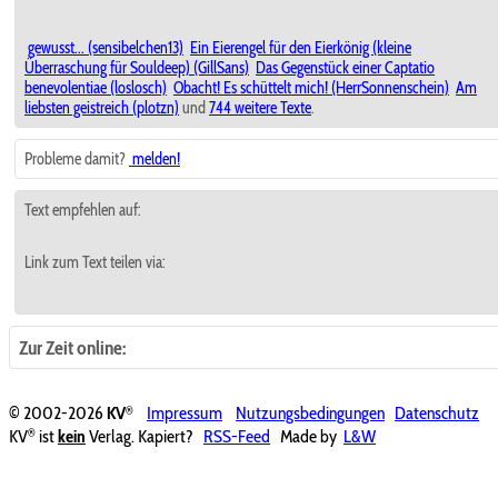
gewusst... (sensibelchen13)
Ein Eierengel für den Eierkönig (kleine
Überraschung für Souldeep) (GillSans)
Das Gegenstück einer Captatio
benevolentiae (loslosch)
Obacht! Es schüttelt mich! (HerrSonnenschein)
Am
liebsten geistreich (plotzn)
und
744 weitere Texte
.
Probleme damit?
melden!
Text empfehlen auf:
Link zum Text teilen via:
Zur Zeit online:
®
© 2002-2026
KV
Impressum
Nutzungsbedingungen
Datenschutz
®
KV
ist
kein
Verlag. Kapiert?
RSS-Feed
Made by
L&W