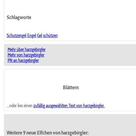
Schlagworte
Schutzengel
Engel
Gel
schützen
Mehr über harzgebirgler
Mehr von harzgebirgler
PN an harzgebirgler
Blättern
...oder lies einen
zufällig ausgewählten
Text von harzgebirgler.
Weitere 9 neue Elfchen von harzgebirgler: