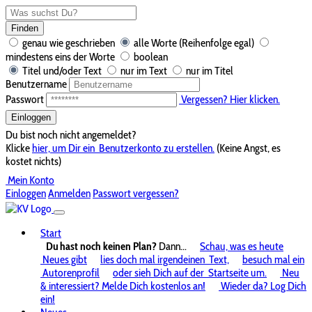
Finden
genau wie geschrieben
alle Worte (Reihenfolge egal)
mindestens eins der Worte
boolean
Titel und/oder Text
nur im Text
nur im Titel
Benutzername
Passwort
Vergessen? Hier klicken.
Einloggen
Du bist noch nicht angemeldet?
Klicke
hier, um Dir ein
Benutzerkonto zu erstellen.
(Keine Angst, es
kostet nichts)
Mein Konto
Einloggen
Anmelden
Passwort vergessen?
Start
Du hast noch keinen Plan?
Dann...
Schau, was es heute
Neues gibt
lies doch mal irgendeinen
Text,
besuch mal ein
Autorenprofil
oder sieh Dich auf der
Startseite um.
Neu
& interessiert? Melde Dich kostenlos an!
Wieder da? Log Dich
ein!