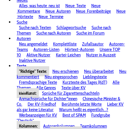
Neues
Alles, was heute
neu ist
Neue
Texte
Neue
Kommentare
Neue
Autoren
Neue
Forenbeiträge
Neue
Hörtexte
Neue
Termine
Suche
Suche nach Texten
Schlagwortsuche
Suche nach
Themen
Suche nach Autoren
Suche im Forum
Autoren
Neu angemeldet
Komplettliste
Zufallsautor
Autoren-
Teams
Autoren-Listen
Hörtext-Autoren
Unsere TOP
10
Aktive Nutzer
Kartei-Leichen
Nutzer in Auszeit
Inaktive Nutzer
Texte
"Richtige" Texte:
Neu erschienen
Neu überarbeitet
Neu
kommentiert
Neu eingesprochen
Lieblingstexte
Fremdsprachige Texte
Kurztexte des Tages (KdT)
Alle
Themen
Alle Genres
Texte über KV
Kunst:
Sprüche für Zigarettenschachteln
klein
Anmachsprüche für Dichter*innen
Chinesische Minister &
Co.
Der KV-Friedhof
Berühmte letzte Worte
Lieber KV
als gar keine Literatur
Warum heißt es eigentlich...?
Werbeanzeigen für KV
Best of SPAM
Fundgrube
"Deutsch"
Kolumnen:
Autorenkolumnen
Teamkolumnen