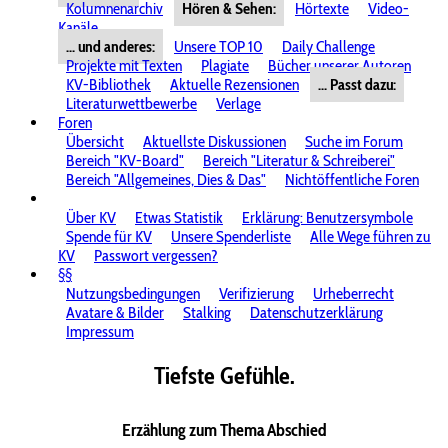
Kolumnenarchiv
Hören & Sehen:
Hörtexte
Video-
Kanäle
... und anderes:
Unsere TOP 10
Daily Challenge
Projekte mit Texten
Plagiate
Bücher unserer Autoren
KV-Bibliothek
Aktuelle Rezensionen
... Passt dazu:
Literaturwettbewerbe
Verlage
Foren
Übersicht
Aktuellste Diskussionen
Suche im Forum
Bereich "KV-Board"
Bereich "Literatur & Schreiberei"
Bereich "Allgemeines, Dies & Das"
Nichtöffentliche Foren
Über KV
Etwas Statistik
Erklärung: Benutzersymbole
Spende für KV
Unsere Spenderliste
Alle Wege führen zu
KV
Passwort vergessen?
§§
Nutzungsbedingungen
Verifizierung
Urheberrecht
Avatare & Bilder
Stalking
Datenschutzerklärung
Impressum
Tiefste Gefühle.
Erzählung zum Thema Abschied