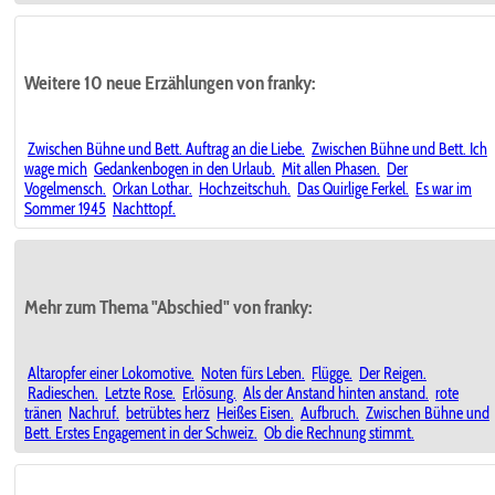
Weitere 10 neue Erzählungen von franky:
Zwischen Bühne und Bett. Auftrag an die Liebe.
Zwischen Bühne und Bett. Ich
wage mich
Gedankenbogen in den Urlaub.
Mit allen Phasen.
Der
Vogelmensch.
Orkan Lothar.
Hochzeitschuh.
Das Quirlige Ferkel.
Es war im
Sommer 1945
Nachttopf.
Mehr zum Thema "Abschied" von franky:
Altaropfer einer Lokomotive.
Noten fürs Leben.
Flügge.
Der Reigen.
Radieschen.
Letzte Rose.
Erlösung.
Als der Anstand hinten anstand.
rote
tränen
Nachruf.
betrübtes herz
Heißes Eisen.
Aufbruch.
Zwischen Bühne und
Bett. Erstes Engagement in der Schweiz.
Ob die Rechnung stimmt.