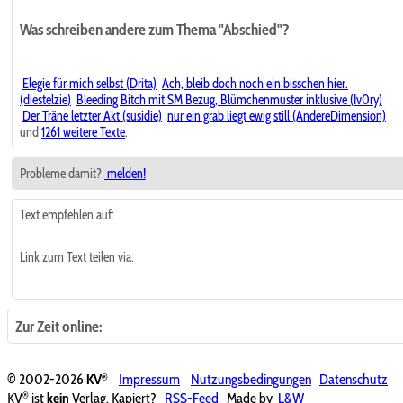
Was schreiben andere zum Thema "Abschied"?
Elegie für mich selbst (Drita)
Ach, bleib doch noch ein bisschen hier.
(diestelzie)
Bleeding Bitch mit SM Bezug, Blümchenmuster inklusive (Iv0ry)
Der Träne letzter Akt (susidie)
nur ein grab liegt ewig still (AndereDimension)
und
1261 weitere Texte
.
Probleme damit?
melden!
Text empfehlen auf:
Link zum Text teilen via:
Zur Zeit online:
®
© 2002-2026
KV
Impressum
Nutzungsbedingungen
Datenschutz
®
KV
ist
kein
Verlag. Kapiert?
RSS-Feed
Made by
L&W