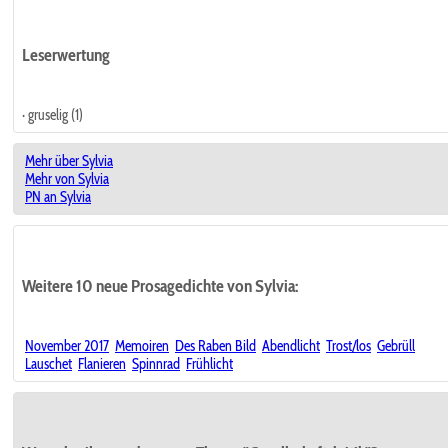
Leserwertung
· gruselig (1)
Mehr über Sylvia
Mehr von Sylvia
PN an Sylvia
Weitere 10 neue Prosagedichte von Sylvia:
November 2017
Memoiren
Des Raben Bild
Abendlicht
Trost/los
Gebrüll
Lauschet
Flanieren
Spinnrad
Frühlicht