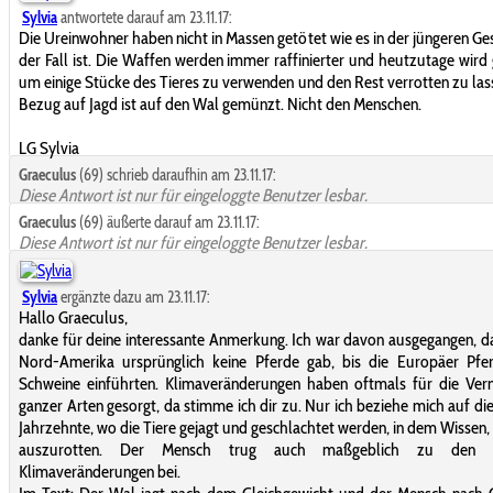
Sylvia
antwortete darauf am 23.11.17:
Die Ureinwohner haben nicht in Massen getötet wie es in der jüngeren Ge
der Fall ist. Die Waffen werden immer raffinierter und heutzutage wird 
um einige Stücke des Tieres zu verwenden und den Rest verrotten zu las
Bezug auf Jagd ist auf den Wal gemünzt. Nicht den Menschen.
LG Sylvia
Graeculus
(69) schrieb daraufhin am 23.11.17:
Diese Antwort ist nur für eingeloggte Benutzer lesbar.
Graeculus
(69) äußerte darauf am 23.11.17:
Diese Antwort ist nur für eingeloggte Benutzer lesbar.
Sylvia
ergänzte dazu am 23.11.17:
Hallo Graeculus,
danke für deine interessante Anmerkung. Ich war davon ausgegangen, da
Nord-Amerika ursprünglich keine Pferde gab, bis die Europäer Pfe
Schweine einführten. Klimaveränderungen haben oftmals für die Ver
ganzer Arten gesorgt, da stimme ich dir zu. Nur ich beziehe mich auf die
Jahrzehnte, wo die Tiere gejagt und geschlachtet werden, in dem Wissen, 
auszurotten. Der Mensch trug auch maßgeblich zu den je
Klimaveränderungen bei.