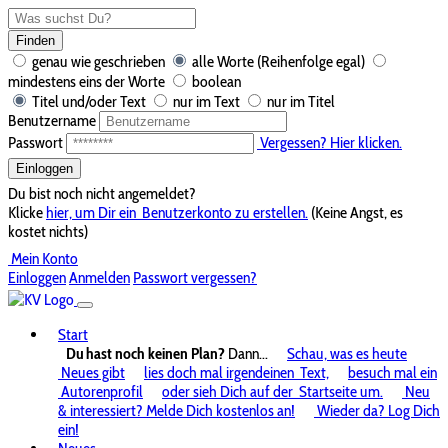
Finden
genau wie geschrieben
alle Worte (Reihenfolge egal)
mindestens eins der Worte
boolean
Titel und/oder Text
nur im Text
nur im Titel
Benutzername
Passwort
Vergessen? Hier klicken.
Einloggen
Du bist noch nicht angemeldet?
Klicke
hier, um Dir ein
Benutzerkonto zu erstellen.
(Keine Angst, es
kostet nichts)
Mein Konto
Einloggen
Anmelden
Passwort vergessen?
Start
Du hast noch keinen Plan?
Dann...
Schau, was es heute
Neues gibt
lies doch mal irgendeinen
Text,
besuch mal ein
Autorenprofil
oder sieh Dich auf der
Startseite um.
Neu
& interessiert? Melde Dich kostenlos an!
Wieder da? Log Dich
ein!