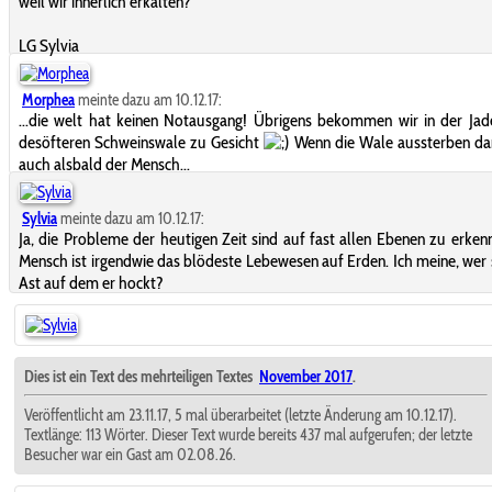
weil wir innerlich erkalten?
LG Sylvia
Morphea
meinte dazu am 10.12.17:
...die welt hat keinen Notausgang! Übrigens bekommen wir in der Ja
desöfteren Schweinswale zu Gesicht
Wenn die Wale aussterben dan
auch alsbald der Mensch...
Sylvia
meinte dazu am 10.12.17:
Ja, die Probleme der heutigen Zeit sind auf fast allen Ebenen zu erken
Mensch ist irgendwie das blödeste Lebewesen auf Erden. Ich meine, wer
Ast auf dem er hockt?
Dies ist ein Text des mehrteiligen Textes
November 2017
.
Veröffentlicht am 23.11.17, 5 mal überarbeitet (letzte Änderung am 10.12.17).
Textlänge: 113 Wörter. Dieser Text wurde bereits 437 mal aufgerufen; der letzte
Besucher war ein Gast am 02.08.26.