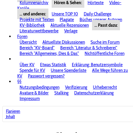
Kolumnenarchiv
Hören & Sehen:
Hörtexte
Video-
Kanäle
... und anderes:
Unsere TOP 10
Daily Challenge
Projekte mit Texten
Plagiate
Bücher unserer Autoren
KV-Bibliothek
Aktuelle Rezensionen
... Passt dazu:
Literaturwettbewerbe
Verlage
Foren
Übersicht
Aktuellste Diskussionen
Suche im Forum
Bereich "KV-Board"
Bereich "Literatur & Schreiberei"
Bereich "Allgemeines, Dies & Das"
Nichtöffentliche Foren
Über KV
Etwas Statistik
Erklärung: Benutzersymbole
Spende für KV
Unsere Spenderliste
Alle Wege führen zu
KV
Passwort vergessen?
§§
Nutzungsbedingungen
Verifizierung
Urheberrecht
Avatare & Bilder
Stalking
Datenschutzerklärung
Impressum
Flanieren
Inhalt