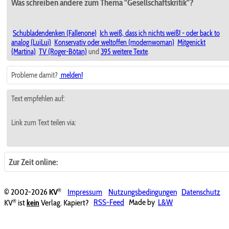
Was schreiben andere zum Thema "Gesellschaftskritik"?
Schubladendenken (Fallenone)
Ich weiß, dass ich nichts weiß! - oder back to
analog (LuiLui)
Konservativ oder weltoffen (modernwoman)
Mitgenickt
(Martina)
TV (Roger-Bôtan)
und
395 weitere Texte
.
Probleme damit?
melden!
Text empfehlen auf:
Link zum Text teilen via:
Zur Zeit online:
®
© 2002-2026
KV
Impressum
Nutzungsbedingungen
Datenschutz
®
KV
ist
kein
Verlag. Kapiert?
RSS-Feed
Made by
L&W