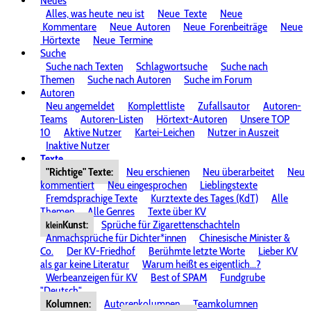
Neues
Alles, was heute
neu ist
Neue
Texte
Neue
Kommentare
Neue
Autoren
Neue
Forenbeiträge
Neue
Hörtexte
Neue
Termine
Suche
Suche nach Texten
Schlagwortsuche
Suche nach
Themen
Suche nach Autoren
Suche im Forum
Autoren
Neu angemeldet
Komplettliste
Zufallsautor
Autoren-
Teams
Autoren-Listen
Hörtext-Autoren
Unsere TOP
10
Aktive Nutzer
Kartei-Leichen
Nutzer in Auszeit
Inaktive Nutzer
Texte
"Richtige" Texte:
Neu erschienen
Neu überarbeitet
Neu
kommentiert
Neu eingesprochen
Lieblingstexte
Fremdsprachige Texte
Kurztexte des Tages (KdT)
Alle
Themen
Alle Genres
Texte über KV
Kunst:
Sprüche für Zigarettenschachteln
klein
Anmachsprüche für Dichter*innen
Chinesische Minister &
Co.
Der KV-Friedhof
Berühmte letzte Worte
Lieber KV
als gar keine Literatur
Warum heißt es eigentlich...?
Werbeanzeigen für KV
Best of SPAM
Fundgrube
"Deutsch"
Kolumnen:
Autorenkolumnen
Teamkolumnen