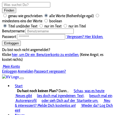
Finden
genau wie geschrieben
alle Worte (Reihenfolge egal)
mindestens eins der Worte
boolean
Titel und/oder Text
nur im Text
nur im Titel
Benutzername
Passwort
Vergessen? Hier klicken.
Einloggen
Du bist noch nicht angemeldet?
Klicke
hier, um Dir ein
Benutzerkonto zu erstellen.
(Keine Angst, es
kostet nichts)
Mein Konto
Einloggen
Anmelden
Passwort vergessen?
Start
Du hast noch keinen Plan?
Dann...
Schau, was es heute
Neues gibt
lies doch mal irgendeinen
Text,
besuch mal ein
Autorenprofil
oder sieh Dich auf der
Startseite um.
Neu
& interessiert? Melde Dich kostenlos an!
Wieder da? Log Dich
ein!