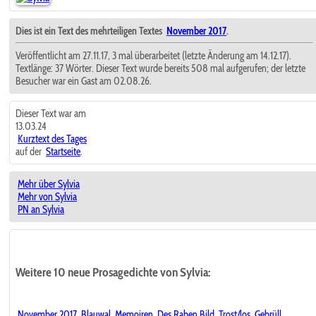
Dies ist ein Text des mehrteiligen Textes
November 2017
.
Veröffentlicht am 27.11.17, 3 mal überarbeitet (letzte Änderung am 14.12.17).
Textlänge: 37 Wörter. Dieser Text wurde bereits 508 mal aufgerufen; der letzte
Besucher war ein Gast am 02.08.26.
Dieser Text war am
13.03.24
Kurztext des Tages
auf der
Startseite
.
Mehr über Sylvia
Mehr von Sylvia
PN an Sylvia
Weitere 10 neue Prosagedichte von Sylvia:
November 2017
Blauwal
Memoiren
Des Raben Bild
Trost/los
Gebrüll