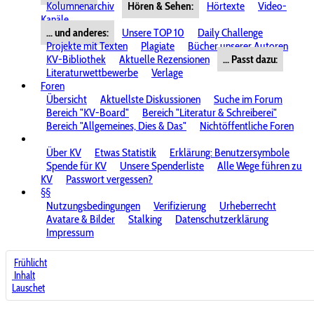
Kolumnenarchiv
Hören & Sehen:
Hörtexte
Video-
Kanäle
... und anderes:
Unsere TOP 10
Daily Challenge
Projekte mit Texten
Plagiate
Bücher unserer Autoren
KV-Bibliothek
Aktuelle Rezensionen
... Passt dazu:
Literaturwettbewerbe
Verlage
Foren
Übersicht
Aktuellste Diskussionen
Suche im Forum
Bereich "KV-Board"
Bereich "Literatur & Schreiberei"
Bereich "Allgemeines, Dies & Das"
Nichtöffentliche Foren
Über KV
Etwas Statistik
Erklärung: Benutzersymbole
Spende für KV
Unsere Spenderliste
Alle Wege führen zu
KV
Passwort vergessen?
§§
Nutzungsbedingungen
Verifizierung
Urheberrecht
Avatare & Bilder
Stalking
Datenschutzerklärung
Impressum
Frühlicht
Inhalt
Lauschet