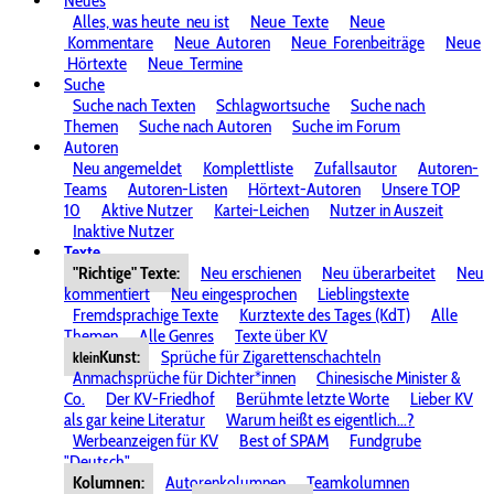
Neues
Alles, was heute
neu ist
Neue
Texte
Neue
Kommentare
Neue
Autoren
Neue
Forenbeiträge
Neue
Hörtexte
Neue
Termine
Suche
Suche nach Texten
Schlagwortsuche
Suche nach
Themen
Suche nach Autoren
Suche im Forum
Autoren
Neu angemeldet
Komplettliste
Zufallsautor
Autoren-
Teams
Autoren-Listen
Hörtext-Autoren
Unsere TOP
10
Aktive Nutzer
Kartei-Leichen
Nutzer in Auszeit
Inaktive Nutzer
Texte
"Richtige" Texte:
Neu erschienen
Neu überarbeitet
Neu
kommentiert
Neu eingesprochen
Lieblingstexte
Fremdsprachige Texte
Kurztexte des Tages (KdT)
Alle
Themen
Alle Genres
Texte über KV
Kunst:
Sprüche für Zigarettenschachteln
klein
Anmachsprüche für Dichter*innen
Chinesische Minister &
Co.
Der KV-Friedhof
Berühmte letzte Worte
Lieber KV
als gar keine Literatur
Warum heißt es eigentlich...?
Werbeanzeigen für KV
Best of SPAM
Fundgrube
"Deutsch"
Kolumnen:
Autorenkolumnen
Teamkolumnen