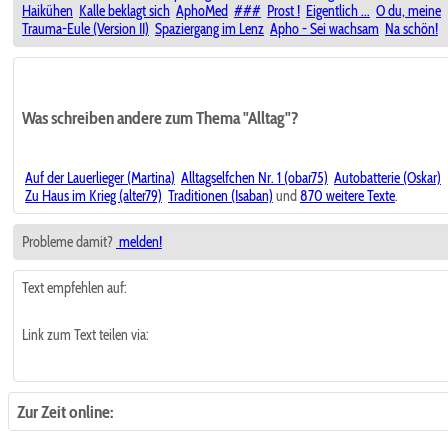
Haikühen
Kalle beklagt sich
AphoMed
###
Prost !
Eigentlich ...
O du, meine
Trauma-Eule (Version II)
Spaziergang im Lenz
Apho - Sei wachsam
Na schön!
Was schreiben andere zum Thema "Alltag"?
Auf der Lauerlieger (Martina)
Alltagselfchen Nr. 1 (obar75)
Autobatterie (Oskar)
Zu Haus im Krieg (alter79)
Traditionen (Isaban)
und
870 weitere Texte
.
Probleme damit?
melden!
Text empfehlen auf:
Link zum Text teilen via:
Zur Zeit online: