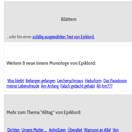
Blättern
...oder lies einen
zufällig ausgewählten
Text von Epiklord.
Weitere 8 neue Innere Monologe von Epiklord:
Was bleibt
Befangen gefangen
Leichenschmaus
Haikuform
Das Paradoxon
meiner Lebensfreude
Am Anfang
Falsch gedacht gehabt
Äh,hm???
Mehr zum Thema "Alltag" von Epiklord:
Dichten
Unsere Mutter ...
AphoEigen
Überaltet
Warnung an Alle!
Von