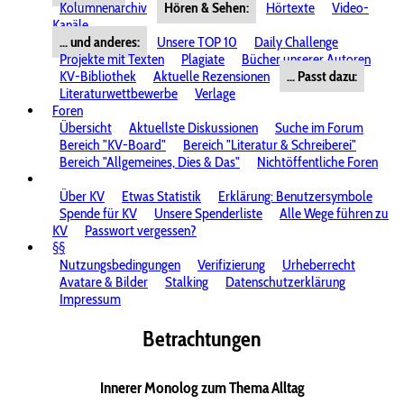
Kolumnenarchiv
Hören & Sehen:
Hörtexte
Video-
Kanäle
... und anderes:
Unsere TOP 10
Daily Challenge
Projekte mit Texten
Plagiate
Bücher unserer Autoren
KV-Bibliothek
Aktuelle Rezensionen
... Passt dazu:
Literaturwettbewerbe
Verlage
Foren
Übersicht
Aktuellste Diskussionen
Suche im Forum
Bereich "KV-Board"
Bereich "Literatur & Schreiberei"
Bereich "Allgemeines, Dies & Das"
Nichtöffentliche Foren
Über KV
Etwas Statistik
Erklärung: Benutzersymbole
Spende für KV
Unsere Spenderliste
Alle Wege führen zu
KV
Passwort vergessen?
§§
Nutzungsbedingungen
Verifizierung
Urheberrecht
Avatare & Bilder
Stalking
Datenschutzerklärung
Impressum
Betrachtungen
Innerer Monolog zum Thema Alltag