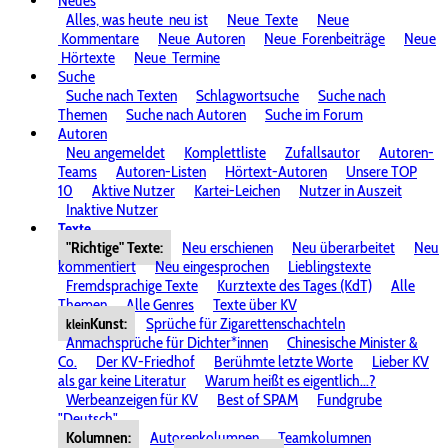
Neues
Alles, was heute
neu ist
Neue
Texte
Neue
Kommentare
Neue
Autoren
Neue
Forenbeiträge
Neue
Hörtexte
Neue
Termine
Suche
Suche nach Texten
Schlagwortsuche
Suche nach
Themen
Suche nach Autoren
Suche im Forum
Autoren
Neu angemeldet
Komplettliste
Zufallsautor
Autoren-
Teams
Autoren-Listen
Hörtext-Autoren
Unsere TOP
10
Aktive Nutzer
Kartei-Leichen
Nutzer in Auszeit
Inaktive Nutzer
Texte
"Richtige" Texte:
Neu erschienen
Neu überarbeitet
Neu
kommentiert
Neu eingesprochen
Lieblingstexte
Fremdsprachige Texte
Kurztexte des Tages (KdT)
Alle
Themen
Alle Genres
Texte über KV
Kunst:
Sprüche für Zigarettenschachteln
klein
Anmachsprüche für Dichter*innen
Chinesische Minister &
Co.
Der KV-Friedhof
Berühmte letzte Worte
Lieber KV
als gar keine Literatur
Warum heißt es eigentlich...?
Werbeanzeigen für KV
Best of SPAM
Fundgrube
"Deutsch"
Kolumnen:
Autorenkolumnen
Teamkolumnen