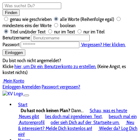
Finden
genau wie geschrieben
alle Worte (Reihenfolge egal)
mindestens eins der Worte
boolean
Titel und/oder Text
nur im Text
nur im Titel
Benutzername
Passwort
Vergessen? Hier klicken.
Einloggen
Du bist noch nicht angemeldet?
Klicke
hier, um Dir ein
Benutzerkonto zu erstellen.
(Keine Angst, es
kostet nichts)
Mein Konto
Einloggen
Anmelden
Passwort vergessen?
Start
Du hast noch keinen Plan?
Dann...
Schau, was es heute
Neues gibt
lies doch mal irgendeinen
Text,
besuch mal ein
Autorenprofil
oder sieh Dich auf der
Startseite um.
Neu
& interessiert? Melde Dich kostenlos an!
Wieder da? Log Dich
ein!