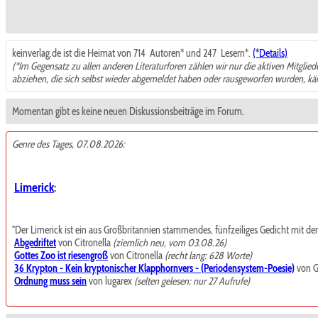
keinverlag.de ist die Heimat von 714
Autoren* und 247
Lesern*.
(*Details)
(*Im Gegensatz zu allen anderen Literaturforen zählen wir nur die aktiven Mitglie
abziehen, die sich selbst wieder abgemeldet haben oder rausgeworfen wurden, k
Momentan gibt es keine neuen Diskussionsbeiträge im Forum.
Genre des Tages, 07.08.2026:
Limerick
:
"Der Limerick ist ein aus Großbritannien stammendes, fünfzeiliges Gedicht mit de
Abgedriftet
von Citronella
(ziemlich neu, vom 03.08.26)
Gottes Zoo ist riesengroß
von Citronella
(recht lang: 628 Worte)
36 Krypton - Kein kryptonischer Klapphornvers - (Periodensystem-Poesie)
von G
Ordnung muss sein
von lugarex
(selten gelesen: nur 27 Aufrufe)