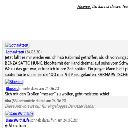
Hinweis:
Du kannst diesen Tex
LotharAtzert
(24.06.20)
Jetzt fällt es mir wieder ein: ich hab Rabi mal getroffen, als ich von 
BENZA SATTO HUNG, klopfte mit der Hand dreimal auf seine vom Schwein
Wozu das gut war, erfuhr ich kurze Zeit später. Ein junger Mann hielt
später hörte ich, er sei die 100 m in 9.69 sec. gelaufen. KARMAPA TSC
Bluebird
meinte dazu am 24.06.20:
Sich mit den Großen "messen" zu wollen, geht meistens schief!
Aha
(53) antwortete darauf am 24.06.20:
Diese Antwort ist nur für eingeloggte Benutzer lesbar.
DanceWith1Life
schrieb daraufhin am 24.06.20:
@ Ätznatron