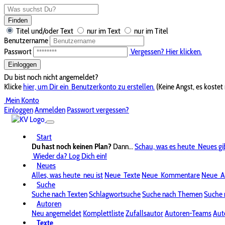
Finden
Titel und/oder Text
nur im Text
nur im Titel
Benutzername
Passwort
Vergessen? Hier klicken.
Einloggen
Du bist noch nicht angemeldet?
Klicke
hier, um Dir ein
Benutzerkonto zu erstellen.
(Keine Angst, es kostet 
Mein Konto
Einloggen
Anmelden
Passwort vergessen?
Start
Du hast noch keinen Plan?
Dann...
Schau, was es heute
Neues gi
Wieder da? Log Dich ein!
Neues
Alles, was heute
neu ist
Neue
Texte
Neue
Kommentare
Neue
A
Suche
Suche nach Texten
Schlagwortsuche
Suche nach Themen
Suche 
Autoren
Neu angemeldet
Komplettliste
Zufallsautor
Autoren-Teams
Aut
Texte