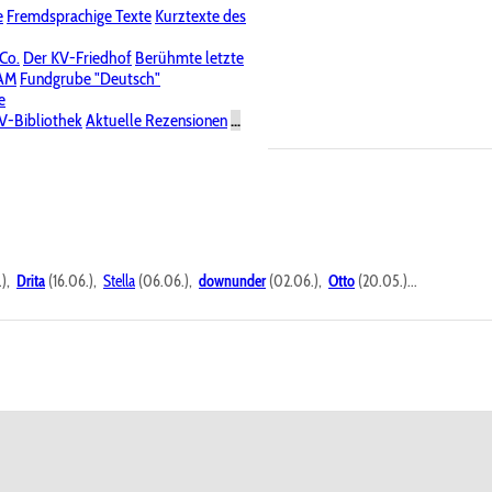
e
Fremdsprachige Texte
Kurztexte des
Nichtöffentliche Foren
 Co.
Der KV-Friedhof
Berühmte letzte
PAM
Fundgrube "Deutsch"
e
V-Bibliothek
Aktuelle Rezensionen
...
.),
Drita
(16.06.),
Stella
(06.06.),
downunder
(02.06.),
Otto
(20.05.)...