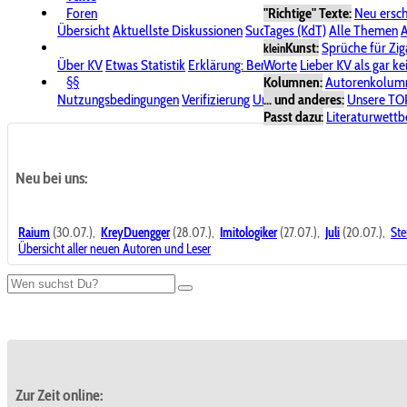
Foren
"Richtige" Texte:
Neu ersc
Übersicht
Aktuellste Diskussionen
Suche im Forum
Tages (KdT)
Alle Themen
Bereich "KV
A
Kunst:
Sprüche für Zig
klein
Über KV
Etwas Statistik
Erklärung: Benutzersymbole
Worte
Lieber KV als gar ke
Spende für
§§
Kolumnen:
Autorenkolum
Nutzungsbedingungen
Verifizierung
Urheberrecht
... und anderes:
Avatare & Bild
Unsere TO
Passt dazu:
Literaturwett
Neu bei uns:
Raium
(30.07.),
KreyDuengger
(28.07.),
Imitologiker
(27.07.),
Juli
(20.07.),
Ste
Übersicht aller neuen Autoren und Leser
Zur Zeit online: