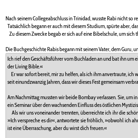
Nach seinem Collegeabschluss in Trinidad, wusste Rabi nicht so re
Tatsächlich begann er auch mit diesem Studium, spürte aber, dass
Zu diesem Zwecke begab er sich auf eine Bibelschule, um sich th
Die Buchgeschichte Rabis begann mit seinem Vater, dem Guru, und
Ich rief den Geschäftsführer vom Buchladen an und bat ihn um ei
der Living Bible.«
Er war sofort bereit, mir zu helfen, als ich ihm anvertraute, ic
seit einundzwanzig Jahren, dass wir dieses Fest gemeinsam verbr
Am Nachmittag mussten wir beide Bombay verlassen. Sie, um in d
ein Seminar über den wachsenden Einfluss des östlichen Mystiz
Als wir uns voneinander trennten, überreichte ich ihr die schö
»Ich verspreche es dir«, antwortete sie fröhlich, »obwohl ich ah
ist eine Überraschung, aber du wirst dich freuen.«