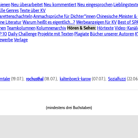
hienen
Neu überarbeitet
Neu kommentiert
Neu eingesprochen
Lieblingstext
-Board"
lle Genres
Bereich "Literatur & Schreiberei"
Texte über KV
Bereich "Allgemeines, Dies & Das"
arettenschachteln
Anmachsprüche für Dichter*innen
Chinesische Minister &
ine Literatur
 KV
Unsere Spenderliste
Warum heißt es eigentlich...?
Alle Wege führen zu KV
Werbeanzeigen für KV
Passwort vergessen?
Best of S
nen
Teamkolumnen
Kolumnenarchiv
Hören & Sehen:
Hörtexte
Video-Kanäl
er
P 10
Stalking
Daily Challenge
Datenschutzerklärung
Projekte mit Texten
Impressum
Plagiate
Bücher unserer Autoren
K
bewerbe
Verlage
rntaler
(19.07.),
rochusthal
(18.07.),
kaltenboeck-karow
(07.07.),
Sozialfuzzi
(22.06
(mindestens drei Buchstaben)