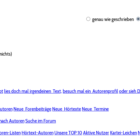
genau wie geschrieben
nichts)
bt
lies doch mal irgendeinen
Text,
besuch mal ein
Autorenprofil
oder sieh D
utoren
Neue
Forenbeiträge
Neue
Hörtexte
Neue
Termine
nach Autoren
Suche im Forum
oren-Listen
Hörtext-Autoren
Unsere TOP 10
Aktive Nutzer
Kartei-Leichen
N