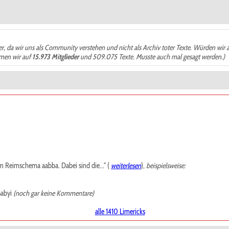
der, da wir uns als Community verstehen und nicht als Archiv toter Texte. Würden wir 
ämen wir auf
15.973 Mitglieder
und 509.075 Texte. Musste auch mal gesagt werden.)
m Reimschema aabba. Dabei sind die..." (
weiterlesen
),
beispielsweise:
abyi
(noch gar keine Kommentare)
alle 1410 Limericks