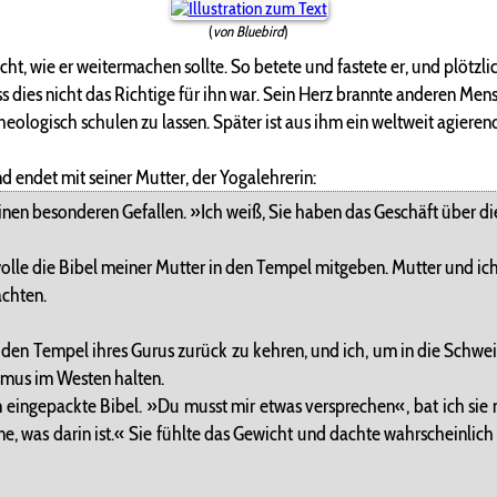
(
von Bluebird
)
cht, wie er weitermachen sollte. So betete und fastete er, und plötzl
 dies nicht das Richtige für ihn war. Sein Herz brannte anderen Mens
eologisch schulen zu lassen. Später ist aus ihm ein weltweit agiere
 endet mit seiner Mutter, der Yogalehrerin:
nen besonderen Gefallen. »Ich weiß, Sie haben das Geschäft über di
h wolle die Bibel meiner Mutter in den Tempel mitgeben. Mutter und 
achten.
en Tempel ihres Gurus zurück zu kehren, und ich, um in die Schweiz
ismus im Westen halten.
n eingepackte Bibel. »Du musst mir etwas versprechen«, bat ich sie
ne, was darin ist.« Sie fühlte das Gewicht und dachte wahrscheinlich 