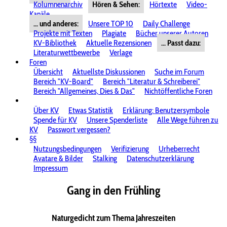
Kolumnenarchiv
Hören & Sehen:
Hörtexte
Video-
Kanäle
... und anderes:
Unsere TOP 10
Daily Challenge
Projekte mit Texten
Plagiate
Bücher unserer Autoren
KV-Bibliothek
Aktuelle Rezensionen
... Passt dazu:
Literaturwettbewerbe
Verlage
Foren
Übersicht
Aktuellste Diskussionen
Suche im Forum
Bereich "KV-Board"
Bereich "Literatur & Schreiberei"
Bereich "Allgemeines, Dies & Das"
Nichtöffentliche Foren
Über KV
Etwas Statistik
Erklärung: Benutzersymbole
Spende für KV
Unsere Spenderliste
Alle Wege führen zu
KV
Passwort vergessen?
§§
Nutzungsbedingungen
Verifizierung
Urheberrecht
Avatare & Bilder
Stalking
Datenschutzerklärung
Impressum
Gang in den Frühling
Naturgedicht zum Thema Jahreszeiten