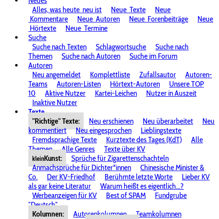
Neues
Alles, was heute
neu ist
Neue
Texte
Neue
Kommentare
Neue
Autoren
Neue
Forenbeiträge
Neue
Hörtexte
Neue
Termine
Suche
Suche nach Texten
Schlagwortsuche
Suche nach
Themen
Suche nach Autoren
Suche im Forum
Autoren
Neu angemeldet
Komplettliste
Zufallsautor
Autoren-
Teams
Autoren-Listen
Hörtext-Autoren
Unsere TOP
10
Aktive Nutzer
Kartei-Leichen
Nutzer in Auszeit
Inaktive Nutzer
Texte
"Richtige" Texte:
Neu erschienen
Neu überarbeitet
Neu
kommentiert
Neu eingesprochen
Lieblingstexte
Fremdsprachige Texte
Kurztexte des Tages (KdT)
Alle
Themen
Alle Genres
Texte über KV
Kunst:
Sprüche für Zigarettenschachteln
klein
Anmachsprüche für Dichter*innen
Chinesische Minister &
Co.
Der KV-Friedhof
Berühmte letzte Worte
Lieber KV
als gar keine Literatur
Warum heißt es eigentlich...?
Werbeanzeigen für KV
Best of SPAM
Fundgrube
"Deutsch"
Kolumnen:
Autorenkolumnen
Teamkolumnen