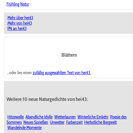
Frühling
Natur
Mehr über hei43
Mehr von hei43
PN an hei43
Blättern
...oder lies einen
zufällig ausgewählten
Text von hei43.
Weitere 10 neue Naturgedichte von hei43:
Hitzewelle
Abendliche Idylle
Wetterlaunen
Winterliche Einkehr
Poesie des
Sommers
Neues Sprießen
Unwetter
Farbenzeit
Herbstliche Bergwelt
Wandelnde Momente