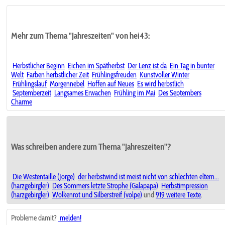
Mehr zum Thema "Jahreszeiten" von hei43:
Herbstlicher Beginn
Eichen im Spätherbst
Der Lenz ist da
Ein Tag in bunter
Welt
Farben herbstlicher Zeit
Frühlingsfreuden
Kunstvoller Winter
Frühlingslauf
Morgennebel
Hoffen auf Neues
Es wird herbstlich
Septemberzeit
Langsames Erwachen
Frühling im Mai
Des Septembers
Charme
Was schreiben andere zum Thema "Jahreszeiten"?
Die Westentaille (Jorge)
der herbstwind ist meist nicht von schlechten eltern...
(harzgebirgler)
Des Sommers letzte Strophe (Galapapa)
Herbstimpression
(harzgebirgler)
Wolkenrot und Silberstreif (volpe)
und
919 weitere Texte
.
Probleme damit?
melden!