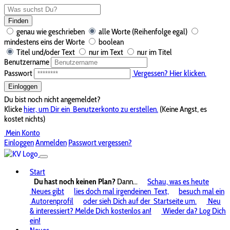
Finden
genau wie geschrieben
alle Worte (Reihenfolge egal)
mindestens eins der Worte
boolean
Titel und/oder Text
nur im Text
nur im Titel
Benutzername
Passwort
Vergessen? Hier klicken.
Einloggen
Du bist noch nicht angemeldet?
Klicke
hier, um Dir ein
Benutzerkonto zu erstellen.
(Keine Angst, es
kostet nichts)
Mein Konto
Einloggen
Anmelden
Passwort vergessen?
Start
Du hast noch keinen Plan?
Dann...
Schau, was es heute
Neues gibt
lies doch mal irgendeinen
Text,
besuch mal ein
Autorenprofil
oder sieh Dich auf der
Startseite um.
Neu
& interessiert? Melde Dich kostenlos an!
Wieder da? Log Dich
ein!