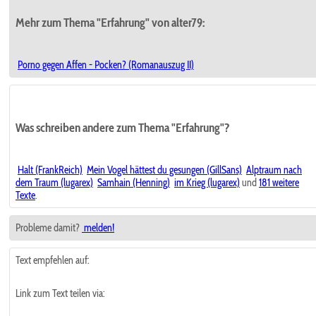
Mehr zum Thema "Erfahrung" von alter79:
Porno gegen Affen - Pocken? (Romanauszug II)
Was schreiben andere zum Thema "Erfahrung"?
Halt (FrankReich)
Mein Vogel hättest du gesungen (GillSans)
Alptraum nach
dem Traum (lugarex)
Samhain (Henning)
im Krieg (lugarex)
und
181 weitere
Texte
.
Probleme damit?
melden!
Text empfehlen auf:
Link zum Text teilen via: