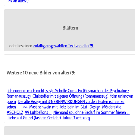
PN an alter79
Blättern
...oder lies einen
zufällig ausgewählten
Text von alter79.
Weitere 10 neue Bilder von alter79:
Ich erinnere mich nicht, sagte Scholle Cums Ex (Gespräch in der Psychiatrie -
Romanauszug)
Christoffer mit eigener Öffnung (Romanauszug)
fckn unknown
poem
Die alte Visage mit #NEBENWIRKUNGEN zu den Texten ist hier zu
sehen ---->>>
Mast-schwein mit Holz-bein im Blut- Design
Mörderaktie
#SCHOLZ
99 Luftballons ...
Niemand soll ohne Bedarf im Sommer frieren ...
Liebe auf Grund (fast ein Gedicht)
future 3 weltkrieg