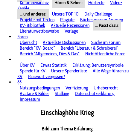
Kolumnenarchiv
Hören & Sehen:
Hörtexte
Video-
Kanäle
... und anderes:
Unsere TOP 10
Daily Challenge
Projekte mit Texten
Plagiate
Bücher unserer Autoren
KV-Bibliothek
Aktuelle Rezensionen
... Passt dazu:
Literaturwettbewerbe
Verlage
Foren
Übersicht
Aktuellste Diskussionen
Suche im Forum
Bereich "KV-Board"
Bereich "Literatur & Schreiberei"
Bereich "Allgemeines, Dies & Das"
Nichtöffentliche Foren
Über KV
Etwas Statistik
Erklärung: Benutzersymbole
Spende für KV
Unsere Spenderliste
Alle Wege führen zu
KV
Passwort vergessen?
§§
Nutzungsbedingungen
Verifizierung
Urheberrecht
Avatare & Bilder
Stalking
Datenschutzerklärung
Impressum
Einschlaghöhe Krieg
Bild zum Thema Erfahrung