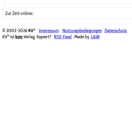
Zur Zeit online:
®
© 2002-2026
KV
Impressum
Nutzungsbedingungen
Datenschutz
®
KV
ist
kein
Verlag. Kapiert?
RSS-Feed
Made by
L&W