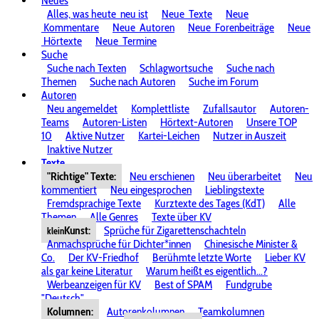
Neues
Alles, was heute
neu ist
Neue
Texte
Neue
Kommentare
Neue
Autoren
Neue
Forenbeiträge
Neue
Hörtexte
Neue
Termine
Suche
Suche nach Texten
Schlagwortsuche
Suche nach
Themen
Suche nach Autoren
Suche im Forum
Autoren
Neu angemeldet
Komplettliste
Zufallsautor
Autoren-
Teams
Autoren-Listen
Hörtext-Autoren
Unsere TOP
10
Aktive Nutzer
Kartei-Leichen
Nutzer in Auszeit
Inaktive Nutzer
Texte
"Richtige" Texte:
Neu erschienen
Neu überarbeitet
Neu
kommentiert
Neu eingesprochen
Lieblingstexte
Fremdsprachige Texte
Kurztexte des Tages (KdT)
Alle
Themen
Alle Genres
Texte über KV
Kunst:
Sprüche für Zigarettenschachteln
klein
Anmachsprüche für Dichter*innen
Chinesische Minister &
Co.
Der KV-Friedhof
Berühmte letzte Worte
Lieber KV
als gar keine Literatur
Warum heißt es eigentlich...?
Werbeanzeigen für KV
Best of SPAM
Fundgrube
"Deutsch"
Kolumnen:
Autorenkolumnen
Teamkolumnen