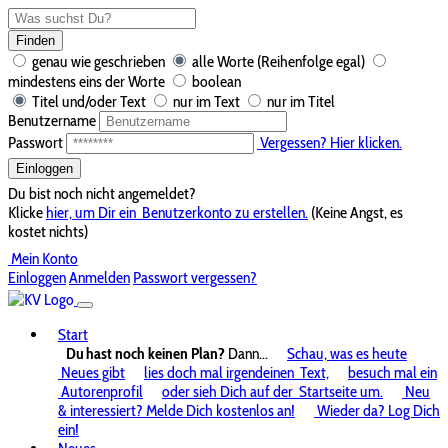
Finden
genau wie geschrieben
alle Worte (Reihenfolge egal)
mindestens eins der Worte
boolean
Titel und/oder Text
nur im Text
nur im Titel
Benutzername
Passwort
Vergessen? Hier klicken.
Einloggen
Du bist noch nicht angemeldet?
Klicke
hier, um Dir ein
Benutzerkonto zu erstellen.
(Keine Angst, es
kostet nichts)
Mein Konto
Einloggen
Anmelden
Passwort vergessen?
Start
Du hast noch keinen Plan?
Dann...
Schau, was es heute
Neues gibt
lies doch mal irgendeinen
Text,
besuch mal ein
Autorenprofil
oder sieh Dich auf der
Startseite um.
Neu
& interessiert? Melde Dich kostenlos an!
Wieder da? Log Dich
ein!