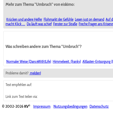
Mehr zum Thema "Umbruch" von eiskimo:
Krücken und andere Helfer
Flohmarkt der Gefühle
Lesen just on demand
Auf d
macht Klick ....
Da läuft was schief
Fenster zur Straße
Freche Fragen ans Krise
Was schreiben andere zum Thema "Umbruch"?
Normaler Weise (DanceWith1Life)
Himmelweit. (franky)
Altlasten-Entsorgung (
Probleme damit?
melden!
Text empfehlen auf:
Link zum Text teilen via:
®
© 2002-2026
KV
Impressum
Nutzungsbedingungen
Datenschutz