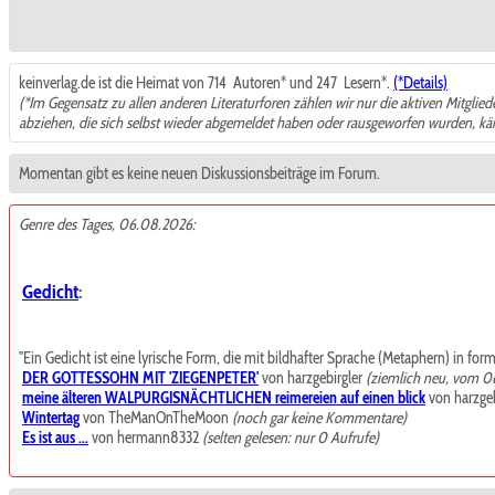
keinverlag.de ist die Heimat von 714
Autoren* und 247
Lesern*.
(*Details)
(*Im Gegensatz zu allen anderen Literaturforen zählen wir nur die aktiven Mitglie
abziehen, die sich selbst wieder abgemeldet haben oder rausgeworfen wurden, k
Momentan gibt es keine neuen Diskussionsbeiträge im Forum.
Genre des Tages, 06.08.2026:
Gedicht
:
"Ein Gedicht ist eine lyrische Form, die mit bildhafter Sprache (Metaphern) in for
DER GOTTESSOHN MIT 'ZIEGENPETER'
von harzgebirgler
(ziemlich neu, vom 0
meine älteren WALPURGISNÄCHTLICHEN reimereien auf einen blick
von harzgeb
Wintertag
von TheManOnTheMoon
(noch gar keine Kommentare)
Es ist aus ...
von hermann8332
(selten gelesen: nur 0 Aufrufe)