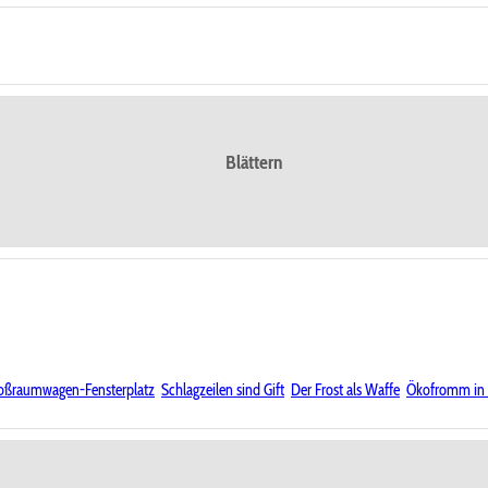
Blättern
oßraumwagen-Fensterplatz
Schlagzeilen sind Gift
Der Frost als Waffe
Ökofromm in 