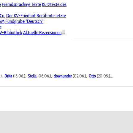
e
Fremdsprachige Texte
Kurztexte des
Nichtöffentliche Foren
 Co.
Der KV-Friedhof
Berühmte letzte
PAM
Fundgrube "Deutsch"
e
V-Bibliothek
Aktuelle Rezensionen
...
.),
Drita
(16.06.),
Stella
(06.06.),
downunder
(02.06.),
Otto
(20.05.)...