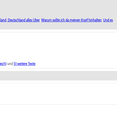
land, Deutschland alles Uber
Warum sollte ich da meinen Kopf hinhalten
Und es
eich)
und
51 weitere Texte
.