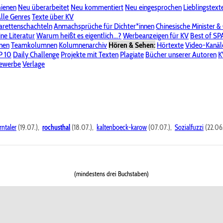
hienen
Neu überarbeitet
Neu kommentiert
Neu eingesprochen
Lieblingstext
-Board"
lle Genres
Bereich "Literatur & Schreiberei"
Texte über KV
Bereich "Allgemeines, Dies & Das"
arettenschachteln
Anmachsprüche für Dichter*innen
Chinesische Minister &
ine Literatur
 KV
Unsere Spenderliste
Warum heißt es eigentlich...?
Alle Wege führen zu KV
Werbeanzeigen für KV
Passwort vergessen?
Best of S
nen
Teamkolumnen
Kolumnenarchiv
Hören & Sehen:
Hörtexte
Video-Kanäl
er
P 10
Stalking
Daily Challenge
Datenschutzerklärung
Projekte mit Texten
Impressum
Plagiate
Bücher unserer Autoren
K
bewerbe
Verlage
rntaler
(19.07.),
rochusthal
(18.07.),
kaltenboeck-karow
(07.07.),
Sozialfuzzi
(22.06
(mindestens drei Buchstaben)