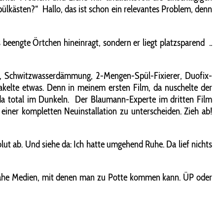
Spülkästen?“
Hallo, das ist schon ein relevantes Problem, denn
as beengte Örtchen hineinragt, sondern er liegt platzsparend
..
el, Schwitzwasserdämmung, 2-Mengen-Spül-Fixierer, Duofix-
kelte etwas. Denn in meinem ersten Film, da nuschelte der
da total im Dunkeln.
Der Blaumann-Experte im dritten Film
iner kompletten Neuinstallation zu unterscheiden. Zieh ab!
olut ab. Und siehe da: Ich hatte umgehend Ruhe. Da lief nichts
nsnahe Medien, mit denen man zu Potte kommen kann. ÜP oder