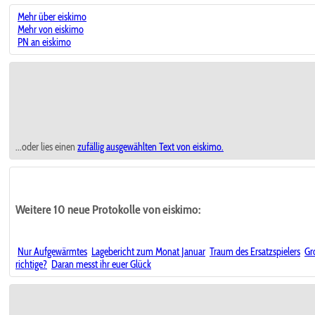
Mehr über eiskimo
Mehr von eiskimo
PN an eiskimo
...oder lies einen
zufällig ausgewählten
Text von eiskimo.
Weitere 10 neue Protokolle von eiskimo:
Nur Aufgewärmtes
Lagebericht zum Monat Januar
Traum des Ersatzspielers
Gr
richtige?
Daran messt ihr euer Glück