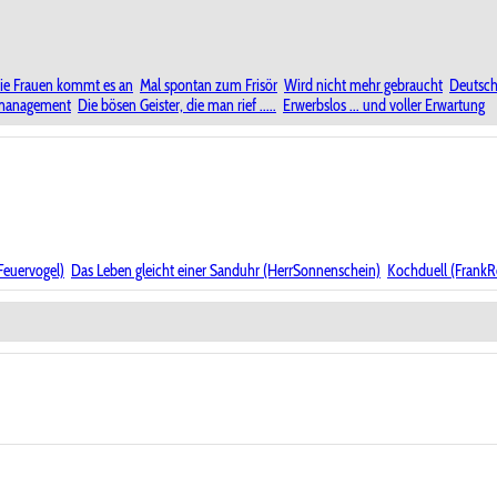
ie Frauen kommt es an
Mal spontan zum Frisör
Wird nicht mehr gebraucht
Deutsch
nmanagement
Die bösen Geister, die man rief .....
Erwerbslos ... und voller Erwartung
Feuervogel)
Das Leben gleicht einer Sanduhr (HerrSonnenschein)
Kochduell (FrankR