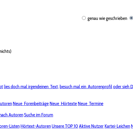
genau wie geschrieben
nichts)
bt
lies doch mal irgendeinen
Text,
besuch mal ein
Autorenprofil
oder sieh D
utoren
Neue
Forenbeiträge
Neue
Hörtexte
Neue
Termine
nach Autoren
Suche im Forum
oren-Listen
Hörtext-Autoren
Unsere TOP 10
Aktive Nutzer
Kartei-Leichen
N