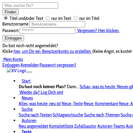
Finden
Titel und/oder Text
nur im Text
nur im Titel
Benutzername
Passwort
Vergessen? Hier klicken.
Einloggen
Du bist noch nicht angemeldet?
Klicke
hier, um Dir ein
Benutzerkonto zu erstellen.
(Keine Angst, es kostet 
Mein Konto
Einloggen
Anmelden
Passwort vergessen?
Start
Du hast noch keinen Plan?
Dann...
Schau, was es heute
Neues gi
Wieder da? Log Dich ein!
Neues
Alles, was heute
neu ist
Neue
Texte
Neue
Kommentare
Neue
A
Suche
Suche nach Texten
Schlagwortsuche
Suche nach Themen
Suche 
Autoren
Neu angemeldet
Komplettliste
Zufallsautor
Autoren-Teams
Aut
Texte