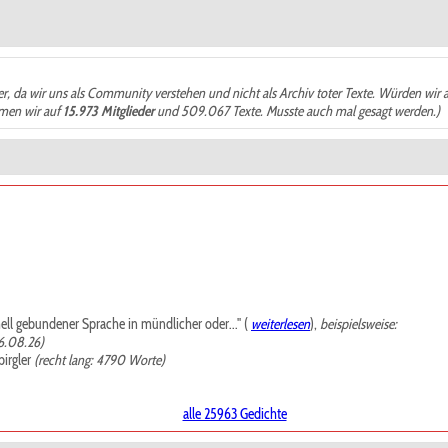
der, da wir uns als Community verstehen und nicht als Archiv toter Texte. Würden wir 
ämen wir auf
15.973 Mitglieder
und 509.067 Texte. Musste auch mal gesagt werden.)
mell gebundener Sprache in mündlicher oder..." (
weiterlesen
),
beispielsweise:
6.08.26)
irgler
(recht lang: 4790 Worte)
alle 25963 Gedichte