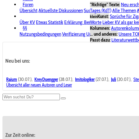
Foren
"Richtige" Texte:
Neu ersc
Übersicht
Aktuellste Diskussionen
Suche im Forum
Tages (KdT)
Alle Themen
Bereich "KV
A
Kunst:
Sprüche für Zig
klein
Über KV
Etwas Statistik
Erklärung: Benutzersymbole
Worte
Lieber KV als gar ke
Spende für
§§
Kolumnen:
Autorenkolum
Nutzungsbedingungen
Verifizierung
Urheberrecht
... und anderes:
Avatare & Bild
Unsere TO
Passt dazu:
Literaturwett
Neu bei uns:
Raium
(30.07.),
KreyDuengger
(28.07.),
Imitologiker
(27.07.),
Juli
(20.07.),
Ste
Übersicht aller neuen Autoren und Leser
Zur Zeit online: