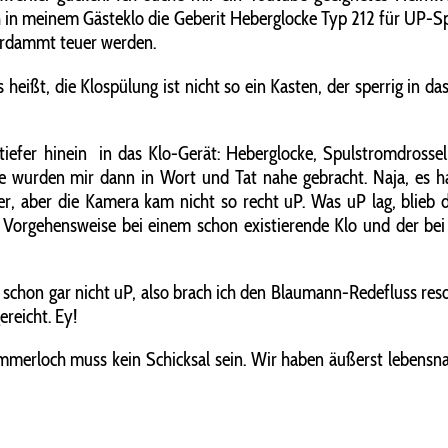
ch in meinem Gästeklo die Geberit Heberglocke Typ 212 für UP-
erdammt teuer werden.
heißt, die Klospülung ist nicht so ein Kasten, der sperrig in d
tiefer hinein
in das Klo-Gerät: Heberglocke, Spulstromdross
e wurden mir dann in Wort und Tat nahe gebracht. Naja, es ha
rter, aber die Kamera kam nicht so recht uP. Was uP lag, blieb 
orgehensweise bei einem schon existierende Klo und der bei e
, schon gar nicht uP, also brach ich den Blaumann-Redefluss res
ereicht. Ey!
Sommerloch muss kein Schicksal sein. Wir haben äußerst lebe