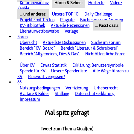
Kolumnenarchiv
Hören & Sehen:
Hörtexte
Video-
Kanäle
... und anderes:
Unsere TOP 10
Daily Challenge
Projekte mit Texten
Plagiate
Bücher unserer Autoren
KV-Bibliothek
Aktuelle Rezensionen
... Passt dazu:
Literaturwettbewerbe
Verlage
Foren
Übersicht
Aktuellste Diskussionen
Suche im Forum
Bereich "KV-Board"
Bereich "Literatur & Schreiberei"
Bereich "Allgemeines, Dies & Das"
Nichtöffentliche Foren
Über KV
Etwas Statistik
Erklärung: Benutzersymbole
Spende für KV
Unsere Spenderliste
Alle Wege führen zu
KV
Passwort vergessen?
§§
Nutzungsbedingungen
Verifizierung
Urheberrecht
Avatare & Bilder
Stalking
Datenschutzerklärung
Impressum
Mal spitz gefragt
Tweet zum Thema Qual(en)