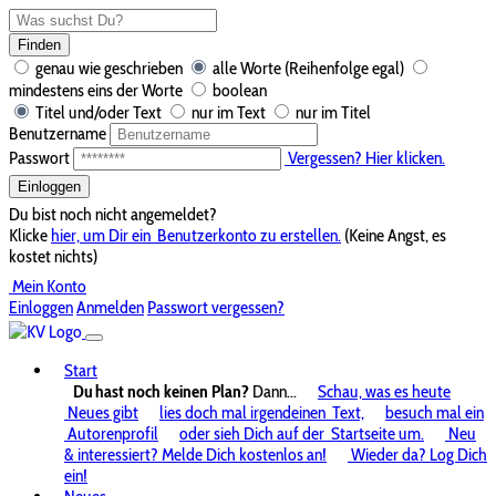
Finden
genau wie geschrieben
alle Worte (Reihenfolge egal)
mindestens eins der Worte
boolean
Titel und/oder Text
nur im Text
nur im Titel
Benutzername
Passwort
Vergessen? Hier klicken.
Einloggen
Du bist noch nicht angemeldet?
Klicke
hier, um Dir ein
Benutzerkonto zu erstellen.
(Keine Angst, es
kostet nichts)
Mein Konto
Einloggen
Anmelden
Passwort vergessen?
Start
Du hast noch keinen Plan?
Dann...
Schau, was es heute
Neues gibt
lies doch mal irgendeinen
Text,
besuch mal ein
Autorenprofil
oder sieh Dich auf der
Startseite um.
Neu
& interessiert? Melde Dich kostenlos an!
Wieder da? Log Dich
ein!