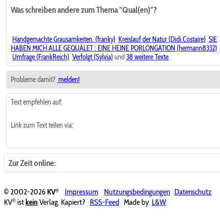
Was schreiben andere zum Thema "Qual(en)"?
Handgemachte Grausamkeiten. (franky)
Kreislauf der Natur (Didi.Costaire)
SIE
HABEN MICH ALLE GEQUÄLET : EINE HEINE PORLONGATION (hermann8332)
Umfrage (FrankReich)
Verfolgt (Sylvia)
und
38 weitere Texte
.
Probleme damit?
melden!
Text empfehlen auf:
Link zum Text teilen via:
Zur Zeit online:
®
© 2002-2026
KV
Impressum
Nutzungsbedingungen
Datenschutz
®
KV
ist
kein
Verlag. Kapiert?
RSS-Feed
Made by
L&W