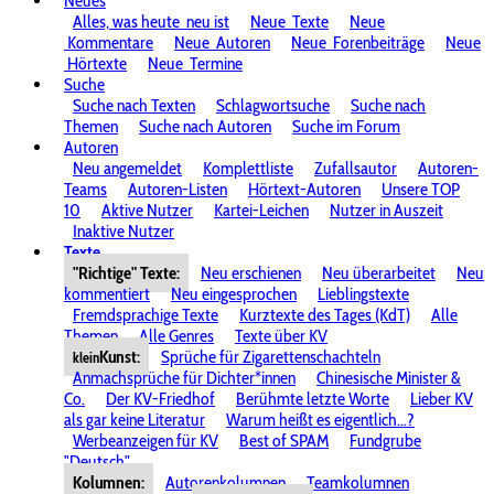
Neues
Alles, was heute
neu ist
Neue
Texte
Neue
Kommentare
Neue
Autoren
Neue
Forenbeiträge
Neue
Hörtexte
Neue
Termine
Suche
Suche nach Texten
Schlagwortsuche
Suche nach
Themen
Suche nach Autoren
Suche im Forum
Autoren
Neu angemeldet
Komplettliste
Zufallsautor
Autoren-
Teams
Autoren-Listen
Hörtext-Autoren
Unsere TOP
10
Aktive Nutzer
Kartei-Leichen
Nutzer in Auszeit
Inaktive Nutzer
Texte
"Richtige" Texte:
Neu erschienen
Neu überarbeitet
Neu
kommentiert
Neu eingesprochen
Lieblingstexte
Fremdsprachige Texte
Kurztexte des Tages (KdT)
Alle
Themen
Alle Genres
Texte über KV
Kunst:
Sprüche für Zigarettenschachteln
klein
Anmachsprüche für Dichter*innen
Chinesische Minister &
Co.
Der KV-Friedhof
Berühmte letzte Worte
Lieber KV
als gar keine Literatur
Warum heißt es eigentlich...?
Werbeanzeigen für KV
Best of SPAM
Fundgrube
"Deutsch"
Kolumnen:
Autorenkolumnen
Teamkolumnen