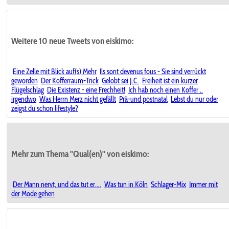
Weitere 10 neue Tweets von eiskimo:
Eine Zelle mit Blick auf(s) Mehr
Ils sont devenus fous - Sie sind verrückt
geworden
Der Kofferraum-Trick
Gelobt sei J.C.
Freiheit ist ein kurzer
Flügelschlag
Die Existenz - eine Frechheit!
Ich hab noch einen Koffer ..
irgendwo
Was Herrn Merz nicht gefällt
Prä-und postnatal
Lebst du nur oder
zeigst du schon lifestyle?
Mehr zum Thema "Qual(en)" von eiskimo:
Der Mann nervt, und das tut er....
Was tun in Köln
Schlager-Mix
Immer mit
der Mode gehen