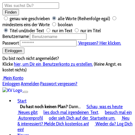
Finden
genau wie geschrieben
alle Worte (Reihenfolge egal)
mindestens eins der Worte
boolean
Titel und/oder Text
nur im Text
nur im Titel
Benutzername
Passwort
Vergessen? Hier klicken.
Einloggen
Du bist noch nicht angemeldet?
Klicke
hier, um Dir ein
Benutzerkonto zu erstellen.
(Keine Angst, es
kostet nichts)
Mein Konto
Einloggen
Anmelden
Passwort vergessen?
Start
Du hast noch keinen Plan?
Dann...
Schau, was es heute
Neues gibt
lies doch mal irgendeinen
Text,
besuch mal ein
Autorenprofil
oder sieh Dich auf der
Startseite um.
Neu
& interessiert? Melde Dich kostenlos an!
Wieder da? Log Dich
ein!