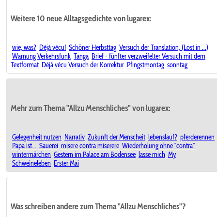
Weitere 10 neue Alltagsgedichte von lugarex:
wie, was?
Déjà vécu!
Schöner Herbsttag
Versuch der Translation, (Lost in ...)
Warnung Verkehrsfunk
Tanga
Brief - fünfter verzweifelter Versuch mit dem
Textformat
Déjà vécu Versuch der Korrektur
Pfingstmontag
sonntag
Mehr zum Thema "Allzu Menschliches" von lugarex:
Gelegenheit nutzen
Narrativ
Zukunft der Menscheit
lebenslauf?
pferderennen
Papa ist...
Sauerei
misere contra miserere
Wiederholung ohne "contra"
wintermärchen
Gestern im Palace am Bodensee
lasse mich
My
Schweineleben
Erster Mai
Was schreiben andere zum Thema "Allzu Menschliches"?