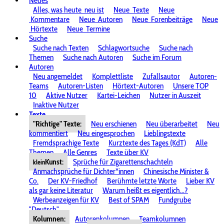
Neues
Alles, was heute
neu ist
Neue
Texte
Neue
Kommentare
Neue
Autoren
Neue
Forenbeiträge
Neue
Hörtexte
Neue
Termine
Suche
Suche nach Texten
Schlagwortsuche
Suche nach
Themen
Suche nach Autoren
Suche im Forum
Autoren
Neu angemeldet
Komplettliste
Zufallsautor
Autoren-
Teams
Autoren-Listen
Hörtext-Autoren
Unsere TOP
10
Aktive Nutzer
Kartei-Leichen
Nutzer in Auszeit
Inaktive Nutzer
Texte
"Richtige" Texte:
Neu erschienen
Neu überarbeitet
Neu
kommentiert
Neu eingesprochen
Lieblingstexte
Fremdsprachige Texte
Kurztexte des Tages (KdT)
Alle
Themen
Alle Genres
Texte über KV
Kunst:
Sprüche für Zigarettenschachteln
klein
Anmachsprüche für Dichter*innen
Chinesische Minister &
Co.
Der KV-Friedhof
Berühmte letzte Worte
Lieber KV
als gar keine Literatur
Warum heißt es eigentlich...?
Werbeanzeigen für KV
Best of SPAM
Fundgrube
"Deutsch"
Kolumnen:
Autorenkolumnen
Teamkolumnen