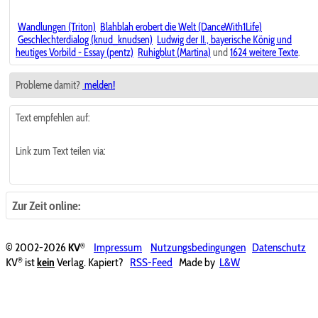
Wandlungen (Triton)
Blahblah erobert die Welt (DanceWith1Life)
Geschlechterdialog (knud_knudsen)
Ludwig der II., bayerische König und
heutiges Vorbild - Essay (pentz)
Ruhigblut (Martina)
und
1624 weitere Texte
.
Probleme damit?
melden!
Text empfehlen auf:
Link zum Text teilen via:
Zur Zeit online:
®
© 2002-2026
KV
Impressum
Nutzungsbedingungen
Datenschutz
®
KV
ist
kein
Verlag. Kapiert?
RSS-Feed
Made by
L&W