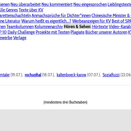
hienen
Neu überarbeitet
Neu kommentiert
Neu eingesprochen
Lieblingstext
-Board"
lle Genres
Bereich "Literatur & Schreiberei"
Texte über KV
Bereich "Allgemeines, Dies & Das"
arettenschachteln
Anmachsprüche für Dichter*innen
Chinesische Minister &
ine Literatur
 KV
Unsere Spenderliste
Warum heißt es eigentlich...?
Alle Wege führen zu KV
Werbeanzeigen für KV
Passwort vergessen?
Best of S
nen
Teamkolumnen
Kolumnenarchiv
Hören & Sehen:
Hörtexte
Video-Kanäl
er
P 10
Stalking
Daily Challenge
Datenschutzerklärung
Projekte mit Texten
Impressum
Plagiate
Bücher unserer Autoren
K
bewerbe
Verlage
rntaler
(19.07.),
rochusthal
(18.07.),
kaltenboeck-karow
(07.07.),
Sozialfuzzi
(22.06
(mindestens drei Buchstaben)