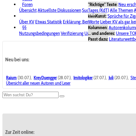
Foren
"Richtige" Texte:
Neu ersc
Übersicht
Aktuellste Diskussionen
Suche im Forum
Tages (KdT)
Alle Themen
Bereich "KV
A
Kunst:
Sprüche für Zig
klein
Über KV
Etwas Statistik
Erklärung: Benutzersymbole
Worte
Lieber KV als gar ke
Spende für
§§
Kolumnen:
Autorenkolum
Nutzungsbedingungen
Verifizierung
Urheberrecht
... und anderes:
Avatare & Bild
Unsere TO
Passt dazu:
Literaturwett
Neu bei uns:
Raium
(30.07.),
KreyDuengger
(28.07.),
Imitologiker
(27.07.),
Juli
(20.07.),
Ste
Übersicht aller neuen Autoren und Leser
Zur Zeit online: