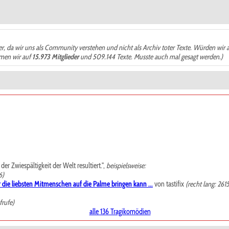
der, da wir uns als Community verstehen und nicht als Archiv toter Texte. Würden wir 
ämen wir auf
15.973 Mitglieder
und 509.144 Texte. Musste auch mal gesagt werden.)
r Zwiespältigkeit der Welt resultiert.",
beispielsweise:
6)
 die liebsten Mitmenschen auf die Palme bringen kann ...
von tastifix
(recht lang: 261
frufe)
alle 136 Tragikomödien