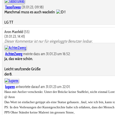
TassoTuwas
(31.01.23, 09:18)
Manchmal muss es auch wackeln
!
LG TT
Aron Manfeld
(55)
(31.01.23, 14:41)
Dieser Kommentar ist nur für eingeloggte Benutzer lesbar.
AchterZwerg
meinte dazu am 31.01.23 um 16:52:
Ja, das wäre schön.
Leicht seufzende Grüße
der8.
lugarex
antwortete darauf am 31.01.23 um 22:01:
Haus mit Atelier verschenkt. Unter der Brücke keine Staffelei, nicht einmal Lor
@ Aron
Das Wort ist einfacher getippt als eine Statue gehauen...faul, wie ich bin, kann i
PS: In den Vorlesungen der Kunstgeschichte habe ich erfahren, dass der Mensch 
PPS Ohne Ständer keine Malerei im grossen Sinne,