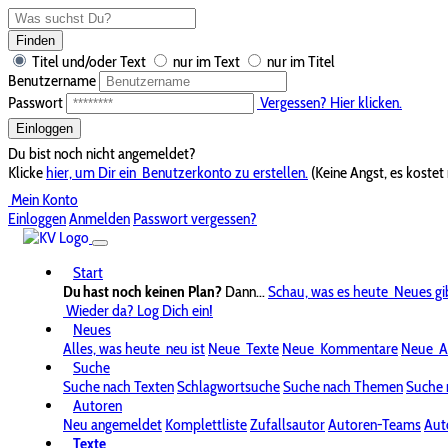
Finden
Titel und/oder Text
nur im Text
nur im Titel
Benutzername
Passwort
Vergessen? Hier klicken.
Einloggen
Du bist noch nicht angemeldet?
Klicke
hier, um Dir ein
Benutzerkonto zu erstellen.
(Keine Angst, es kostet 
Mein Konto
Einloggen
Anmelden
Passwort vergessen?
Start
Du hast noch keinen Plan?
Dann...
Schau, was es heute
Neues gi
Wieder da? Log Dich ein!
Neues
Alles, was heute
neu ist
Neue
Texte
Neue
Kommentare
Neue
A
Suche
Suche nach Texten
Schlagwortsuche
Suche nach Themen
Suche 
Autoren
Neu angemeldet
Komplettliste
Zufallsautor
Autoren-Teams
Aut
Texte