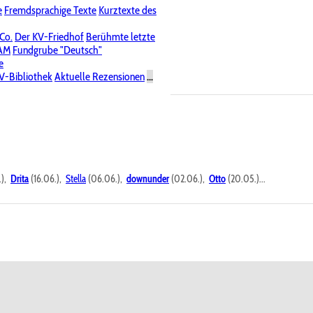
e
Fremdsprachige Texte
Kurztexte des
Nichtöffentliche Foren
 Co.
Der KV-Friedhof
Berühmte letzte
PAM
Fundgrube "Deutsch"
e
V-Bibliothek
Aktuelle Rezensionen
...
.),
Drita
(16.06.),
Stella
(06.06.),
downunder
(02.06.),
Otto
(20.05.)...