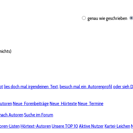
genau wie geschrieben
nichts)
bt
lies doch mal irgendeinen
Text,
besuch mal ein
Autorenprofil
oder sieh D
utoren
Neue
Forenbeiträge
Neue
Hörtexte
Neue
Termine
nach Autoren
Suche im Forum
oren-Listen
Hörtext-Autoren
Unsere TOP 10
Aktive Nutzer
Kartei-Leichen
N