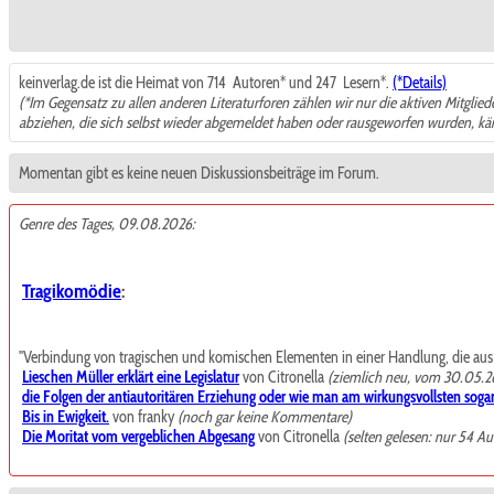
keinverlag.de ist die Heimat von 714
Autoren* und 247
Lesern*.
(*Details)
(*Im Gegensatz zu allen anderen Literaturforen zählen wir nur die aktiven Mitglie
abziehen, die sich selbst wieder abgemeldet haben oder rausgeworfen wurden, k
Momentan gibt es keine neuen Diskussionsbeiträge im Forum.
Genre des Tages, 09.08.2026:
Tragikomödie
:
"Verbindung von tragischen und komischen Elementen in einer Handlung, die aus de
Lieschen Müller erklärt eine Legislatur
von Citronella
(ziemlich neu, vom 30.05.2
die Folgen der antiautoritären Erziehung oder wie man am wirkungsvollsten sogar
Bis in Ewigkeit.
von franky
(noch gar keine Kommentare)
Die Moritat vom vergeblichen Abgesang
von Citronella
(selten gelesen: nur 54 Au