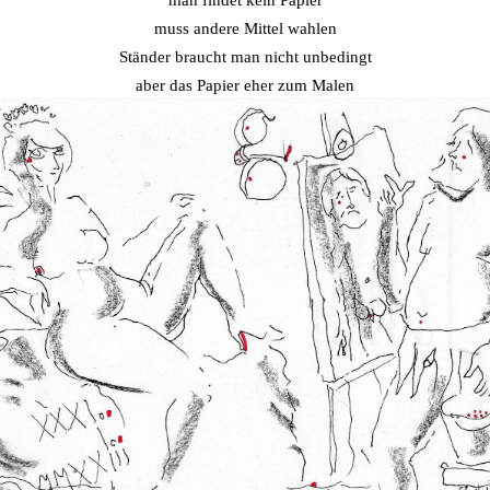
man findet kein Papier
muss andere Mittel wahlen
Ständer braucht man nicht unbedingt
aber das Papier eher zum Malen