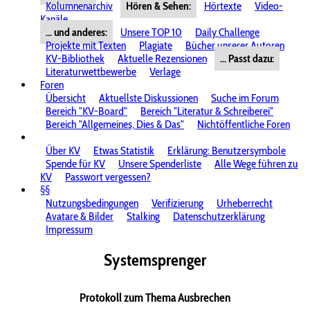
Kolumnenarchiv
Hören & Sehen:
Hörtexte
Video-
Kanäle
... und anderes:
Unsere TOP 10
Daily Challenge
Projekte mit Texten
Plagiate
Bücher unserer Autoren
KV-Bibliothek
Aktuelle Rezensionen
... Passt dazu:
Literaturwettbewerbe
Verlage
Foren
Übersicht
Aktuellste Diskussionen
Suche im Forum
Bereich "KV-Board"
Bereich "Literatur & Schreiberei"
Bereich "Allgemeines, Dies & Das"
Nichtöffentliche Foren
Über KV
Etwas Statistik
Erklärung: Benutzersymbole
Spende für KV
Unsere Spenderliste
Alle Wege führen zu
KV
Passwort vergessen?
§§
Nutzungsbedingungen
Verifizierung
Urheberrecht
Avatare & Bilder
Stalking
Datenschutzerklärung
Impressum
Systemsprenger
Protokoll zum Thema Ausbrechen