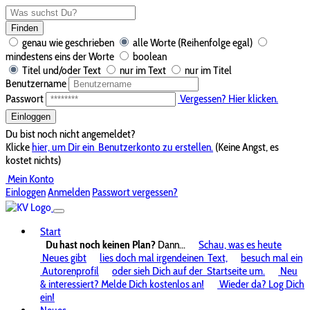
Finden
genau wie geschrieben
alle Worte (Reihenfolge egal)
mindestens eins der Worte
boolean
Titel und/oder Text
nur im Text
nur im Titel
Benutzername
Passwort
Vergessen? Hier klicken.
Einloggen
Du bist noch nicht angemeldet?
Klicke
hier, um Dir ein
Benutzerkonto zu erstellen.
(Keine Angst, es
kostet nichts)
Mein Konto
Einloggen
Anmelden
Passwort vergessen?
Start
Du hast noch keinen Plan?
Dann...
Schau, was es heute
Neues gibt
lies doch mal irgendeinen
Text,
besuch mal ein
Autorenprofil
oder sieh Dich auf der
Startseite um.
Neu
& interessiert? Melde Dich kostenlos an!
Wieder da? Log Dich
ein!