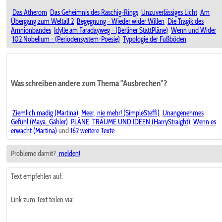
Das Atherom
Das Geheimnis des Raschig-Rings
Unzuverlässiges Licht
Am
Übergang zum Weltall 2
Begegnung - Wieder wider Willen
Die Tragik des
Amnionbandes
Idylle am Faradayweg - (Berliner StattPläne)
Wenn und Wider
102 Nobelium - (Periodensystem-Poesie)
Typologie der Fußböden
Was schreiben andere zum Thema "Ausbrechen"?
Ziemlich madig (Martina)
Meer, nie mehr! (SimpleSteffi)
Unangenehmes
Gefühl (Maya_Gähler)
PLÄNE, TRÄUME UND IDEEN (HarryStraight)
Wenn es
erwacht (Martina)
und
162 weitere Texte
.
Probleme damit?
melden!
Text empfehlen auf:
Link zum Text teilen via: