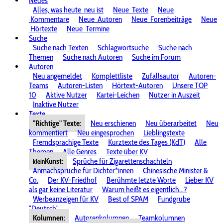
Neues
Alles, was heute
neu ist
Neue
Texte
Neue
Kommentare
Neue
Autoren
Neue
Forenbeiträge
Neue
Hörtexte
Neue
Termine
Suche
Suche nach Texten
Schlagwortsuche
Suche nach
Themen
Suche nach Autoren
Suche im Forum
Autoren
Neu angemeldet
Komplettliste
Zufallsautor
Autoren-
Teams
Autoren-Listen
Hörtext-Autoren
Unsere TOP
10
Aktive Nutzer
Kartei-Leichen
Nutzer in Auszeit
Inaktive Nutzer
Texte
"Richtige" Texte:
Neu erschienen
Neu überarbeitet
Neu
kommentiert
Neu eingesprochen
Lieblingstexte
Fremdsprachige Texte
Kurztexte des Tages (KdT)
Alle
Themen
Alle Genres
Texte über KV
Kunst:
Sprüche für Zigarettenschachteln
klein
Anmachsprüche für Dichter*innen
Chinesische Minister &
Co.
Der KV-Friedhof
Berühmte letzte Worte
Lieber KV
als gar keine Literatur
Warum heißt es eigentlich...?
Werbeanzeigen für KV
Best of SPAM
Fundgrube
"Deutsch"
Kolumnen:
Autorenkolumnen
Teamkolumnen