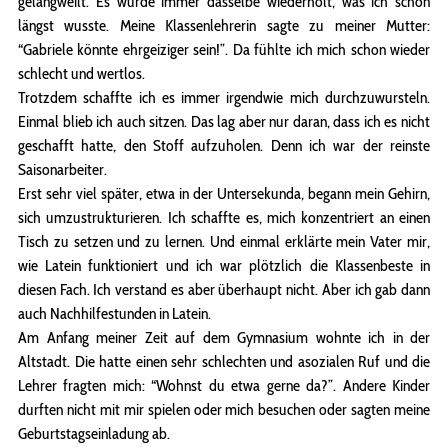
gelangweilt. Es wurde immer dasselbe wiederholt, was ich schon
längst wusste. Meine Klassenlehrerin sagte zu meiner Mutter:
“Gabriele könnte ehrgeiziger sein!”. Da fühlte ich mich schon wieder
schlecht und wertlos.
Trotzdem schaffte ich es immer irgendwie mich durchzuwursteln.
Einmal blieb ich auch sitzen. Das lag aber nur daran, dass ich es nicht
geschafft hatte, den Stoff aufzuholen. Denn ich war der reinste
Saisonarbeiter.
Erst sehr viel später, etwa in der Untersekunda, begann mein Gehirn,
sich umzustrukturieren. Ich schaffte es, mich konzentriert an einen
Tisch zu setzen und zu lernen. Und einmal erklärte mein Vater mir,
wie Latein funktioniert und ich war plötzlich die Klassenbeste in
diesen Fach. Ich verstand es aber überhaupt nicht. Aber ich gab dann
auch Nachhilfestunden in Latein.
Am Anfang meiner Zeit auf dem Gymnasium wohnte ich in der
Altstadt. Die hatte einen sehr schlechten und asozialen Ruf und die
Lehrer fragten mich: “Wohnst du etwa gerne da?”. Andere Kinder
durften nicht mit mir spielen oder mich besuchen oder sagten meine
Geburtstagseinladung ab.