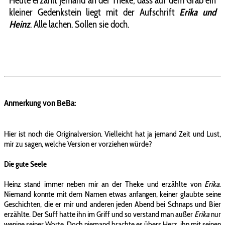
Heute erzählt jemand an der Theke, dass auf dem Grab ein
kleiner Gedenkstein liegt mit der Aufschrift
Erika und
Heinz
. Alle lachen. Sollen sie doch.
Anmerkung von BeBa:
Hier ist noch die Originalversion. Vielleicht hat ja jemand Zeit und Lust,
mir zu sagen, welche Version er vorziehen würde?
Die gute Seele
Heinz stand immer neben mir an der Theke und erzählte von
Erika
.
Niemand konnte mit dem Namen etwas anfangen, keiner glaubte seine
Geschichten, die er mir und anderen jeden Abend bei Schnaps und Bier
erzählte. Der Suff hatte ihn im Griff und so verstand man außer
Erika
nur
wenige seiner Worte. Doch niemand brachte es übers Herz, ihn mit seinen