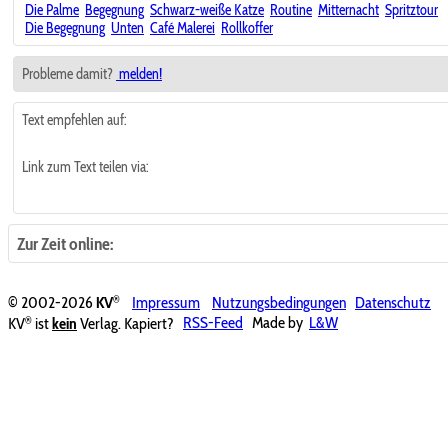
Die Palme
Begegnung
Schwarz-weiße Katze
Routine
Mitternacht
Spritztour
Die Begegnung
Unten
Café Malerei
Rollkoffer
Probleme damit?
melden!
Text empfehlen auf:
Link zum Text teilen via:
Zur Zeit online:
®
© 2002-2026
KV
Impressum
Nutzungsbedingungen
Datenschutz
®
KV
ist
kein
Verlag. Kapiert?
RSS-Feed
Made by
L&W