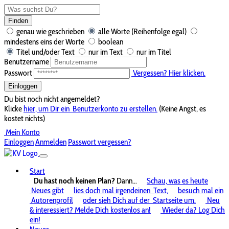
Finden
genau wie geschrieben
alle Worte (Reihenfolge egal)
mindestens eins der Worte
boolean
Titel und/oder Text
nur im Text
nur im Titel
Benutzername
Passwort
Vergessen? Hier klicken.
Einloggen
Du bist noch nicht angemeldet?
Klicke
hier, um Dir ein
Benutzerkonto zu erstellen.
(Keine Angst, es
kostet nichts)
Mein Konto
Einloggen
Anmelden
Passwort vergessen?
Start
Du hast noch keinen Plan?
Dann...
Schau, was es heute
Neues gibt
lies doch mal irgendeinen
Text,
besuch mal ein
Autorenprofil
oder sieh Dich auf der
Startseite um.
Neu
& interessiert? Melde Dich kostenlos an!
Wieder da? Log Dich
ein!