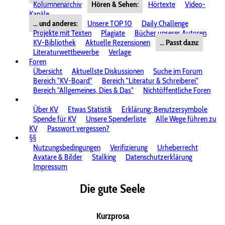
Kolumnenarchiv
Hören & Sehen:
Hörtexte
Video-
Kanäle
... und anderes:
Unsere TOP 10
Daily Challenge
Projekte mit Texten
Plagiate
Bücher unserer Autoren
KV-Bibliothek
Aktuelle Rezensionen
... Passt dazu:
Literaturwettbewerbe
Verlage
Foren
Übersicht
Aktuellste Diskussionen
Suche im Forum
Bereich "KV-Board"
Bereich "Literatur & Schreiberei"
Bereich "Allgemeines, Dies & Das"
Nichtöffentliche Foren
Über KV
Etwas Statistik
Erklärung: Benutzersymbole
Spende für KV
Unsere Spenderliste
Alle Wege führen zu
KV
Passwort vergessen?
§§
Nutzungsbedingungen
Verifizierung
Urheberrecht
Avatare & Bilder
Stalking
Datenschutzerklärung
Impressum
Die gute Seele
Kurzprosa