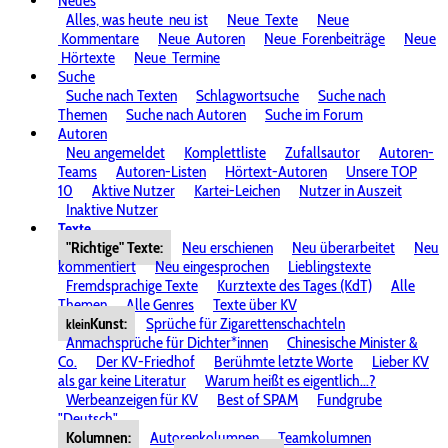
Neues
Alles, was heute
neu ist
Neue
Texte
Neue
Kommentare
Neue
Autoren
Neue
Forenbeiträge
Neue
Hörtexte
Neue
Termine
Suche
Suche nach Texten
Schlagwortsuche
Suche nach
Themen
Suche nach Autoren
Suche im Forum
Autoren
Neu angemeldet
Komplettliste
Zufallsautor
Autoren-
Teams
Autoren-Listen
Hörtext-Autoren
Unsere TOP
10
Aktive Nutzer
Kartei-Leichen
Nutzer in Auszeit
Inaktive Nutzer
Texte
"Richtige" Texte:
Neu erschienen
Neu überarbeitet
Neu
kommentiert
Neu eingesprochen
Lieblingstexte
Fremdsprachige Texte
Kurztexte des Tages (KdT)
Alle
Themen
Alle Genres
Texte über KV
Kunst:
Sprüche für Zigarettenschachteln
klein
Anmachsprüche für Dichter*innen
Chinesische Minister &
Co.
Der KV-Friedhof
Berühmte letzte Worte
Lieber KV
als gar keine Literatur
Warum heißt es eigentlich...?
Werbeanzeigen für KV
Best of SPAM
Fundgrube
"Deutsch"
Kolumnen:
Autorenkolumnen
Teamkolumnen