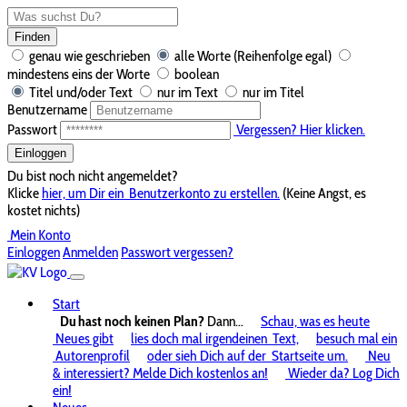
Finden
genau wie geschrieben
alle Worte (Reihenfolge egal)
mindestens eins der Worte
boolean
Titel und/oder Text
nur im Text
nur im Titel
Benutzername
Passwort
Vergessen? Hier klicken.
Einloggen
Du bist noch nicht angemeldet?
Klicke
hier, um Dir ein
Benutzerkonto zu erstellen.
(Keine Angst, es
kostet nichts)
Mein Konto
Einloggen
Anmelden
Passwort vergessen?
Start
Du hast noch keinen Plan?
Dann...
Schau, was es heute
Neues gibt
lies doch mal irgendeinen
Text,
besuch mal ein
Autorenprofil
oder sieh Dich auf der
Startseite um.
Neu
& interessiert? Melde Dich kostenlos an!
Wieder da? Log Dich
ein!