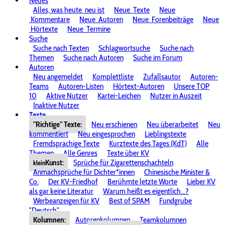
Neues
Alles, was heute
neu ist
Neue
Texte
Neue
Kommentare
Neue
Autoren
Neue
Forenbeiträge
Neue
Hörtexte
Neue
Termine
Suche
Suche nach Texten
Schlagwortsuche
Suche nach
Themen
Suche nach Autoren
Suche im Forum
Autoren
Neu angemeldet
Komplettliste
Zufallsautor
Autoren-
Teams
Autoren-Listen
Hörtext-Autoren
Unsere TOP
10
Aktive Nutzer
Kartei-Leichen
Nutzer in Auszeit
Inaktive Nutzer
Texte
"Richtige" Texte:
Neu erschienen
Neu überarbeitet
Neu
kommentiert
Neu eingesprochen
Lieblingstexte
Fremdsprachige Texte
Kurztexte des Tages (KdT)
Alle
Themen
Alle Genres
Texte über KV
Kunst:
Sprüche für Zigarettenschachteln
klein
Anmachsprüche für Dichter*innen
Chinesische Minister &
Co.
Der KV-Friedhof
Berühmte letzte Worte
Lieber KV
als gar keine Literatur
Warum heißt es eigentlich...?
Werbeanzeigen für KV
Best of SPAM
Fundgrube
"Deutsch"
Kolumnen:
Autorenkolumnen
Teamkolumnen