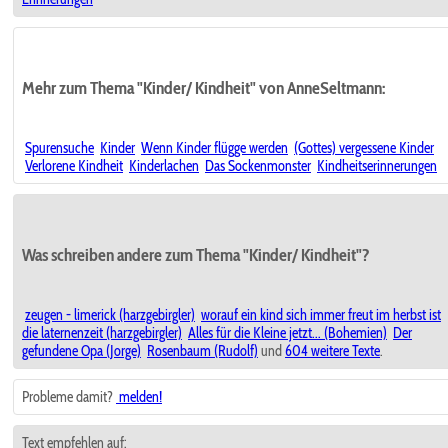
Mehr zum Thema "Kinder/ Kindheit" von AnneSeltmann:
Spurensuche
Kinder
Wenn Kinder flügge werden
(Gottes) vergessene Kinder
Verlorene Kindheit
Kinderlachen
Das Sockenmonster
Kindheitserinnerungen
Was schreiben andere zum Thema "Kinder/ Kindheit"?
zeugen - limerick (harzgebirgler)
worauf ein kind sich immer freut im herbst ist
die laternenzeit (harzgebirgler)
Alles für die Kleine jetzt... (Bohemien)
Der
gefundene Opa (Jorge)
Rosenbaum (Rudolf)
und
604 weitere Texte
.
Probleme damit?
melden!
Text empfehlen auf: