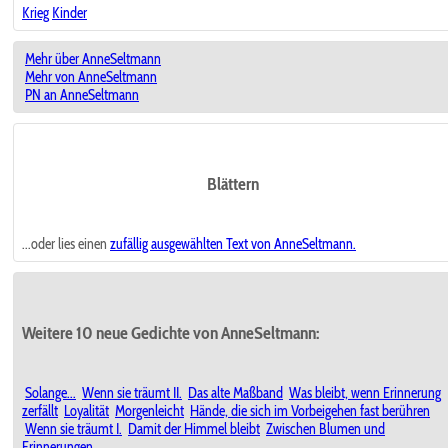
Krieg
Kinder
Mehr über AnneSeltmann
Mehr von AnneSeltmann
PN an AnneSeltmann
Blättern
...oder lies einen
zufällig ausgewählten
Text von AnneSeltmann.
Weitere 10 neue Gedichte von AnneSeltmann:
Solange...
Wenn sie träumt II.
Das alte Maßband
Was bleibt, wenn Erinnerung
zerfällt
Loyalität
Morgenleicht
Hände, die sich im Vorbeigehen fast berühren
Wenn sie träumt I.
Damit der Himmel bleibt
Zwischen Blumen und
Erinnerungen