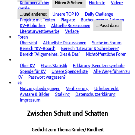
Kolumnenarchiv
Hören & Sehen:
Hörtexte
Video-
Kanäle
... und anderes:
Unsere TOP 10
Daily Challenge
Projekte mit Texten
Plagiate
Bücher unserer Autoren
KV-Bibliothek
Aktuelle Rezensionen
... Passt dazu:
Literaturwettbewerbe
Verlage
Foren
Übersicht
Aktuellste Diskussionen
Suche im Forum
Bereich "KV-Board"
Bereich "Literatur & Schreiberei"
Bereich "Allgemeines, Dies & Das"
Nichtöffentliche Foren
Über KV
Etwas Statistik
Erklärung: Benutzersymbole
Spende für KV
Unsere Spenderliste
Alle Wege führen zu
KV
Passwort vergessen?
§§
Nutzungsbedingungen
Verifizierung
Urheberrecht
Avatare & Bilder
Stalking
Datenschutzerklärung
Impressum
Zwischen Schutt und Schatten
Gedicht zum Thema Kinder/ Kindheit