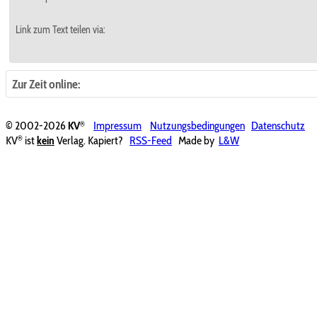
Link zum Text teilen via:
Zur Zeit online:
®
© 2002-2026
KV
Impressum
Nutzungsbedingungen
Datenschutz
®
KV
ist
kein
Verlag. Kapiert?
RSS-Feed
Made by
L&W