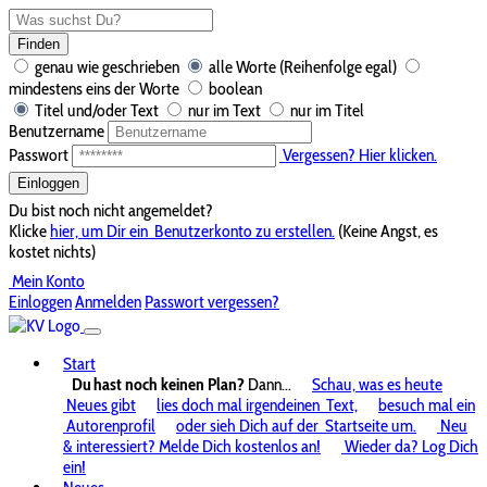
Finden
genau wie geschrieben
alle Worte (Reihenfolge egal)
mindestens eins der Worte
boolean
Titel und/oder Text
nur im Text
nur im Titel
Benutzername
Passwort
Vergessen? Hier klicken.
Einloggen
Du bist noch nicht angemeldet?
Klicke
hier, um Dir ein
Benutzerkonto zu erstellen.
(Keine Angst, es
kostet nichts)
Mein Konto
Einloggen
Anmelden
Passwort vergessen?
Start
Du hast noch keinen Plan?
Dann...
Schau, was es heute
Neues gibt
lies doch mal irgendeinen
Text,
besuch mal ein
Autorenprofil
oder sieh Dich auf der
Startseite um.
Neu
& interessiert? Melde Dich kostenlos an!
Wieder da? Log Dich
ein!