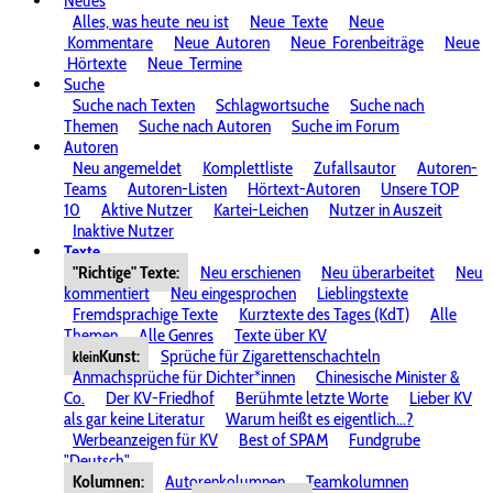
Neues
Alles, was heute
neu ist
Neue
Texte
Neue
Kommentare
Neue
Autoren
Neue
Forenbeiträge
Neue
Hörtexte
Neue
Termine
Suche
Suche nach Texten
Schlagwortsuche
Suche nach
Themen
Suche nach Autoren
Suche im Forum
Autoren
Neu angemeldet
Komplettliste
Zufallsautor
Autoren-
Teams
Autoren-Listen
Hörtext-Autoren
Unsere TOP
10
Aktive Nutzer
Kartei-Leichen
Nutzer in Auszeit
Inaktive Nutzer
Texte
"Richtige" Texte:
Neu erschienen
Neu überarbeitet
Neu
kommentiert
Neu eingesprochen
Lieblingstexte
Fremdsprachige Texte
Kurztexte des Tages (KdT)
Alle
Themen
Alle Genres
Texte über KV
Kunst:
Sprüche für Zigarettenschachteln
klein
Anmachsprüche für Dichter*innen
Chinesische Minister &
Co.
Der KV-Friedhof
Berühmte letzte Worte
Lieber KV
als gar keine Literatur
Warum heißt es eigentlich...?
Werbeanzeigen für KV
Best of SPAM
Fundgrube
"Deutsch"
Kolumnen:
Autorenkolumnen
Teamkolumnen