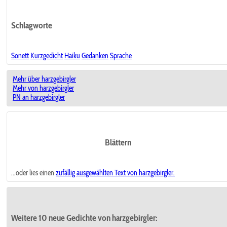
Schlagworte
Sonett
Kurzgedicht
Haiku
Gedanken
Sprache
Mehr über harzgebirgler
Mehr von harzgebirgler
PN an harzgebirgler
Blättern
...oder lies einen
zufällig ausgewählten
Text von harzgebirgler.
Weitere 10 neue Gedichte von harzgebirgler: