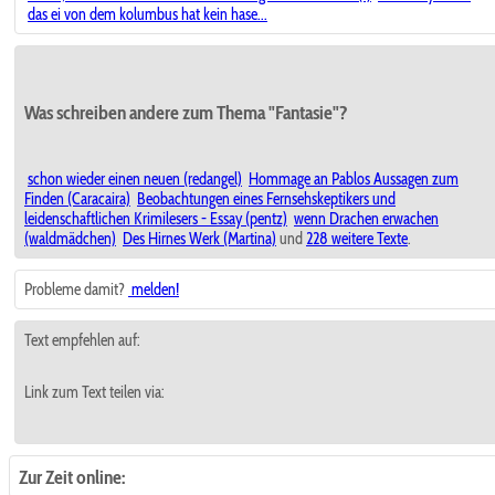
das ei von dem kolumbus hat kein hase...
Was schreiben andere zum Thema "Fantasie"?
schon wieder einen neuen (redangel)
Hommage an Pablos Aussagen zum
Finden (Caracaira)
Beobachtungen eines Fernsehskeptikers und
leidenschaftlichen Krimilesers - Essay (pentz)
wenn Drachen erwachen
(waldmädchen)
Des Hirnes Werk (Martina)
und
228 weitere Texte
.
Probleme damit?
melden!
Text empfehlen auf:
Link zum Text teilen via:
Zur Zeit online: