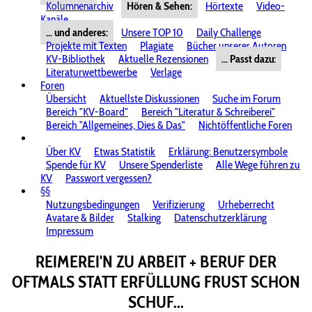
Kolumnenarchiv
Hören & Sehen:
Hörtexte
Video-
Kanäle
... und anderes:
Unsere TOP 10
Daily Challenge
Projekte mit Texten
Plagiate
Bücher unserer Autoren
KV-Bibliothek
Aktuelle Rezensionen
... Passt dazu:
Literaturwettbewerbe
Verlage
Foren
Übersicht
Aktuellste Diskussionen
Suche im Forum
Bereich "KV-Board"
Bereich "Literatur & Schreiberei"
Bereich "Allgemeines, Dies & Das"
Nichtöffentliche Foren
Über KV
Etwas Statistik
Erklärung: Benutzersymbole
Spende für KV
Unsere Spenderliste
Alle Wege führen zu
KV
Passwort vergessen?
§§
Nutzungsbedingungen
Verifizierung
Urheberrecht
Avatare & Bilder
Stalking
Datenschutzerklärung
Impressum
REIMEREI'N ZU ARBEIT + BERUF DER
OFTMALS STATT ERFÜLLUNG FRUST SCHON
SCHUF...