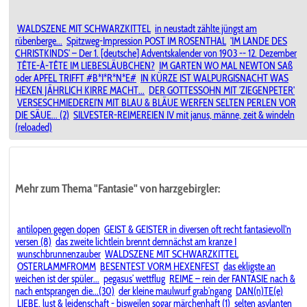
WALDSZENE MIT SCHWARZKITTEL
in neustadt zählte jüngst am
rübenberge...
Spitzweg-Impression POST IM ROSENTHAL
'IM LANDE DES
CHRISTKINDS' – Der 1. [deutsche] Adventskalender von 1903 -- 12. Dezember
TÊTE-À-TÊTE IM LIEBESLÄUBCHEN?
IM GARTEN WO MAL NEWTON SAß
oder APFEL TRIFFT #B*I*R*N*E#
IN KÜRZE IST WALPURGISNACHT WAS
HEXEN JÄHRLICH KIRRE MACHT...
DER GOTTESSOHN MIT 'ZIEGENPETER'
VERSESCHMIEDEREI'N MIT BLAU & BLÄUE WERFEN SELTEN PERLEN VOR
DIE SÄUE... (2)
SILVESTER-REIMEREIEN IV mit janus, männe, zeit & windeln
(reloaded)
Mehr zum Thema "Fantasie" von harzgebirgler:
antilopen gegen dopen
GEIST & GEISTER in diversen oft recht fantasievoll'n
versen (8)
das zweite lichtlein brennt demnächst am kranze I
wunschbrunnenzauber
WALDSZENE MIT SCHWARZKITTEL
OSTERLAMMFROMM
BESENTEST VORM HEXENFEST
das ekligste an
weichen ist der spüler...
pegasus’ wettflug
REIME – rein der FANTASIE nach &
nach entsprangen die...(30)
der kleine maulwurf grab’ngang
DAN(n)TE(e)
LIEBE, lust & leidenschaft - bisweilen sogar märchenhaft (1)
selten asylanten