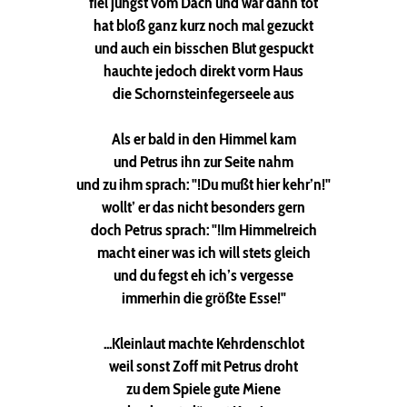
fiel jüngst vom Dach und war dann tot
hat bloß ganz kurz noch mal gezuckt
und auch ein bisschen Blut gespuckt
hauchte jedoch direkt vorm Haus
die Schornsteinfegerseele aus
Als er bald in den Himmel kam
und Petrus ihn zur Seite nahm
und zu ihm sprach: "!Du mußt hier kehr’n!"
wollt’ er das nicht besonders gern
doch Petrus sprach: "!Im Himmelreich
macht einer was ich will stets gleich
und du fegst eh ich’s vergesse
immerhin die größte Esse!"
...Kleinlaut machte Kehrdenschlot
weil sonst Zoff mit Petrus droht
zu dem Spiele gute Miene