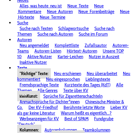
Neues
Alles, was heute
neu ist
Neue
Texte
Neue
Kommentare
Neue
Autoren
Neue
Forenbeiträge
Neue
Hörtexte
Neue
Termine
Suche
Suche nach Texten
Schlagwortsuche
Suche nach
Themen
Suche nach Autoren
Suche im Forum
Autoren
Neu angemeldet
Komplettliste
Zufallsautor
Autoren-
Teams
Autoren-Listen
Hörtext-Autoren
Unsere TOP
10
Aktive Nutzer
Kartei-Leichen
Nutzer in Auszeit
Inaktive Nutzer
Texte
"Richtige" Texte:
Neu erschienen
Neu überarbeitet
Neu
kommentiert
Neu eingesprochen
Lieblingstexte
Fremdsprachige Texte
Kurztexte des Tages (KdT)
Alle
Themen
Alle Genres
Texte über KV
Kunst:
Sprüche für Zigarettenschachteln
klein
Anmachsprüche für Dichter*innen
Chinesische Minister &
Co.
Der KV-Friedhof
Berühmte letzte Worte
Lieber KV
als gar keine Literatur
Warum heißt es eigentlich...?
Werbeanzeigen für KV
Best of SPAM
Fundgrube
"Deutsch"
Kolumnen:
Autorenkolumnen
Teamkolumnen