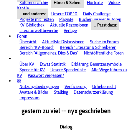
Kolumnenarchiv
Hören & Sehen:
Hörtexte
Video-
Kanäle
... und anderes:
Unsere TOP 10
Daily Challenge
Projekte mit Texten
Plagiate
Bücher unserer Autoren
KV-Bibliothek
Aktuelle Rezensionen
... Passt dazu:
Literaturwettbewerbe
Verlage
Foren
Übersicht
Aktuellste Diskussionen
Suche im Forum
Bereich "KV-Board"
Bereich "Literatur & Schreiberei"
Bereich "Allgemeines, Dies & Das"
Nichtöffentliche Foren
Über KV
Etwas Statistik
Erklärung: Benutzersymbole
Spende für KV
Unsere Spenderliste
Alle Wege führen zu
KV
Passwort vergessen?
§§
Nutzungsbedingungen
Verifizierung
Urheberrecht
Avatare & Bilder
Stalking
Datenschutzerklärung
Impressum
gestern zu viel -- nyx geschrieben
Dialog