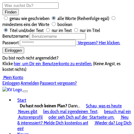
Finden
genau wie geschrieben
alle Worte (Reihenfolge egal)
mindestens eins der Worte
boolean
Titel und/oder Text
nur im Text
nur im Titel
Benutzername
Passwort
Vergessen? Hier klicken.
Einloggen
Du bist noch nicht angemeldet?
Klicke
hier, um Dir ein
Benutzerkonto zu erstellen.
(Keine Angst, es
kostet nichts)
Mein Konto
Einloggen
Anmelden
Passwort vergessen?
Start
Du hast noch keinen Plan?
Dann...
Schau, was es heute
Neues gibt
lies doch mal irgendeinen
Text,
besuch mal ein
Autorenprofil
oder sieh Dich auf der
Startseite um.
Neu
& interessiert? Melde Dich kostenlos an!
Wieder da? Log Dich
ein!