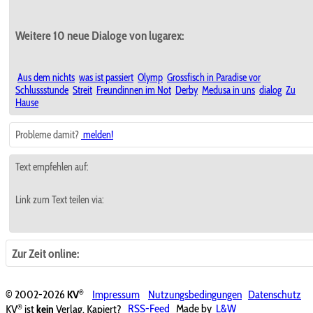
Weitere 10 neue Dialoge von lugarex:
Aus dem nichts
was ist passiert
Olymp
Grossfisch in Paradise vor
Schlussstunde
Streit
Freundinnen im Not
Derby
Medusa in uns
dialog
Zu
Hause
Probleme damit?
melden!
Text empfehlen auf:
Link zum Text teilen via:
Zur Zeit online:
®
© 2002-2026
KV
Impressum
Nutzungsbedingungen
Datenschutz
®
KV
ist
kein
Verlag. Kapiert?
RSS-Feed
Made by
L&W