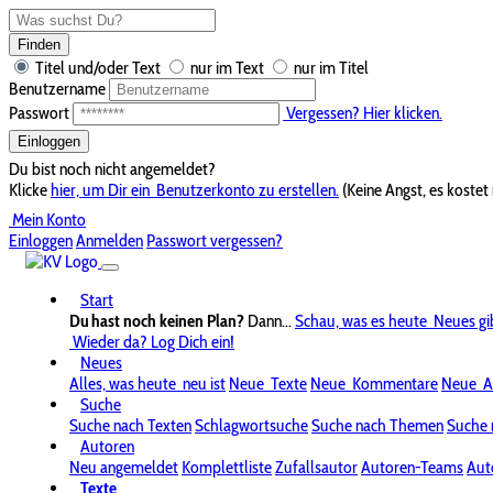
Finden
Titel und/oder Text
nur im Text
nur im Titel
Benutzername
Passwort
Vergessen? Hier klicken.
Einloggen
Du bist noch nicht angemeldet?
Klicke
hier, um Dir ein
Benutzerkonto zu erstellen.
(Keine Angst, es kostet 
Mein Konto
Einloggen
Anmelden
Passwort vergessen?
Start
Du hast noch keinen Plan?
Dann...
Schau, was es heute
Neues gi
Wieder da? Log Dich ein!
Neues
Alles, was heute
neu ist
Neue
Texte
Neue
Kommentare
Neue
A
Suche
Suche nach Texten
Schlagwortsuche
Suche nach Themen
Suche 
Autoren
Neu angemeldet
Komplettliste
Zufallsautor
Autoren-Teams
Aut
Texte