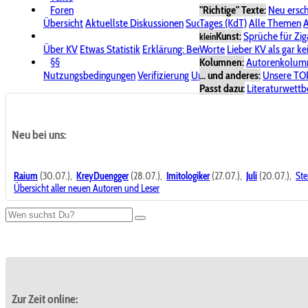
Foren
"Richtige" Texte:
Neu ersc
Übersicht
Aktuellste Diskussionen
Suche im Forum
Tages (KdT)
Alle Themen
Bereich "KV
A
Kunst:
Sprüche für Zig
klein
Über KV
Etwas Statistik
Erklärung: Benutzersymbole
Worte
Lieber KV als gar ke
Spende für
§§
Kolumnen:
Autorenkolum
Nutzungsbedingungen
Verifizierung
Urheberrecht
... und anderes:
Avatare & Bild
Unsere TO
Passt dazu:
Literaturwett
Neu bei uns:
Raium
(30.07.),
KreyDuengger
(28.07.),
Imitologiker
(27.07.),
Juli
(20.07.),
Ste
Übersicht aller neuen Autoren und Leser
Zur Zeit online: