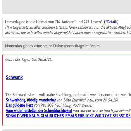
keinverlag.de ist die Heimat von 714
Autoren* und 247
Lesern*.
(*Details)
(*Im Gegensatz zu allen anderen Literaturforen zählen wir nur die aktiven Mitglie
abziehen, die sich selbst wieder abgemeldet haben oder rausgeworfen wurden, k
Momentan gibt es keine neuen Diskussionsbeiträge im Forum.
Genre des Tages, 08.08.2026:
Schwank
:
"Der Schwank ist eine volksnahe Erzählung, in der sich zwei Personen über zum Teil t
Schwerhörig, tüdelig, wunderbar
von Saira
(ziemlich neu, vom 24.04.26)
Das güldene Herz
von Paul207
(recht lang: 4524 Worte)
Vom widerherstellen der Schreibtüchtigkeit
von mannemvorne
(noch gar keine 
SOBALD WER KAUM GLAUBLICHES JEMALS ERBLICKT WIRD OFT SELBST DE