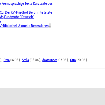
e
Fremdsprachige Texte
Kurztexte des
Nichtöffentliche Foren
 Co.
Der KV-Friedhof
Berühmte letzte
PAM
Fundgrube "Deutsch"
e
V-Bibliothek
Aktuelle Rezensionen
...
.),
Drita
(16.06.),
Stella
(06.06.),
downunder
(02.06.),
Otto
(20.05.)...