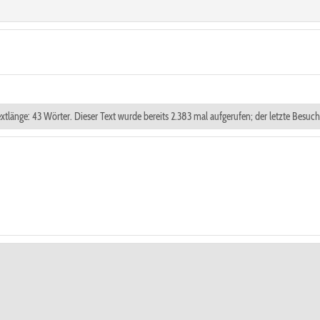
extlänge: 43 Wörter. Dieser Text wurde bereits 2.383 mal aufgerufen; der letzte Besuc