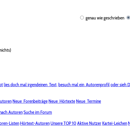
genau wie geschrieben
nichts)
bt
lies doch mal irgendeinen
Text,
besuch mal ein
Autorenprofil
oder sieh D
utoren
Neue
Forenbeiträge
Neue
Hörtexte
Neue
Termine
nach Autoren
Suche im Forum
oren-Listen
Hörtext-Autoren
Unsere TOP 10
Aktive Nutzer
Kartei-Leichen
N