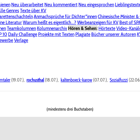
hienen
Neu überarbeitet
Neu kommentiert
Neu eingesprochen
Lieblingstext
-Board"
lle Genres
Bereich "Literatur & Schreiberei"
Texte über KV
Bereich "Allgemeines, Dies & Das"
arettenschachteln
Anmachsprüche für Dichter*innen
Chinesische Minister &
ine Literatur
 KV
Unsere Spenderliste
Warum heißt es eigentlich...?
Alle Wege führen zu KV
Werbeanzeigen für KV
Passwort vergessen?
Best of S
nen
Teamkolumnen
Kolumnenarchiv
Hören & Sehen:
Hörtexte
Video-Kanäl
er
P 10
Stalking
Daily Challenge
Datenschutzerklärung
Projekte mit Texten
Impressum
Plagiate
Bücher unserer Autoren
K
bewerbe
Verlage
rntaler
(19.07.),
rochusthal
(18.07.),
kaltenboeck-karow
(07.07.),
Sozialfuzzi
(22.06
(mindestens drei Buchstaben)