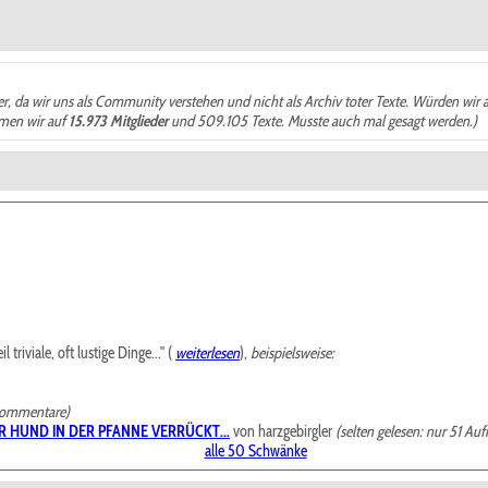
der, da wir uns als Community verstehen und nicht als Archiv toter Texte. Würden wir 
ämen wir auf
15.973 Mitglieder
und 509.105 Texte. Musste auch mal gesagt werden.)
riviale, oft lustige Dinge..." (
weiterlesen
),
beispielsweise:
Kommentare)
R HUND IN DER PFANNE VERRÜCKT...
von harzgebirgler
(selten gelesen: nur 51 Auf
alle 50 Schwänke