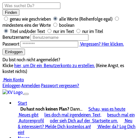
Finden
genau wie geschrieben
alle Worte (Reihenfolge egal)
mindestens eins der Worte
boolean
Titel und/oder Text
nur im Text
nur im Titel
Benutzername
Passwort
Vergessen? Hier klicken.
Einloggen
Du bist noch nicht angemeldet?
Klicke
hier, um Dir ein
Benutzerkonto zu erstellen.
(Keine Angst, es
kostet nichts)
Mein Konto
Einloggen
Anmelden
Passwort vergessen?
Start
Du hast noch keinen Plan?
Dann...
Schau, was es heute
Neues gibt
lies doch mal irgendeinen
Text,
besuch mal ein
Autorenprofil
oder sieh Dich auf der
Startseite um.
Neu
& interessiert? Melde Dich kostenlos an!
Wieder da? Log Dich
ein!