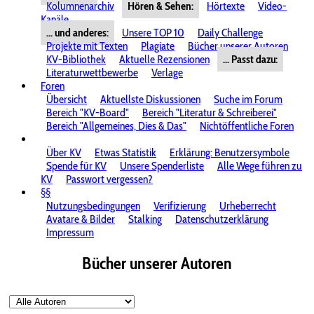
Kolumnenarchiv
Hören & Sehen:
Hörtexte
Video-
Kanäle
... und anderes:
Unsere TOP 10
Daily Challenge
Projekte mit Texten
Plagiate
Bücher unserer Autoren
KV-Bibliothek
Aktuelle Rezensionen
... Passt dazu:
Literaturwettbewerbe
Verlage
Foren
Übersicht
Aktuellste Diskussionen
Suche im Forum
Bereich "KV-Board"
Bereich "Literatur & Schreiberei"
Bereich "Allgemeines, Dies & Das"
Nichtöffentliche Foren
Über KV
Etwas Statistik
Erklärung: Benutzersymbole
Spende für KV
Unsere Spenderliste
Alle Wege führen zu
KV
Passwort vergessen?
§§
Nutzungsbedingungen
Verifizierung
Urheberrecht
Avatare & Bilder
Stalking
Datenschutzerklärung
Impressum
Bücher unserer Autoren