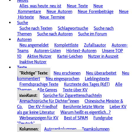
Neues
Alles, was heute
neu ist
Neue
Texte
Neue
Kommentare
Neue
Autoren
Neue
Forenbeiträge
Neue
Hörtexte
Neue
Termine
Suche
Suche nach Texten
Schlagwortsuche
Suche nach
Themen
Suche nach Autoren
Suche im Forum
Autoren
Neu angemeldet
Komplettliste
Zufallsautor
Autoren-
Teams
Autoren-Listen
Hörtext-Autoren
Unsere TOP
10
Aktive Nutzer
Kartei-Leichen
Nutzer in Auszeit
Inaktive Nutzer
Texte
"Richtige" Texte:
Neu erschienen
Neu überarbeitet
Neu
kommentiert
Neu eingesprochen
Lieblingstexte
Fremdsprachige Texte
Kurztexte des Tages (KdT)
Alle
Themen
Alle Genres
Texte über KV
Kunst:
Sprüche für Zigarettenschachteln
klein
Anmachsprüche für Dichter*innen
Chinesische Minister &
Co.
Der KV-Friedhof
Berühmte letzte Worte
Lieber KV
als gar keine Literatur
Warum heißt es eigentlich...?
Werbeanzeigen für KV
Best of SPAM
Fundgrube
"Deutsch"
Kolumnen:
Autorenkolumnen
Teamkolumnen