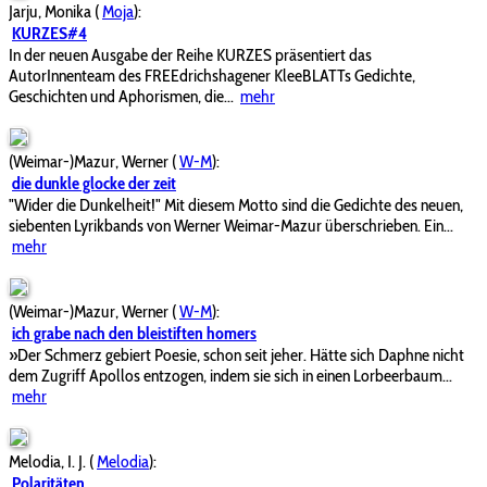
Jarju, Monika
(
Moja
):
KURZES#4
In der neuen Ausgabe der Reihe KURZES präsentiert das
AutorInnenteam des FREEdrichshagener KleeBLATTs Gedichte,
Geschichten und Aphorismen, die...
mehr
(Weimar-)Mazur, Werner
(
W-M
):
die dunkle glocke der zeit
"Wider die Dunkelheit!" Mit diesem Motto sind die Gedichte des neuen,
siebenten Lyrikbands von Werner Weimar-Mazur überschrieben. Ein...
mehr
(Weimar-)Mazur, Werner
(
W-M
):
ich grabe nach den bleistiften homers
»Der Schmerz gebiert Poesie, schon seit jeher. Hätte sich Daphne nicht
dem Zugriff Apollos entzogen, indem sie sich in einen Lorbeerbaum...
mehr
Melodia, I. J.
(
Melodia
):
Polaritäten