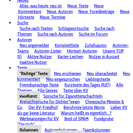
Neues
Alles, was heute
neu ist
Neue
Texte
Neue
Kommentare
Neue
Autoren
Neue
Forenbeiträge
Neue
Hörtexte
Neue
Termine
Suche
Suche nach Texten
Schlagwortsuche
Suche nach
Themen
Suche nach Autoren
Suche im Forum
Autoren
Neu angemeldet
Komplettliste
Zufallsautor
Autoren-
Teams
Autoren-Listen
Hörtext-Autoren
Unsere TOP
10
Aktive Nutzer
Kartei-Leichen
Nutzer in Auszeit
Inaktive Nutzer
Texte
"Richtige" Texte:
Neu erschienen
Neu überarbeitet
Neu
kommentiert
Neu eingesprochen
Lieblingstexte
Fremdsprachige Texte
Kurztexte des Tages (KdT)
Alle
Themen
Alle Genres
Texte über KV
Kunst:
Sprüche für Zigarettenschachteln
klein
Anmachsprüche für Dichter*innen
Chinesische Minister &
Co.
Der KV-Friedhof
Berühmte letzte Worte
Lieber KV
als gar keine Literatur
Warum heißt es eigentlich...?
Werbeanzeigen für KV
Best of SPAM
Fundgrube
"Deutsch"
Kolumnen:
Autorenkolumnen
Teamkolumnen