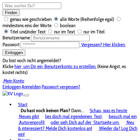
Finden
genau wie geschrieben
alle Worte (Reihenfolge egal)
mindestens eins der Worte
boolean
Titel und/oder Text
nur im Text
nur im Titel
Benutzername
Passwort
Vergessen? Hier klicken.
Einloggen
Du bist noch nicht angemeldet?
Klicke
hier, um Dir ein
Benutzerkonto zu erstellen.
(Keine Angst, es
kostet nichts)
Mein Konto
Einloggen
Anmelden
Passwort vergessen?
Start
Du hast noch keinen Plan?
Dann...
Schau, was es heute
Neues gibt
lies doch mal irgendeinen
Text,
besuch mal ein
Autorenprofil
oder sieh Dich auf der
Startseite um.
Neu
& interessiert? Melde Dich kostenlos an!
Wieder da? Log Dich
ein!