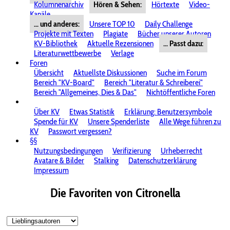
Kolumnenarchiv
Hören & Sehen:
Hörtexte
Video-
Kanäle
... und anderes:
Unsere TOP 10
Daily Challenge
Projekte mit Texten
Plagiate
Bücher unserer Autoren
KV-Bibliothek
Aktuelle Rezensionen
... Passt dazu:
Literaturwettbewerbe
Verlage
Foren
Übersicht
Aktuellste Diskussionen
Suche im Forum
Bereich "KV-Board"
Bereich "Literatur & Schreiberei"
Bereich "Allgemeines, Dies & Das"
Nichtöffentliche Foren
Über KV
Etwas Statistik
Erklärung: Benutzersymbole
Spende für KV
Unsere Spenderliste
Alle Wege führen zu
KV
Passwort vergessen?
§§
Nutzungsbedingungen
Verifizierung
Urheberrecht
Avatare & Bilder
Stalking
Datenschutzerklärung
Impressum
Die Favoriten von Citronella