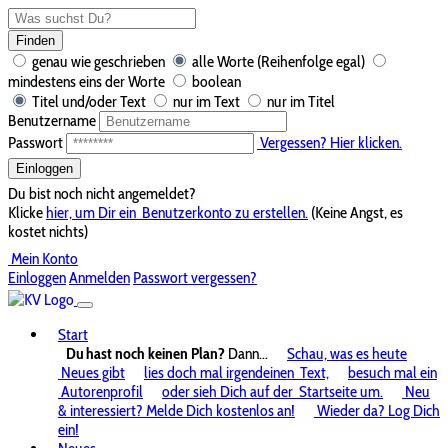
Finden
genau wie geschrieben
alle Worte (Reihenfolge egal)
mindestens eins der Worte
boolean
Titel und/oder Text
nur im Text
nur im Titel
Benutzername
Passwort
Vergessen? Hier klicken.
Einloggen
Du bist noch nicht angemeldet?
Klicke
hier, um Dir ein
Benutzerkonto zu erstellen.
(Keine Angst, es
kostet nichts)
Mein Konto
Einloggen
Anmelden
Passwort vergessen?
Start
Du hast noch keinen Plan?
Dann...
Schau, was es heute
Neues gibt
lies doch mal irgendeinen
Text,
besuch mal ein
Autorenprofil
oder sieh Dich auf der
Startseite um.
Neu
& interessiert? Melde Dich kostenlos an!
Wieder da? Log Dich
ein!