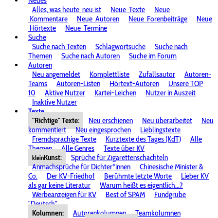
Neues
Alles, was heute
neu ist
Neue
Texte
Neue
Kommentare
Neue
Autoren
Neue
Forenbeiträge
Neue
Hörtexte
Neue
Termine
Suche
Suche nach Texten
Schlagwortsuche
Suche nach
Themen
Suche nach Autoren
Suche im Forum
Autoren
Neu angemeldet
Komplettliste
Zufallsautor
Autoren-
Teams
Autoren-Listen
Hörtext-Autoren
Unsere TOP
10
Aktive Nutzer
Kartei-Leichen
Nutzer in Auszeit
Inaktive Nutzer
Texte
"Richtige" Texte:
Neu erschienen
Neu überarbeitet
Neu
kommentiert
Neu eingesprochen
Lieblingstexte
Fremdsprachige Texte
Kurztexte des Tages (KdT)
Alle
Themen
Alle Genres
Texte über KV
Kunst:
Sprüche für Zigarettenschachteln
klein
Anmachsprüche für Dichter*innen
Chinesische Minister &
Co.
Der KV-Friedhof
Berühmte letzte Worte
Lieber KV
als gar keine Literatur
Warum heißt es eigentlich...?
Werbeanzeigen für KV
Best of SPAM
Fundgrube
"Deutsch"
Kolumnen:
Autorenkolumnen
Teamkolumnen