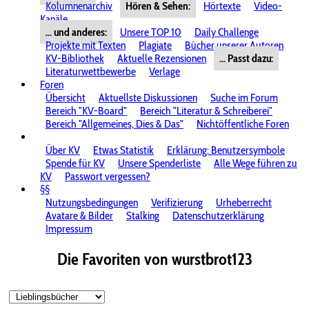
Kolumnenarchiv
Hören & Sehen:
Hörtexte
Video-
Kanäle
... und anderes:
Unsere TOP 10
Daily Challenge
Projekte mit Texten
Plagiate
Bücher unserer Autoren
KV-Bibliothek
Aktuelle Rezensionen
... Passt dazu:
Literaturwettbewerbe
Verlage
Foren
Übersicht
Aktuellste Diskussionen
Suche im Forum
Bereich "KV-Board"
Bereich "Literatur & Schreiberei"
Bereich "Allgemeines, Dies & Das"
Nichtöffentliche Foren
Über KV
Etwas Statistik
Erklärung: Benutzersymbole
Spende für KV
Unsere Spenderliste
Alle Wege führen zu
KV
Passwort vergessen?
§§
Nutzungsbedingungen
Verifizierung
Urheberrecht
Avatare & Bilder
Stalking
Datenschutzerklärung
Impressum
Die Favoriten von wurstbrot123