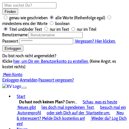
Finden
genau wie geschrieben
alle Worte (Reihenfolge egal)
mindestens eins der Worte
boolean
Titel und/oder Text
nur im Text
nur im Titel
Benutzername
Passwort
Vergessen? Hier klicken.
Einloggen
Du bist noch nicht angemeldet?
Klicke
hier, um Dir ein
Benutzerkonto zu erstellen.
(Keine Angst, es
kostet nichts)
Mein Konto
Einloggen
Anmelden
Passwort vergessen?
Start
Du hast noch keinen Plan?
Dann...
Schau, was es heute
Neues gibt
lies doch mal irgendeinen
Text,
besuch mal ein
Autorenprofil
oder sieh Dich auf der
Startseite um.
Neu
& interessiert? Melde Dich kostenlos an!
Wieder da? Log Dich
ein!