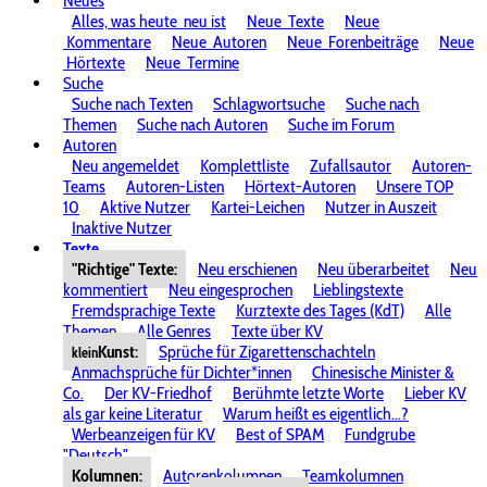
Neues
Alles, was heute
neu ist
Neue
Texte
Neue
Kommentare
Neue
Autoren
Neue
Forenbeiträge
Neue
Hörtexte
Neue
Termine
Suche
Suche nach Texten
Schlagwortsuche
Suche nach
Themen
Suche nach Autoren
Suche im Forum
Autoren
Neu angemeldet
Komplettliste
Zufallsautor
Autoren-
Teams
Autoren-Listen
Hörtext-Autoren
Unsere TOP
10
Aktive Nutzer
Kartei-Leichen
Nutzer in Auszeit
Inaktive Nutzer
Texte
"Richtige" Texte:
Neu erschienen
Neu überarbeitet
Neu
kommentiert
Neu eingesprochen
Lieblingstexte
Fremdsprachige Texte
Kurztexte des Tages (KdT)
Alle
Themen
Alle Genres
Texte über KV
Kunst:
Sprüche für Zigarettenschachteln
klein
Anmachsprüche für Dichter*innen
Chinesische Minister &
Co.
Der KV-Friedhof
Berühmte letzte Worte
Lieber KV
als gar keine Literatur
Warum heißt es eigentlich...?
Werbeanzeigen für KV
Best of SPAM
Fundgrube
"Deutsch"
Kolumnen:
Autorenkolumnen
Teamkolumnen