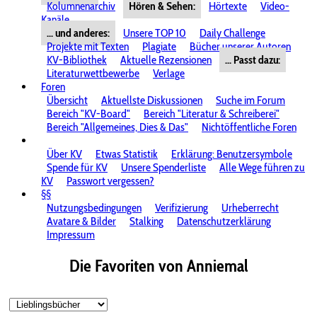
Kolumnenarchiv
Hören & Sehen:
Hörtexte
Video-
Kanäle
... und anderes:
Unsere TOP 10
Daily Challenge
Projekte mit Texten
Plagiate
Bücher unserer Autoren
KV-Bibliothek
Aktuelle Rezensionen
... Passt dazu:
Literaturwettbewerbe
Verlage
Foren
Übersicht
Aktuellste Diskussionen
Suche im Forum
Bereich "KV-Board"
Bereich "Literatur & Schreiberei"
Bereich "Allgemeines, Dies & Das"
Nichtöffentliche Foren
Über KV
Etwas Statistik
Erklärung: Benutzersymbole
Spende für KV
Unsere Spenderliste
Alle Wege führen zu
KV
Passwort vergessen?
§§
Nutzungsbedingungen
Verifizierung
Urheberrecht
Avatare & Bilder
Stalking
Datenschutzerklärung
Impressum
Die Favoriten von Anniemal