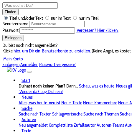
Finden
Titel und/oder Text
nur im Text
nur im Titel
Benutzername
Passwort
Vergessen? Hier klicken.
Einloggen
Du bist noch nicht angemeldet?
Klicke
hier, um Dir ein
Benutzerkonto zu erstellen.
(Keine Angst, es kostet 
Mein Konto
Einloggen
Anmelden
Passwort vergessen?
Start
Du hast noch keinen Plan?
Dann...
Schau, was es heute
Neues gi
Wieder da? Log Dich ein!
Neues
Alles, was heute
neu ist
Neue
Texte
Neue
Kommentare
Neue
A
Suche
Suche nach Texten
Schlagwortsuche
Suche nach Themen
Suche 
Autoren
Neu angemeldet
Komplettliste
Zufallsautor
Autoren-Teams
Aut
Texte