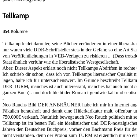
Tellkamp
854. Kolumne
Tellkamp leidet darunter, seine Bücher veränderten in einer liberal-
nur waren viele DDR-Schriftsteller stets in der Gefahr, so eine Art S
von Veröffentlichungen in VEB-Verlagen zu riskieren ... (Dass trotz
Staat ähnlich verfuhr wie die liberalistische Westgesellschaft.
Aber: Dieser Aspekt erklärt noch nicht Tellkamps Abdriften in rechte
Ich schrieb dir schon, dass ich von Tellkamps literarischer Qualität 
lagen, halte ich für untersuchenswert. Im Grunde beschreibt Tellka
DER TURM, manches ist auch interessant, manches hat auch nicht
n
ganzen Buch) - und doch bleibt der Roman irgendwie kalt und septisc
-
Neo Rauchs Bild DER ANBRÄUNER habe ich mir im Internet angesehen
Fäkalien herausholt und damit eine Hitlerkarikatur malt, offenbar 
750.000€ verkauft. Natürlich bewegt auch Neo Rauch politisch mit se
Tellkamp ist im besten Fall ein idealistischer und DDR-nostalgischer 
Jahren den Deutschen Buchpreis; vorher den Bachmann-Preis für den
nicht verstanden, denn der Prolog zum TURM ist eigentlich nur so ei