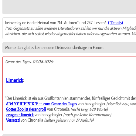
keinverlag.de ist die Heimat von 714
Autoren* und 247
Lesern*.
(*Details)
(*Im Gegensatz zu allen anderen Literaturforen zählen wir nur die aktiven Mitglie
abziehen, die sich selbst wieder abgemeldet haben oder rausgeworfen wurden, k
Momentan gibt es keine neuen Diskussionsbeiträge im Forum.
Genre des Tages, 07.08.2026:
Limerick
:
"Der Limerick ist ein aus Großbritannien stammendes, fünfzeiliges Gedicht mit de
A*M*O*R*E*S*K*E -- zum Genre des Tages
von harzgebirgler
(ziemlich neu, vo
Gottes Zoo ist riesengroß
von Citronella
(recht lang: 628 Worte)
zeugen - limerick
von harzgebirgler
(noch gar keine Kommentare)
Versetzt!
von Citronella
(selten gelesen: nur 27 Aufrufe)