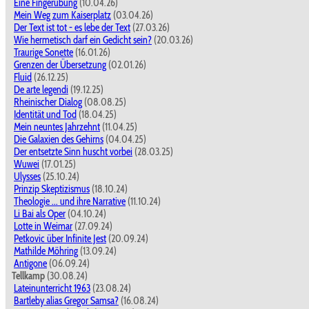
Eine Fingerübung
(10.04.26)
Mein Weg zum Kaiserplatz
(03.04.26)
Der Text ist tot - es lebe der Text
(27.03.26)
Wie hermetisch darf ein Gedicht sein?
(20.03.26)
Traurige Sonette
(16.01.26)
Grenzen der Übersetzung
(02.01.26)
Fluid
(26.12.25)
De arte legendi
(19.12.25)
Rheinischer Dialog
(08.08.25)
Identität und Tod
(18.04.25)
Mein neuntes Jahrzehnt
(11.04.25)
Die Galaxien des Gehirns
(04.04.25)
Der entsetzte Sinn huscht vorbei
(28.03.25)
Wuwei
(17.01.25)
Ulysses
(25.10.24)
Prinzip Skeptizismus
(18.10.24)
Theologie ... und ihre Narrative
(11.10.24)
Li Bai als Oper
(04.10.24)
Lotte in Weimar
(27.09.24)
Petkovic über Infinite Jest
(20.09.24)
Mathilde Möhring
(13.09.24)
Antigone
(06.09.24)
Tellkamp
(30.08.24)
Lateinunterricht 1963
(23.08.24)
Bartleby alias Gregor Samsa?
(16.08.24)