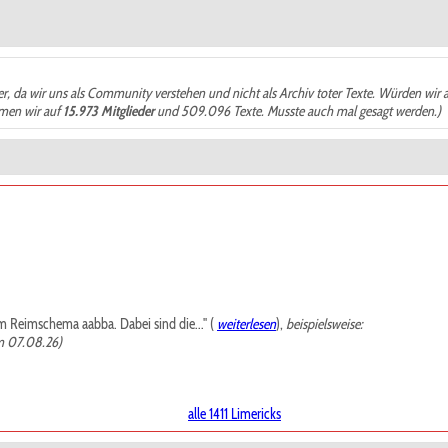
der, da wir uns als Community verstehen und nicht als Archiv toter Texte. Würden wir 
ämen wir auf
15.973 Mitglieder
und 509.096 Texte. Musste auch mal gesagt werden.)
m Reimschema aabba. Dabei sind die..." (
weiterlesen
),
beispielsweise:
m 07.08.26)
alle 1411 Limericks