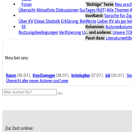
Foren
"Richtige" Texte:
Neu ersc
Übersicht
Aktuellste Diskussionen
Suche im Forum
Tages (KdT)
Alle Themen
Bereich "KV
A
Kunst:
Sprüche für Zig
klein
Über KV
Etwas Statistik
Erklärung: Benutzersymbole
Worte
Lieber KV als gar ke
Spende für
§§
Kolumnen:
Autorenkolum
Nutzungsbedingungen
Verifizierung
Urheberrecht
... und anderes:
Avatare & Bild
Unsere TO
Passt dazu:
Literaturwett
Neu bei uns:
Raium
(30.07.),
KreyDuengger
(28.07.),
Imitologiker
(27.07.),
Juli
(20.07.),
Ste
Übersicht aller neuen Autoren und Leser
Zur Zeit online: