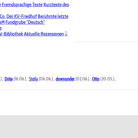
e
Fremdsprachige Texte
Kurztexte des
Nichtöffentliche Foren
 Co.
Der KV-Friedhof
Berühmte letzte
PAM
Fundgrube "Deutsch"
e
V-Bibliothek
Aktuelle Rezensionen
...
.),
Drita
(16.06.),
Stella
(06.06.),
downunder
(02.06.),
Otto
(20.05.)...