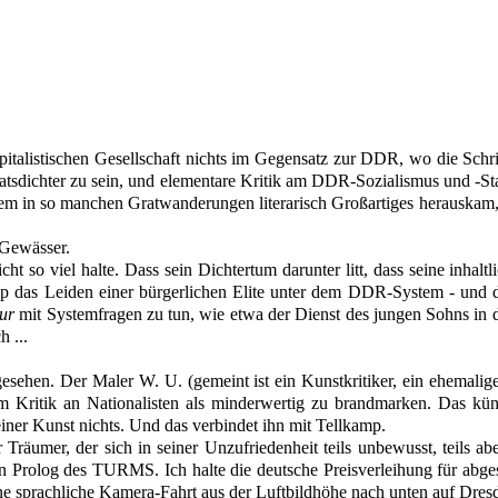
kapitalistischen Gesellschaft nichts im Gegensatz zur DDR, wo die Schr
taatsdichter zu sein, und elementare Kritik am DDR-Sozialismus und -St
dem in so manchen Gratwanderungen literarisch Großartiges herauskam, 
Gewässer
.
nicht
so
viel halte. Dass sein Dichtertum darunter litt, dass seine inh
mp das Leiden einer bürgerlichen Elite unter dem DDR-System - und d
ur
mit Systemfragen zu tun, wie etwa der Dienst des jungen Sohns in 
h ...
. Der Maler W. U. (gemeint ist ein Kunstkritiker, ein ehemaliger K
um Kritik an Nationalisten als minderwertig zu brandmarken. Das kün
iner Kunst nichts. Und das verbindet ihn mit Tellkamp.
Träumer, der sich in seiner Unzufriedenheit teils unbewusst, teils abe
 Prolog des TURMS. Ich halte die deutsche Preisverleihung für abge
ne sprachliche Kamera-Fahrt aus der Luftbildhöhe nach unten auf Dres