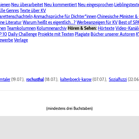
hienen
Neu überarbeitet
Neu kommentiert
Neu eingesprochen
Lieblingstext
-Board"
lle Genres
Bereich "Literatur & Schreiberei"
Texte über KV
Bereich "Allgemeines, Dies & Das"
arettenschachteln
Anmachsprüche für Dichter*innen
Chinesische Minister &
ine Literatur
 KV
Unsere Spenderliste
Warum heißt es eigentlich...?
Alle Wege führen zu KV
Werbeanzeigen für KV
Passwort vergessen?
Best of S
nen
Teamkolumnen
Kolumnenarchiv
Hören & Sehen:
Hörtexte
Video-Kanäl
er
P 10
Stalking
Daily Challenge
Datenschutzerklärung
Projekte mit Texten
Impressum
Plagiate
Bücher unserer Autoren
K
bewerbe
Verlage
rntaler
(19.07.),
rochusthal
(18.07.),
kaltenboeck-karow
(07.07.),
Sozialfuzzi
(22.06
(mindestens drei Buchstaben)