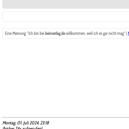
Eine Meinung: "Ich bin bei
keinverlag.de
willkommen, weil ich es gar nicht mag" (
Montag, 01. Juli 2024, 23:18
(bisher 74x aufgerufen)