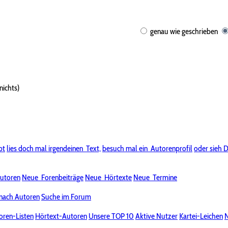
genau wie geschrieben
nichts)
bt
lies doch mal irgendeinen
Text,
besuch mal ein
Autorenprofil
oder sieh D
utoren
Neue
Forenbeiträge
Neue
Hörtexte
Neue
Termine
nach Autoren
Suche im Forum
oren-Listen
Hörtext-Autoren
Unsere TOP 10
Aktive Nutzer
Kartei-Leichen
N