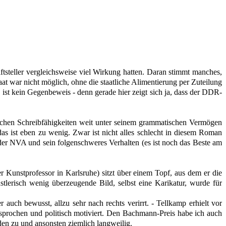
iftsteller vergleichsweise viel Wirkung hatten. Daran stimmt manches,
aat war nicht möglich, ohne die staatliche Alimentierung per Zuteilung
ist kein Gegenbeweis - denn gerade hier zeigt sich ja, dass der DDR-
altlichen Schreibfähigkeiten weit unter seinem grammatischen Vermögen
as ist eben zu wenig. Zwar ist nicht alles schlecht in diesem Roman
der NVA und sein folgenschweres Verhalten (es ist noch das Beste am
unstprofessor in Karlsruhe) sitzt über einem Topf, aus dem er die
stlerisch wenig überzeugende Bild, selbst eine Karikatur, wurde für
r auch bewusst, allzu sehr nach rechts verirrt. - Tellkamp erhielt vor
sprochen und politisch motiviert. Den Bachmann-Preis habe ich auch
den zu und ansonsten ziemlich langweilig.