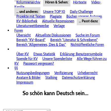
Kolumnenarchiv
Hören & Sehen:
Hörtexte
Video-
Kanäle
... und anderes:
Unsere TOP 10
Daily Challenge
Projekte mit Texten
Plagiate
Bücher unserer Autoren
KV-Bibliothek
Aktuelle Rezensionen
... Passt dazu:
Literaturwettbewerbe
Verlage
Foren
Übersicht
Aktuellste Diskussionen
Suche im Forum
Bereich "KV-Board"
Bereich "Literatur & Schreiberei"
Bereich "Allgemeines, Dies & Das"
Nichtöffentliche Foren
Über KV
Etwas Statistik
Erklärung: Benutzersymbole
Spende für KV
Unsere Spenderliste
Alle Wege führen zu
KV
Passwort vergessen?
§§
Nutzungsbedingungen
Verifizierung
Urheberrecht
Avatare & Bilder
Stalking
Datenschutzerklärung
Impressum
So schön kann Deutsch sein...