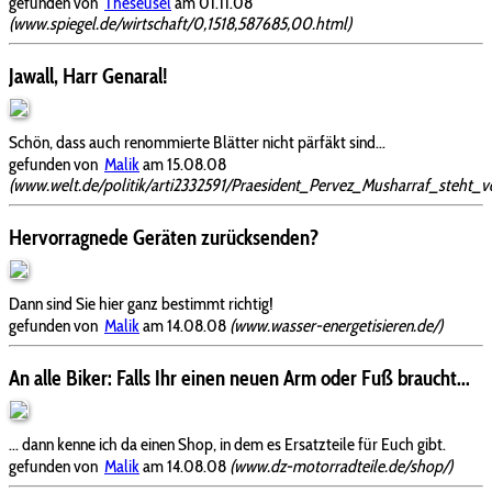
gefunden von
Theseusel
am 01.11.08
(www.spiegel.de/wirtschaft/0,1518,587685,00.html)
Jawall, Harr Genaral!
Schön, dass auch renommierte Blätter nicht pärfäkt sind...
gefunden von
Malik
am 15.08.08
(www.welt.de/politik/arti2332591/Praesident_Pervez_Musharraf_steht
Hervorragnede Geräten zurücksenden?
Dann sind Sie hier ganz bestimmt richtig!
gefunden von
Malik
am 14.08.08
(www.wasser-energetisieren.de/)
An alle Biker: Falls Ihr einen neuen Arm oder Fuß braucht...
... dann kenne ich da einen Shop, in dem es Ersatzteile für Euch gibt.
gefunden von
Malik
am 14.08.08
(www.dz-motorradteile.de/shop/)