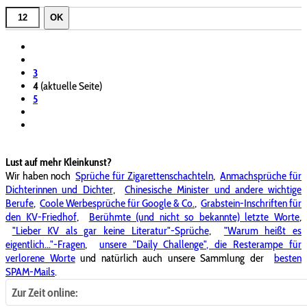
OK
3
4
(aktuelle Seite)
5
Lust auf mehr Kleinkunst?
Wir haben noch
Sprüche für Zigarettenschachteln
,
Anmachsprüche für
Dichterinnen und Dichter
,
Chinesische Minister und andere wichtige
Berufe
,
Coole Werbesprüche für Google & Co.
,
Grabstein-Inschriften für
den KV-Friedhof
,
Berühmte (und nicht so bekannte) letzte Worte
,
"Lieber KV als gar keine Literatur"-Sprüche
,
"Warum heißt es
eigentlich..."-Fragen
,
unsere "Daily Challenge", die Resterampe für
verlorene Worte
und natürlich auch unsere Sammlung der
besten
SPAM-Mails
.
Zur Zeit online: