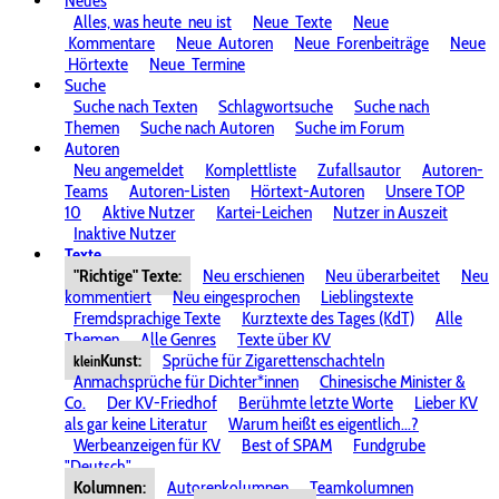
Neues
Alles, was heute
neu ist
Neue
Texte
Neue
Kommentare
Neue
Autoren
Neue
Forenbeiträge
Neue
Hörtexte
Neue
Termine
Suche
Suche nach Texten
Schlagwortsuche
Suche nach
Themen
Suche nach Autoren
Suche im Forum
Autoren
Neu angemeldet
Komplettliste
Zufallsautor
Autoren-
Teams
Autoren-Listen
Hörtext-Autoren
Unsere TOP
10
Aktive Nutzer
Kartei-Leichen
Nutzer in Auszeit
Inaktive Nutzer
Texte
"Richtige" Texte:
Neu erschienen
Neu überarbeitet
Neu
kommentiert
Neu eingesprochen
Lieblingstexte
Fremdsprachige Texte
Kurztexte des Tages (KdT)
Alle
Themen
Alle Genres
Texte über KV
Kunst:
Sprüche für Zigarettenschachteln
klein
Anmachsprüche für Dichter*innen
Chinesische Minister &
Co.
Der KV-Friedhof
Berühmte letzte Worte
Lieber KV
als gar keine Literatur
Warum heißt es eigentlich...?
Werbeanzeigen für KV
Best of SPAM
Fundgrube
"Deutsch"
Kolumnen:
Autorenkolumnen
Teamkolumnen