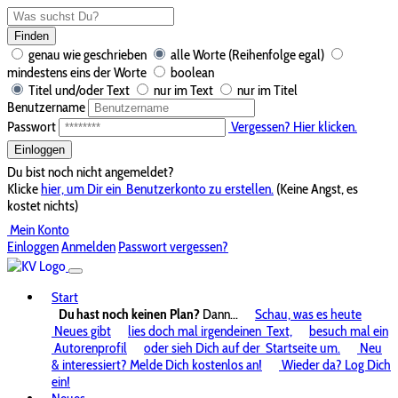
Finden
genau wie geschrieben
alle Worte (Reihenfolge egal)
mindestens eins der Worte
boolean
Titel und/oder Text
nur im Text
nur im Titel
Benutzername
Passwort
Vergessen? Hier klicken.
Einloggen
Du bist noch nicht angemeldet?
Klicke
hier, um Dir ein
Benutzerkonto zu erstellen.
(Keine Angst, es
kostet nichts)
Mein Konto
Einloggen
Anmelden
Passwort vergessen?
Start
Du hast noch keinen Plan?
Dann...
Schau, was es heute
Neues gibt
lies doch mal irgendeinen
Text,
besuch mal ein
Autorenprofil
oder sieh Dich auf der
Startseite um.
Neu
& interessiert? Melde Dich kostenlos an!
Wieder da? Log Dich
ein!