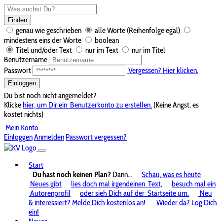
Finden
genau wie geschrieben
alle Worte (Reihenfolge egal)
mindestens eins der Worte
boolean
Titel und/oder Text
nur im Text
nur im Titel
Benutzername
Passwort
Vergessen? Hier klicken.
Einloggen
Du bist noch nicht angemeldet?
Klicke
hier, um Dir ein
Benutzerkonto zu erstellen.
(Keine Angst, es
kostet nichts)
Mein Konto
Einloggen
Anmelden
Passwort vergessen?
Start
Du hast noch keinen Plan?
Dann...
Schau, was es heute
Neues gibt
lies doch mal irgendeinen
Text,
besuch mal ein
Autorenprofil
oder sieh Dich auf der
Startseite um.
Neu
& interessiert? Melde Dich kostenlos an!
Wieder da? Log Dich
ein!