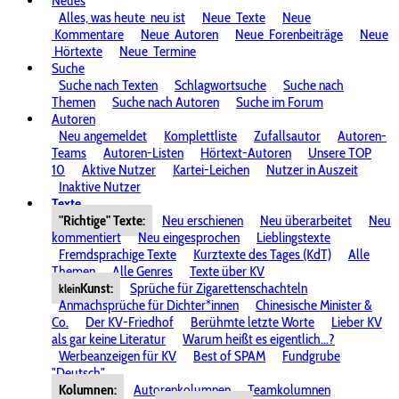
Neues
Alles, was heute
neu ist
Neue
Texte
Neue
Kommentare
Neue
Autoren
Neue
Forenbeiträge
Neue
Hörtexte
Neue
Termine
Suche
Suche nach Texten
Schlagwortsuche
Suche nach
Themen
Suche nach Autoren
Suche im Forum
Autoren
Neu angemeldet
Komplettliste
Zufallsautor
Autoren-
Teams
Autoren-Listen
Hörtext-Autoren
Unsere TOP
10
Aktive Nutzer
Kartei-Leichen
Nutzer in Auszeit
Inaktive Nutzer
Texte
"Richtige" Texte:
Neu erschienen
Neu überarbeitet
Neu
kommentiert
Neu eingesprochen
Lieblingstexte
Fremdsprachige Texte
Kurztexte des Tages (KdT)
Alle
Themen
Alle Genres
Texte über KV
Kunst:
Sprüche für Zigarettenschachteln
klein
Anmachsprüche für Dichter*innen
Chinesische Minister &
Co.
Der KV-Friedhof
Berühmte letzte Worte
Lieber KV
als gar keine Literatur
Warum heißt es eigentlich...?
Werbeanzeigen für KV
Best of SPAM
Fundgrube
"Deutsch"
Kolumnen:
Autorenkolumnen
Teamkolumnen