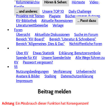
Kolumnenarchiv
Hören & Sehen:
Hörtexte
Video-
Kanäle
... und anderes:
Unsere TOP 10
Daily Challenge
Projekte mit Texten
Plagiate
Bücher unserer Autoren
KV-Bibliothek
Aktuelle Rezensionen
... Passt dazu:
Literaturwettbewerbe
Verlage
Foren
Übersicht
Aktuellste Diskussionen
Suche im Forum
Bereich "KV-Board"
Bereich "Literatur & Schreiberei"
Bereich "Allgemeines, Dies & Das"
Nichtöffentliche Foren
Über KV
Etwas Statistik
Erklärung: Benutzersymbole
Spende für KV
Unsere Spenderliste
Alle Wege führen zu
KV
Passwort vergessen?
§§
Nutzungsbedingungen
Verifizierung
Urheberrecht
Avatare & Bilder
Stalking
Datenschutzerklärung
Impressum
Beitrag melden
Achtung
: Ein Missbrauch dieser Funktion hat Konsequenzen!