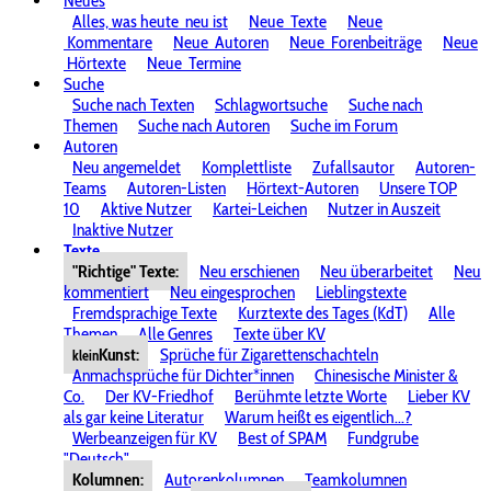
Neues
Alles, was heute
neu ist
Neue
Texte
Neue
Kommentare
Neue
Autoren
Neue
Forenbeiträge
Neue
Hörtexte
Neue
Termine
Suche
Suche nach Texten
Schlagwortsuche
Suche nach
Themen
Suche nach Autoren
Suche im Forum
Autoren
Neu angemeldet
Komplettliste
Zufallsautor
Autoren-
Teams
Autoren-Listen
Hörtext-Autoren
Unsere TOP
10
Aktive Nutzer
Kartei-Leichen
Nutzer in Auszeit
Inaktive Nutzer
Texte
"Richtige" Texte:
Neu erschienen
Neu überarbeitet
Neu
kommentiert
Neu eingesprochen
Lieblingstexte
Fremdsprachige Texte
Kurztexte des Tages (KdT)
Alle
Themen
Alle Genres
Texte über KV
Kunst:
Sprüche für Zigarettenschachteln
klein
Anmachsprüche für Dichter*innen
Chinesische Minister &
Co.
Der KV-Friedhof
Berühmte letzte Worte
Lieber KV
als gar keine Literatur
Warum heißt es eigentlich...?
Werbeanzeigen für KV
Best of SPAM
Fundgrube
"Deutsch"
Kolumnen:
Autorenkolumnen
Teamkolumnen