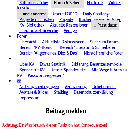
Kolumnenarchiv
Hören & Sehen:
Hörtexte
Video-
Kanäle
... und anderes:
Unsere TOP 10
Daily Challenge
Projekte mit Texten
Plagiate
Bücher unserer Autoren
KV-Bibliothek
Aktuelle Rezensionen
... Passt dazu:
Literaturwettbewerbe
Verlage
Foren
Übersicht
Aktuellste Diskussionen
Suche im Forum
Bereich "KV-Board"
Bereich "Literatur & Schreiberei"
Bereich "Allgemeines, Dies & Das"
Nichtöffentliche Foren
Über KV
Etwas Statistik
Erklärung: Benutzersymbole
Spende für KV
Unsere Spenderliste
Alle Wege führen zu
KV
Passwort vergessen?
§§
Nutzungsbedingungen
Verifizierung
Urheberrecht
Avatare & Bilder
Stalking
Datenschutzerklärung
Impressum
Beitrag melden
Achtung
: Ein Missbrauch dieser Funktion hat Konsequenzen!