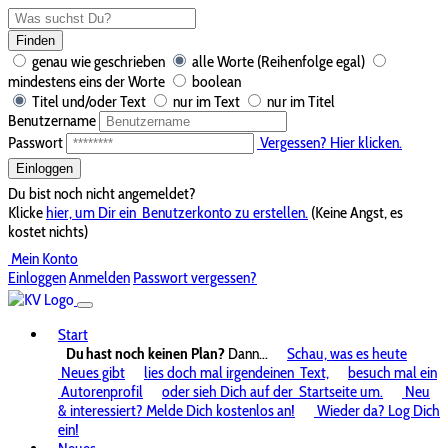
Finden
genau wie geschrieben
alle Worte (Reihenfolge egal)
mindestens eins der Worte
boolean
Titel und/oder Text
nur im Text
nur im Titel
Benutzername
Passwort
Vergessen? Hier klicken.
Einloggen
Du bist noch nicht angemeldet?
Klicke
hier, um Dir ein
Benutzerkonto zu erstellen.
(Keine Angst, es
kostet nichts)
Mein Konto
Einloggen
Anmelden
Passwort vergessen?
Start
Du hast noch keinen Plan?
Dann...
Schau, was es heute
Neues gibt
lies doch mal irgendeinen
Text,
besuch mal ein
Autorenprofil
oder sieh Dich auf der
Startseite um.
Neu
& interessiert? Melde Dich kostenlos an!
Wieder da? Log Dich
ein!