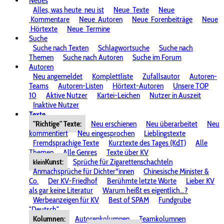
Neues
Alles, was heute
neu ist
Neue
Texte
Neue
Kommentare
Neue
Autoren
Neue
Forenbeiträge
Neue
Hörtexte
Neue
Termine
Suche
Suche nach Texten
Schlagwortsuche
Suche nach
Themen
Suche nach Autoren
Suche im Forum
Autoren
Neu angemeldet
Komplettliste
Zufallsautor
Autoren-
Teams
Autoren-Listen
Hörtext-Autoren
Unsere TOP
10
Aktive Nutzer
Kartei-Leichen
Nutzer in Auszeit
Inaktive Nutzer
Texte
"Richtige" Texte:
Neu erschienen
Neu überarbeitet
Neu
kommentiert
Neu eingesprochen
Lieblingstexte
Fremdsprachige Texte
Kurztexte des Tages (KdT)
Alle
Themen
Alle Genres
Texte über KV
Kunst:
Sprüche für Zigarettenschachteln
klein
Anmachsprüche für Dichter*innen
Chinesische Minister &
Co.
Der KV-Friedhof
Berühmte letzte Worte
Lieber KV
als gar keine Literatur
Warum heißt es eigentlich...?
Werbeanzeigen für KV
Best of SPAM
Fundgrube
"Deutsch"
Kolumnen:
Autorenkolumnen
Teamkolumnen