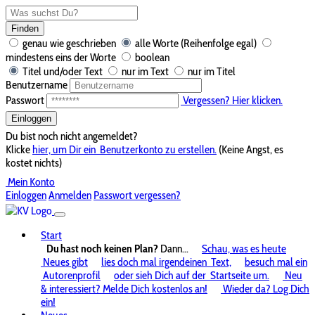
Finden
genau wie geschrieben
alle Worte (Reihenfolge egal)
mindestens eins der Worte
boolean
Titel und/oder Text
nur im Text
nur im Titel
Benutzername
Passwort
Vergessen? Hier klicken.
Einloggen
Du bist noch nicht angemeldet?
Klicke
hier, um Dir ein
Benutzerkonto zu erstellen.
(Keine Angst, es
kostet nichts)
Mein Konto
Einloggen
Anmelden
Passwort vergessen?
Start
Du hast noch keinen Plan?
Dann...
Schau, was es heute
Neues gibt
lies doch mal irgendeinen
Text,
besuch mal ein
Autorenprofil
oder sieh Dich auf der
Startseite um.
Neu
& interessiert? Melde Dich kostenlos an!
Wieder da? Log Dich
ein!