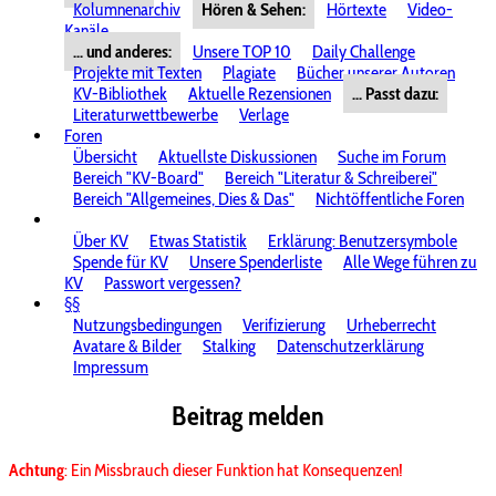
Kolumnenarchiv
Hören & Sehen:
Hörtexte
Video-
Kanäle
... und anderes:
Unsere TOP 10
Daily Challenge
Projekte mit Texten
Plagiate
Bücher unserer Autoren
KV-Bibliothek
Aktuelle Rezensionen
... Passt dazu:
Literaturwettbewerbe
Verlage
Foren
Übersicht
Aktuellste Diskussionen
Suche im Forum
Bereich "KV-Board"
Bereich "Literatur & Schreiberei"
Bereich "Allgemeines, Dies & Das"
Nichtöffentliche Foren
Über KV
Etwas Statistik
Erklärung: Benutzersymbole
Spende für KV
Unsere Spenderliste
Alle Wege führen zu
KV
Passwort vergessen?
§§
Nutzungsbedingungen
Verifizierung
Urheberrecht
Avatare & Bilder
Stalking
Datenschutzerklärung
Impressum
Beitrag melden
Achtung
: Ein Missbrauch dieser Funktion hat Konsequenzen!