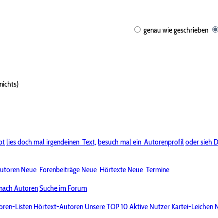
genau wie geschrieben
nichts)
bt
lies doch mal irgendeinen
Text,
besuch mal ein
Autorenprofil
oder sieh D
utoren
Neue
Forenbeiträge
Neue
Hörtexte
Neue
Termine
nach Autoren
Suche im Forum
oren-Listen
Hörtext-Autoren
Unsere TOP 10
Aktive Nutzer
Kartei-Leichen
N