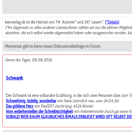
keinverlag.de ist die Heimat von 714
Autoren* und 247
Lesern*.
(*Details)
(*Im Gegensatz zu allen anderen Literaturforen zählen wir nur die aktiven Mitglie
abziehen, die sich selbst wieder abgemeldet haben oder rausgeworfen wurden, k
Momentan gibt es keine neuen Diskussionsbeiträge im Forum.
Genre des Tages, 08.08.2026:
Schwank
:
"Der Schwank ist eine volksnahe Erzählung, in der sich zwei Personen über zum Teil t
Schwerhörig, tüdelig, wunderbar
von Saira
(ziemlich neu, vom 24.04.26)
Das güldene Herz
von Paul207
(recht lang: 4524 Worte)
Vom widerherstellen der Schreibtüchtigkeit
von mannemvorne
(noch gar keine 
SOBALD WER KAUM GLAUBLICHES JEMALS ERBLICKT WIRD OFT SELBST DE