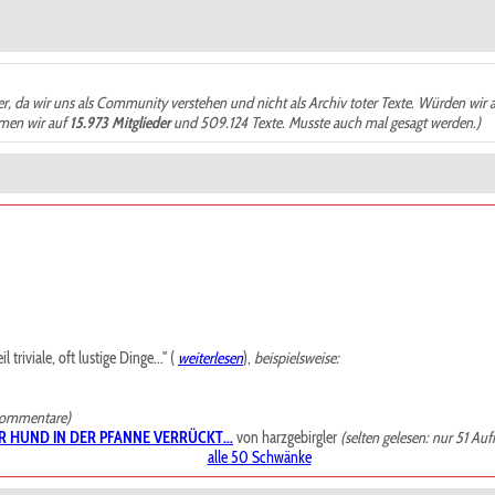
der, da wir uns als Community verstehen und nicht als Archiv toter Texte. Würden wir 
ämen wir auf
15.973 Mitglieder
und 509.124 Texte. Musste auch mal gesagt werden.)
riviale, oft lustige Dinge..." (
weiterlesen
),
beispielsweise:
Kommentare)
R HUND IN DER PFANNE VERRÜCKT...
von harzgebirgler
(selten gelesen: nur 51 Auf
alle 50 Schwänke