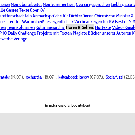
hienen
Neu überarbeitet
Neu kommentiert
Neu eingesprochen
Lieblingstext
-Board"
lle Genres
Bereich "Literatur & Schreiberei"
Texte über KV
Bereich "Allgemeines, Dies & Das"
arettenschachteln
Anmachsprüche für Dichter*innen
Chinesische Minister &
ine Literatur
 KV
Unsere Spenderliste
Warum heißt es eigentlich...?
Alle Wege führen zu KV
Werbeanzeigen für KV
Passwort vergessen?
Best of S
nen
Teamkolumnen
Kolumnenarchiv
Hören & Sehen:
Hörtexte
Video-Kanäl
er
P 10
Stalking
Daily Challenge
Datenschutzerklärung
Projekte mit Texten
Impressum
Plagiate
Bücher unserer Autoren
K
bewerbe
Verlage
rntaler
(19.07.),
rochusthal
(18.07.),
kaltenboeck-karow
(07.07.),
Sozialfuzzi
(22.06
(mindestens drei Buchstaben)