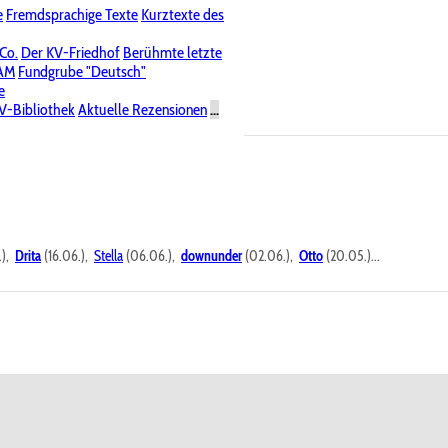
e
Fremdsprachige Texte
Kurztexte des
Nichtöffentliche Foren
 Co.
Der KV-Friedhof
Berühmte letzte
PAM
Fundgrube "Deutsch"
e
V-Bibliothek
Aktuelle Rezensionen
...
.),
Drita
(16.06.),
Stella
(06.06.),
downunder
(02.06.),
Otto
(20.05.)...