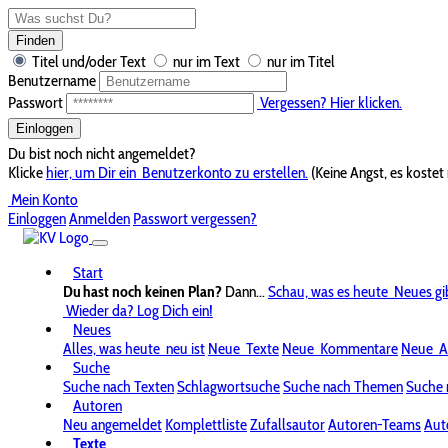
Finden
Titel und/oder Text
nur im Text
nur im Titel
Benutzername
Passwort
Vergessen? Hier klicken.
Einloggen
Du bist noch nicht angemeldet?
Klicke
hier, um Dir ein
Benutzerkonto zu erstellen.
(Keine Angst, es kostet 
Mein Konto
Einloggen
Anmelden
Passwort vergessen?
Start
Du hast noch keinen Plan?
Dann...
Schau, was es heute
Neues gi
Wieder da? Log Dich ein!
Neues
Alles, was heute
neu ist
Neue
Texte
Neue
Kommentare
Neue
A
Suche
Suche nach Texten
Schlagwortsuche
Suche nach Themen
Suche 
Autoren
Neu angemeldet
Komplettliste
Zufallsautor
Autoren-Teams
Aut
Texte