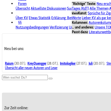
Foren
"Richtige" Texte:
Neu ersc
Übersicht
Aktuellste Diskussionen
Suche im Forum
Tages (KdT)
Alle Themen
Bereich "KV
A
Kunst:
Sprüche für Zig
klein
Über KV
Etwas Statistik
Erklärung: Benutzersymbole
Worte
Lieber KV als gar ke
Spende für
§§
Kolumnen:
Autorenkolum
Nutzungsbedingungen
Verifizierung
Urheberrecht
... und anderes:
Avatare & Bild
Unsere TO
Passt dazu:
Literaturwett
Neu bei uns:
Raium
(30.07.),
KreyDuengger
(28.07.),
Imitologiker
(27.07.),
Juli
(20.07.),
Ste
Übersicht aller neuen Autoren und Leser
Zur Zeit online: