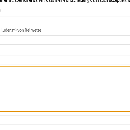
 ernst, aber ich erwarten, dass meine Entscheidung dann auch akzeptiert w
t.
 ludens») von Reliwette