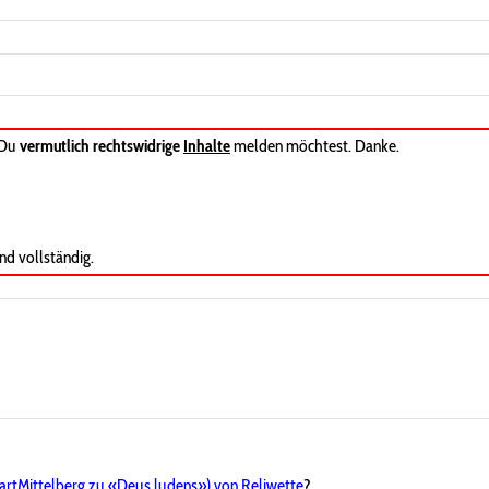
 Du
vermutlich rechtswidrige
Inhalte
melden möchtest. Danke.
nd vollständig.
rtMittelberg zu «Deus ludens») von Reliwette
?