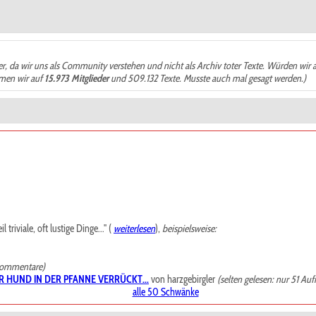
der, da wir uns als Community verstehen und nicht als Archiv toter Texte. Würden wir 
ämen wir auf
15.973 Mitglieder
und 509.132 Texte. Musste auch mal gesagt werden.)
riviale, oft lustige Dinge..." (
weiterlesen
),
beispielsweise:
Kommentare)
R HUND IN DER PFANNE VERRÜCKT...
von harzgebirgler
(selten gelesen: nur 51 Auf
alle 50 Schwänke