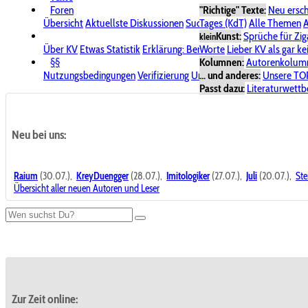
Foren
"Richtige" Texte:
Neu ersc
Übersicht
Aktuellste Diskussionen
Suche im Forum
Tages (KdT)
Alle Themen
Bereich "KV
A
Kunst:
Sprüche für Zig
klein
Über KV
Etwas Statistik
Erklärung: Benutzersymbole
Worte
Lieber KV als gar ke
Spende für
§§
Kolumnen:
Autorenkolum
Nutzungsbedingungen
Verifizierung
Urheberrecht
... und anderes:
Avatare & Bild
Unsere TO
Passt dazu:
Literaturwett
Neu bei uns:
Raium
(30.07.),
KreyDuengger
(28.07.),
Imitologiker
(27.07.),
Juli
(20.07.),
Ste
Übersicht aller neuen Autoren und Leser
Zur Zeit online: