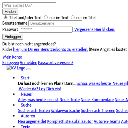
Finden
Titel und/oder Text
nur im Text
nur im Titel
Benutzername
Passwort
Vergessen? Hier klicken.
Einloggen
Du bist noch nicht angemeldet?
Klicke
hier, um Dir ein
Benutzerkonto zu erstellen.
(Keine Angst, es kostet 
Mein Konto
Einloggen
Anmelden
Passwort vergessen?
Start
Du hast noch keinen Plan?
Dann...
Schau, was es heute
Neues gi
Wieder da? Log Dich ein!
Neues
Alles, was heute
neu ist
Neue
Texte
Neue
Kommentare
Neue
A
Suche
Suche nach Texten
Schlagwortsuche
Suche nach Themen
Suche 
Autoren
Neu angemeldet
Komplettliste
Zufallsautor
Autoren-Teams
Aut
Texte