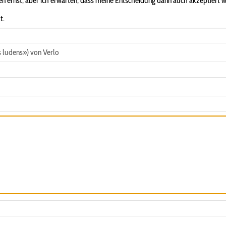
 ernst, aber ich erwarten, dass meine Entscheidung dann auch akzeptiert w
t.
 ludens») von Verlo