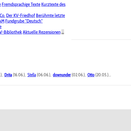
e
Fremdsprachige Texte
Kurztexte des
Nichtöffentliche Foren
 Co.
Der KV-Friedhof
Berühmte letzte
PAM
Fundgrube "Deutsch"
e
V-Bibliothek
Aktuelle Rezensionen
...
.),
Drita
(16.06.),
Stella
(06.06.),
downunder
(02.06.),
Otto
(20.05.)...