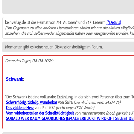
keinverlag.de ist die Heimat von 714
Autoren* und 247
Lesern*.
(*Details)
(*Im Gegensatz zu allen anderen Literaturforen zählen wir nur die aktiven Mitglie
abziehen, die sich selbst wieder abgemeldet haben oder rausgeworfen wurden, k
Momentan gibt es keine neuen Diskussionsbeiträge im Forum.
Genre des Tages, 08.08.2026:
Schwank
:
"Der Schwank ist eine volksnahe Erzählung, in der sich zwei Personen über zum Teil t
Schwerhörig, tüdelig, wunderbar
von Saira
(ziemlich neu, vom 24.04.26)
Das güldene Herz
von Paul207
(recht lang: 4524 Worte)
Vom widerherstellen der Schreibtüchtigkeit
von mannemvorne
(noch gar keine 
SOBALD WER KAUM GLAUBLICHES JEMALS ERBLICKT WIRD OFT SELBST DE