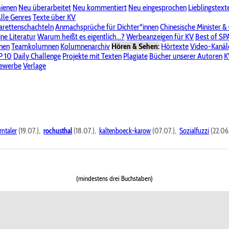
hienen
Neu überarbeitet
Neu kommentiert
Neu eingesprochen
Lieblingstext
-Board"
lle Genres
Bereich "Literatur & Schreiberei"
Texte über KV
Bereich "Allgemeines, Dies & Das"
arettenschachteln
Anmachsprüche für Dichter*innen
Chinesische Minister &
ine Literatur
 KV
Unsere Spenderliste
Warum heißt es eigentlich...?
Alle Wege führen zu KV
Werbeanzeigen für KV
Passwort vergessen?
Best of S
nen
Teamkolumnen
Kolumnenarchiv
Hören & Sehen:
Hörtexte
Video-Kanäl
er
P 10
Stalking
Daily Challenge
Datenschutzerklärung
Projekte mit Texten
Impressum
Plagiate
Bücher unserer Autoren
K
bewerbe
Verlage
rntaler
(19.07.),
rochusthal
(18.07.),
kaltenboeck-karow
(07.07.),
Sozialfuzzi
(22.06
(mindestens drei Buchstaben)