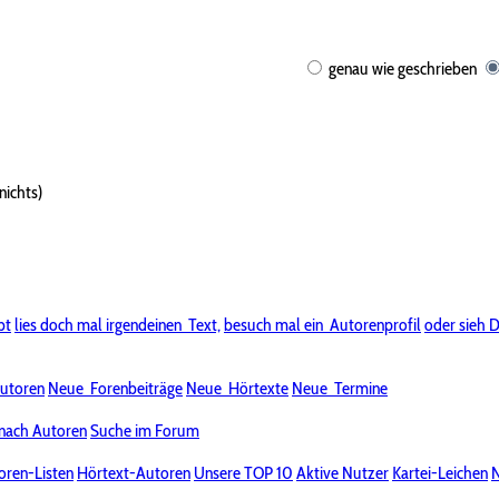
genau wie geschrieben
nichts)
bt
lies doch mal irgendeinen
Text,
besuch mal ein
Autorenprofil
oder sieh D
utoren
Neue
Forenbeiträge
Neue
Hörtexte
Neue
Termine
nach Autoren
Suche im Forum
oren-Listen
Hörtext-Autoren
Unsere TOP 10
Aktive Nutzer
Kartei-Leichen
N