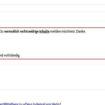
 Du
vermutlich rechtswidrige
Inhalte
melden möchtest. Danke.
nd vollständig.
rtMittelberg zu «Deus ludens») von Verlo
?