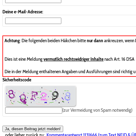
Deine e-Mail-Adresse:
Achtung
: Die folgenden beiden Häkchen bitte
nur dann
ankreuzen, wenn
Dies ist eine Meldung
vermutlich rechtswidriger Inhalte
nach Art. 16 DSA
Die in der Meldung enthaltenen Angaben und Ausführungen sind richtig u
Sicherheitscode
(zur Vermeidung von Spam notwendig)
Ja, diesen Beitrag jetzt melden!
...oder lieber zurück zu:
Kommentarantwort 1131666 (zum Text NEID & ÜB