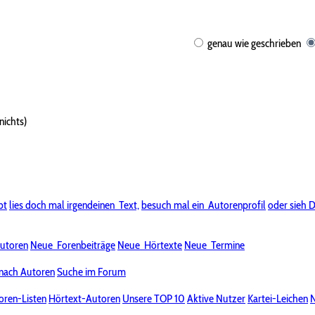
genau wie geschrieben
nichts)
bt
lies doch mal irgendeinen
Text,
besuch mal ein
Autorenprofil
oder sieh D
utoren
Neue
Forenbeiträge
Neue
Hörtexte
Neue
Termine
nach Autoren
Suche im Forum
oren-Listen
Hörtext-Autoren
Unsere TOP 10
Aktive Nutzer
Kartei-Leichen
N