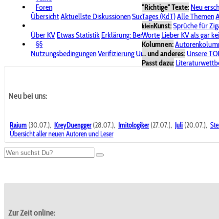
Foren
"Richtige" Texte:
Neu ersc
Übersicht
Aktuellste Diskussionen
Suche im Forum
Tages (KdT)
Alle Themen
Bereich "KV
A
Kunst:
Sprüche für Zig
klein
Über KV
Etwas Statistik
Erklärung: Benutzersymbole
Worte
Lieber KV als gar ke
Spende für
§§
Kolumnen:
Autorenkolum
Nutzungsbedingungen
Verifizierung
Urheberrecht
... und anderes:
Avatare & Bild
Unsere TO
Passt dazu:
Literaturwett
Neu bei uns:
Raium
(30.07.),
KreyDuengger
(28.07.),
Imitologiker
(27.07.),
Juli
(20.07.),
Ste
Übersicht aller neuen Autoren und Leser
Zur Zeit online: