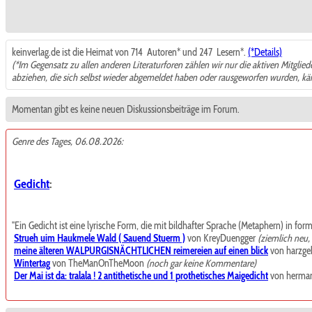
keinverlag.de ist die Heimat von 714
Autoren* und 247
Lesern*.
(*Details)
(*Im Gegensatz zu allen anderen Literaturforen zählen wir nur die aktiven Mitglie
abziehen, die sich selbst wieder abgemeldet haben oder rausgeworfen wurden, k
Momentan gibt es keine neuen Diskussionsbeiträge im Forum.
Genre des Tages, 06.08.2026:
Gedicht
:
"Ein Gedicht ist eine lyrische Form, die mit bildhafter Sprache (Metaphern) in for
Strueh uim Haukmele Wald ( Sauend Stuerm )
von KreyDuengger
(ziemlich neu
meine älteren WALPURGISNÄCHTLICHEN reimereien auf einen blick
von harzgeb
Wintertag
von TheManOnTheMoon
(noch gar keine Kommentare)
Der Mai ist da: tralala ! 2 antithetische und 1 prothetisches Maigedicht
von herma