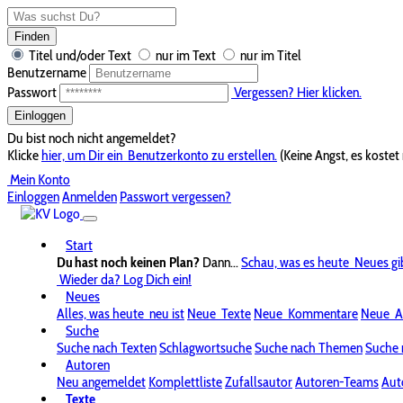
Finden
Titel und/oder Text
nur im Text
nur im Titel
Benutzername
Passwort
Vergessen? Hier klicken.
Einloggen
Du bist noch nicht angemeldet?
Klicke
hier, um Dir ein
Benutzerkonto zu erstellen.
(Keine Angst, es kostet 
Mein Konto
Einloggen
Anmelden
Passwort vergessen?
Start
Du hast noch keinen Plan?
Dann...
Schau, was es heute
Neues gi
Wieder da? Log Dich ein!
Neues
Alles, was heute
neu ist
Neue
Texte
Neue
Kommentare
Neue
A
Suche
Suche nach Texten
Schlagwortsuche
Suche nach Themen
Suche 
Autoren
Neu angemeldet
Komplettliste
Zufallsautor
Autoren-Teams
Aut
Texte