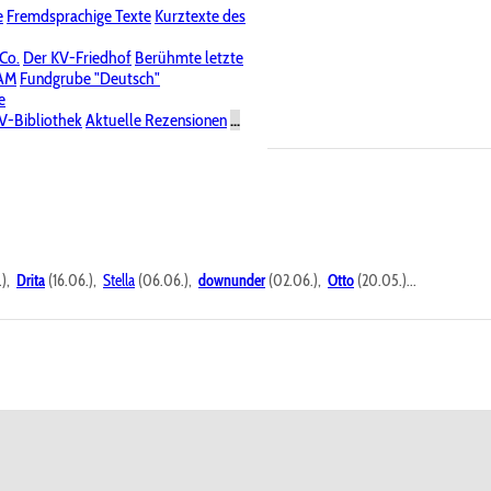
e
Fremdsprachige Texte
Kurztexte des
Nichtöffentliche Foren
 Co.
Der KV-Friedhof
Berühmte letzte
PAM
Fundgrube "Deutsch"
e
V-Bibliothek
Aktuelle Rezensionen
...
.),
Drita
(16.06.),
Stella
(06.06.),
downunder
(02.06.),
Otto
(20.05.)...