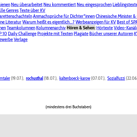
hienen
Neu überarbeitet
Neu kommentiert
Neu eingesprochen
Lieblingstext
-Board"
lle Genres
Bereich "Literatur & Schreiberei"
Texte über KV
Bereich "Allgemeines, Dies & Das"
arettenschachteln
Anmachsprüche für Dichter*innen
Chinesische Minister &
ine Literatur
 KV
Unsere Spenderliste
Warum heißt es eigentlich...?
Alle Wege führen zu KV
Werbeanzeigen für KV
Passwort vergessen?
Best of S
nen
Teamkolumnen
Kolumnenarchiv
Hören & Sehen:
Hörtexte
Video-Kanäl
er
P 10
Stalking
Daily Challenge
Datenschutzerklärung
Projekte mit Texten
Impressum
Plagiate
Bücher unserer Autoren
K
bewerbe
Verlage
rntaler
(19.07.),
rochusthal
(18.07.),
kaltenboeck-karow
(07.07.),
Sozialfuzzi
(22.06
(mindestens drei Buchstaben)