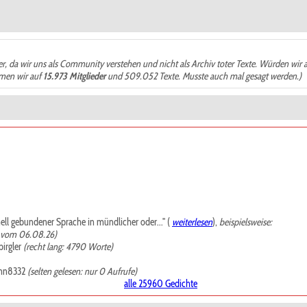
der, da wir uns als Community verstehen und nicht als Archiv toter Texte. Würden wir 
ämen wir auf
15.973 Mitglieder
und 509.052 Texte. Musste auch mal gesagt werden.)
mell gebundener Sprache in mündlicher oder..." (
weiterlesen
),
beispielsweise:
, vom 06.08.26)
irgler
(recht lang: 4790 Worte)
nn8332
(selten gelesen: nur 0 Aufrufe)
alle 25960 Gedichte