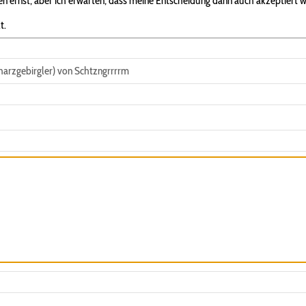
 ernst, aber ich erwarten, dass meine Entscheidung dann auch akzeptiert w
t.
rzgebirgler) von Schtzngrrrrm