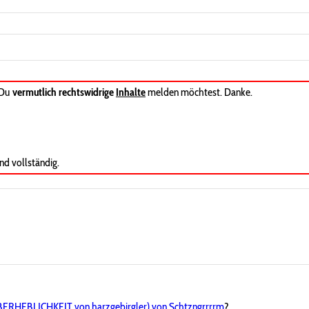
 Du
vermutlich rechtswidrige
Inhalte
melden möchtest. Danke.
nd vollständig.
ERHEBLICHKEIT von harzgebirgler) von Schtzngrrrrm
?