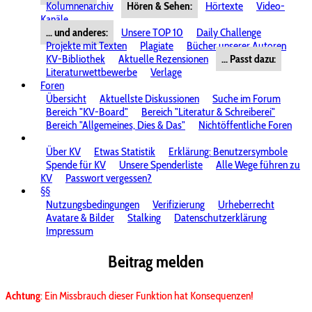
Kolumnenarchiv
Hören & Sehen:
Hörtexte
Video-
Kanäle
... und anderes:
Unsere TOP 10
Daily Challenge
Projekte mit Texten
Plagiate
Bücher unserer Autoren
KV-Bibliothek
Aktuelle Rezensionen
... Passt dazu:
Literaturwettbewerbe
Verlage
Foren
Übersicht
Aktuellste Diskussionen
Suche im Forum
Bereich "KV-Board"
Bereich "Literatur & Schreiberei"
Bereich "Allgemeines, Dies & Das"
Nichtöffentliche Foren
Über KV
Etwas Statistik
Erklärung: Benutzersymbole
Spende für KV
Unsere Spenderliste
Alle Wege führen zu
KV
Passwort vergessen?
§§
Nutzungsbedingungen
Verifizierung
Urheberrecht
Avatare & Bilder
Stalking
Datenschutzerklärung
Impressum
Beitrag melden
Achtung
: Ein Missbrauch dieser Funktion hat Konsequenzen!