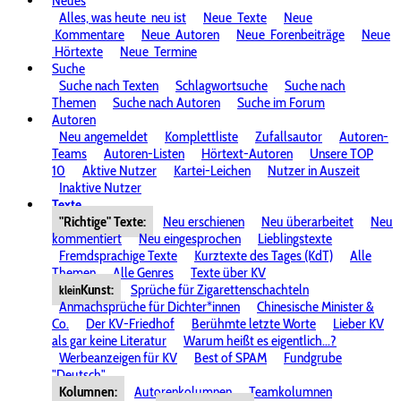
Neues
Alles, was heute
neu ist
Neue
Texte
Neue
Kommentare
Neue
Autoren
Neue
Forenbeiträge
Neue
Hörtexte
Neue
Termine
Suche
Suche nach Texten
Schlagwortsuche
Suche nach
Themen
Suche nach Autoren
Suche im Forum
Autoren
Neu angemeldet
Komplettliste
Zufallsautor
Autoren-
Teams
Autoren-Listen
Hörtext-Autoren
Unsere TOP
10
Aktive Nutzer
Kartei-Leichen
Nutzer in Auszeit
Inaktive Nutzer
Texte
"Richtige" Texte:
Neu erschienen
Neu überarbeitet
Neu
kommentiert
Neu eingesprochen
Lieblingstexte
Fremdsprachige Texte
Kurztexte des Tages (KdT)
Alle
Themen
Alle Genres
Texte über KV
Kunst:
Sprüche für Zigarettenschachteln
klein
Anmachsprüche für Dichter*innen
Chinesische Minister &
Co.
Der KV-Friedhof
Berühmte letzte Worte
Lieber KV
als gar keine Literatur
Warum heißt es eigentlich...?
Werbeanzeigen für KV
Best of SPAM
Fundgrube
"Deutsch"
Kolumnen:
Autorenkolumnen
Teamkolumnen