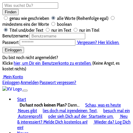
Finden
genau wie geschrieben
alle Worte (Reihenfolge egal)
mindestens eins der Worte
boolean
Titel und/oder Text
nur im Text
nur im Titel
Benutzername
Passwort
Vergessen? Hier klicken.
Einloggen
Du bist noch nicht angemeldet?
Klicke
hier, um Dir ein
Benutzerkonto zu erstellen.
(Keine Angst, es
kostet nichts)
Mein Konto
Einloggen
Anmelden
Passwort vergessen?
Start
Du hast noch keinen Plan?
Dann...
Schau, was es heute
Neues gibt
lies doch mal irgendeinen
Text,
besuch mal ein
Autorenprofil
oder sieh Dich auf der
Startseite um.
Neu
& interessiert? Melde Dich kostenlos an!
Wieder da? Log Dich
ein!