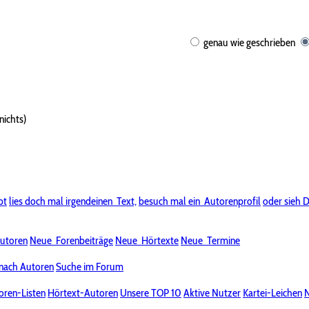
genau wie geschrieben
nichts)
bt
lies doch mal irgendeinen
Text,
besuch mal ein
Autorenprofil
oder sieh D
utoren
Neue
Forenbeiträge
Neue
Hörtexte
Neue
Termine
nach Autoren
Suche im Forum
oren-Listen
Hörtext-Autoren
Unsere TOP 10
Aktive Nutzer
Kartei-Leichen
N