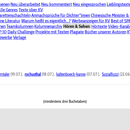
hienen
Neu überarbeitet
Neu kommentiert
Neu eingesprochen
Lieblingstext
-Board"
lle Genres
Bereich "Literatur & Schreiberei"
Texte über KV
Bereich "Allgemeines, Dies & Das"
arettenschachteln
Anmachsprüche für Dichter*innen
Chinesische Minister &
ine Literatur
 KV
Unsere Spenderliste
Warum heißt es eigentlich...?
Alle Wege führen zu KV
Werbeanzeigen für KV
Passwort vergessen?
Best of S
nen
Teamkolumnen
Kolumnenarchiv
Hören & Sehen:
Hörtexte
Video-Kanäl
er
P 10
Stalking
Daily Challenge
Datenschutzerklärung
Projekte mit Texten
Impressum
Plagiate
Bücher unserer Autoren
K
bewerbe
Verlage
rntaler
(19.07.),
rochusthal
(18.07.),
kaltenboeck-karow
(07.07.),
Sozialfuzzi
(22.06
(mindestens drei Buchstaben)