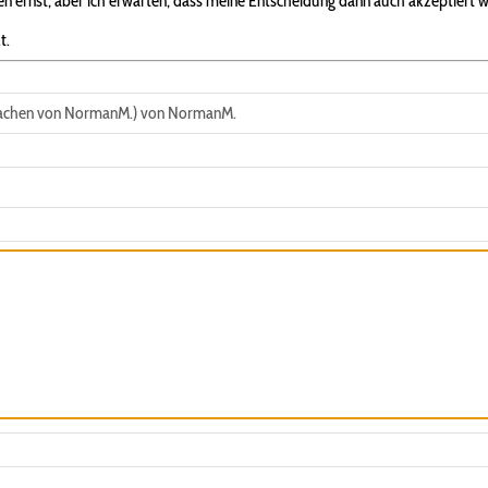
 ernst, aber ich erwarten, dass meine Entscheidung dann auch akzeptiert w
t.
machen von NormanM.) von NormanM.