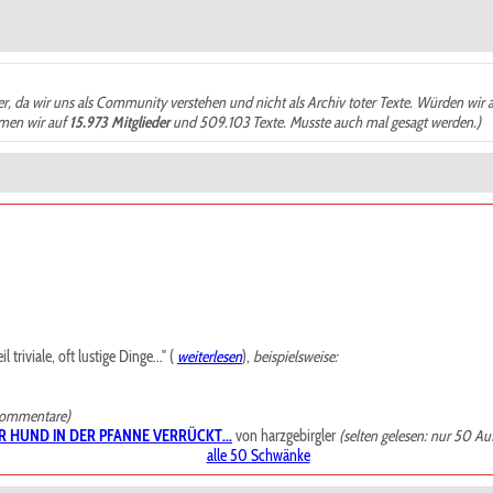
der, da wir uns als Community verstehen und nicht als Archiv toter Texte. Würden wir 
ämen wir auf
15.973 Mitglieder
und 509.103 Texte. Musste auch mal gesagt werden.)
riviale, oft lustige Dinge..." (
weiterlesen
),
beispielsweise:
Kommentare)
R HUND IN DER PFANNE VERRÜCKT...
von harzgebirgler
(selten gelesen: nur 50 Au
alle 50 Schwänke