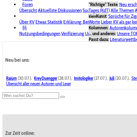
Foren
"Richtige" Texte:
Neu ersc
Übersicht
Aktuellste Diskussionen
Suche im Forum
Tages (KdT)
Alle Themen
Bereich "KV
A
Kunst:
Sprüche für Zig
klein
Über KV
Etwas Statistik
Erklärung: Benutzersymbole
Worte
Lieber KV als gar ke
Spende für
§§
Kolumnen:
Autorenkolum
Nutzungsbedingungen
Verifizierung
Urheberrecht
... und anderes:
Avatare & Bild
Unsere TO
Passt dazu:
Literaturwett
Neu bei uns:
Raium
(30.07.),
KreyDuengger
(28.07.),
Imitologiker
(27.07.),
Juli
(20.07.),
Ste
Übersicht aller neuen Autoren und Leser
Zur Zeit online: