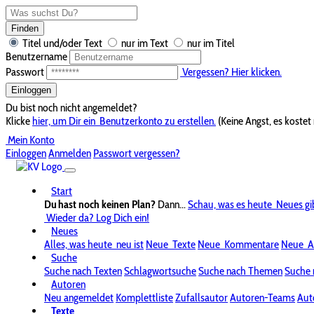
Finden
Titel und/oder Text
nur im Text
nur im Titel
Benutzername
Passwort
Vergessen? Hier klicken.
Einloggen
Du bist noch nicht angemeldet?
Klicke
hier, um Dir ein
Benutzerkonto zu erstellen.
(Keine Angst, es kostet 
Mein Konto
Einloggen
Anmelden
Passwort vergessen?
Start
Du hast noch keinen Plan?
Dann...
Schau, was es heute
Neues gi
Wieder da? Log Dich ein!
Neues
Alles, was heute
neu ist
Neue
Texte
Neue
Kommentare
Neue
A
Suche
Suche nach Texten
Schlagwortsuche
Suche nach Themen
Suche 
Autoren
Neu angemeldet
Komplettliste
Zufallsautor
Autoren-Teams
Aut
Texte