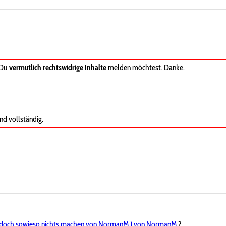
 Du
vermutlich rechtswidrige
Inhalte
melden möchtest. Danke.
nd vollständig.
doch sowieso nichts machen von NormanM.) von NormanM.
?