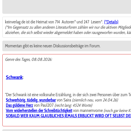
keinverlag.de ist die Heimat von 714
Autoren* und 247
Lesern*.
(*Details)
(*Im Gegensatz zu allen anderen Literaturforen zählen wir nur die aktiven Mitglie
abziehen, die sich selbst wieder abgemeldet haben oder rausgeworfen wurden, k
Momentan gibt es keine neuen Diskussionsbeiträge im Forum.
Genre des Tages, 08.08.2026:
Schwank
:
"Der Schwank ist eine volksnahe Erzählung, in der sich zwei Personen über zum Teil t
Schwerhörig, tüdelig, wunderbar
von Saira
(ziemlich neu, vom 24.04.26)
Das güldene Herz
von Paul207
(recht lang: 4524 Worte)
Vom widerherstellen der Schreibtüchtigkeit
von mannemvorne
(noch gar keine 
SOBALD WER KAUM GLAUBLICHES JEMALS ERBLICKT WIRD OFT SELBST DE