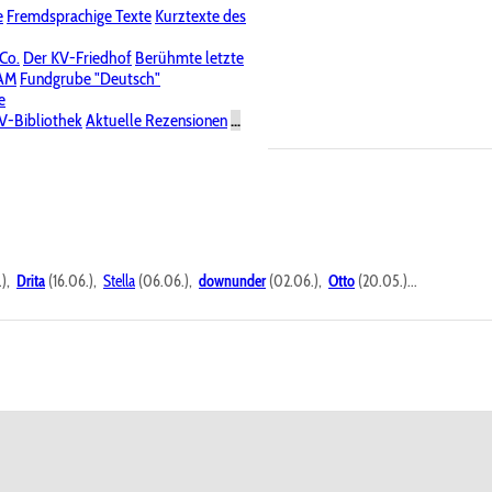
e
Fremdsprachige Texte
Kurztexte des
Nichtöffentliche Foren
 Co.
Der KV-Friedhof
Berühmte letzte
PAM
Fundgrube "Deutsch"
e
V-Bibliothek
Aktuelle Rezensionen
...
.),
Drita
(16.06.),
Stella
(06.06.),
downunder
(02.06.),
Otto
(20.05.)...