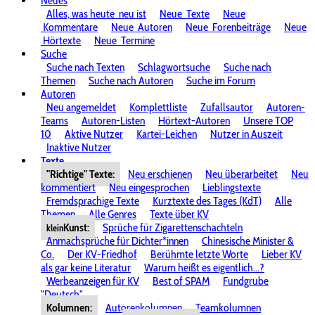
Neues
Alles, was heute
neu ist
Neue
Texte
Neue
Kommentare
Neue
Autoren
Neue
Forenbeiträge
Neue
Hörtexte
Neue
Termine
Suche
Suche nach Texten
Schlagwortsuche
Suche nach
Themen
Suche nach Autoren
Suche im Forum
Autoren
Neu angemeldet
Komplettliste
Zufallsautor
Autoren-
Teams
Autoren-Listen
Hörtext-Autoren
Unsere TOP
10
Aktive Nutzer
Kartei-Leichen
Nutzer in Auszeit
Inaktive Nutzer
Texte
"Richtige" Texte:
Neu erschienen
Neu überarbeitet
Neu
kommentiert
Neu eingesprochen
Lieblingstexte
Fremdsprachige Texte
Kurztexte des Tages (KdT)
Alle
Themen
Alle Genres
Texte über KV
Kunst:
Sprüche für Zigarettenschachteln
klein
Anmachsprüche für Dichter*innen
Chinesische Minister &
Co.
Der KV-Friedhof
Berühmte letzte Worte
Lieber KV
als gar keine Literatur
Warum heißt es eigentlich...?
Werbeanzeigen für KV
Best of SPAM
Fundgrube
"Deutsch"
Kolumnen:
Autorenkolumnen
Teamkolumnen