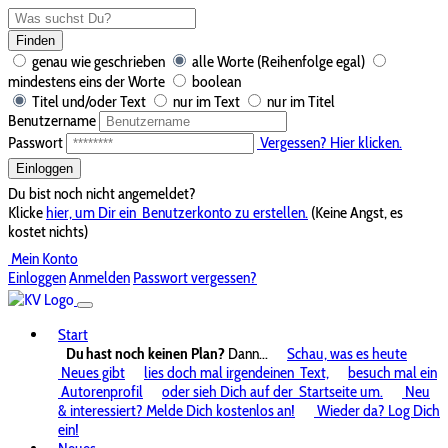
Finden
genau wie geschrieben
alle Worte (Reihenfolge egal)
mindestens eins der Worte
boolean
Titel und/oder Text
nur im Text
nur im Titel
Benutzername
Passwort
Vergessen? Hier klicken.
Einloggen
Du bist noch nicht angemeldet?
Klicke
hier, um Dir ein
Benutzerkonto zu erstellen.
(Keine Angst, es
kostet nichts)
Mein Konto
Einloggen
Anmelden
Passwort vergessen?
Start
Du hast noch keinen Plan?
Dann...
Schau, was es heute
Neues gibt
lies doch mal irgendeinen
Text,
besuch mal ein
Autorenprofil
oder sieh Dich auf der
Startseite um.
Neu
& interessiert? Melde Dich kostenlos an!
Wieder da? Log Dich
ein!