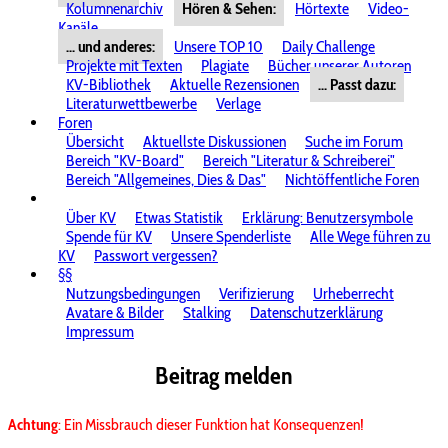
Kolumnenarchiv
Hören & Sehen:
Hörtexte
Video-
Kanäle
... und anderes:
Unsere TOP 10
Daily Challenge
Projekte mit Texten
Plagiate
Bücher unserer Autoren
KV-Bibliothek
Aktuelle Rezensionen
... Passt dazu:
Literaturwettbewerbe
Verlage
Foren
Übersicht
Aktuellste Diskussionen
Suche im Forum
Bereich "KV-Board"
Bereich "Literatur & Schreiberei"
Bereich "Allgemeines, Dies & Das"
Nichtöffentliche Foren
Über KV
Etwas Statistik
Erklärung: Benutzersymbole
Spende für KV
Unsere Spenderliste
Alle Wege führen zu
KV
Passwort vergessen?
§§
Nutzungsbedingungen
Verifizierung
Urheberrecht
Avatare & Bilder
Stalking
Datenschutzerklärung
Impressum
Beitrag melden
Achtung
: Ein Missbrauch dieser Funktion hat Konsequenzen!