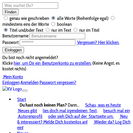
Finden
genau wie geschrieben
alle Worte (Reihenfolge egal)
mindestens eins der Worte
boolean
Titel und/oder Text
nur im Text
nur im Titel
Benutzername
Passwort
Vergessen? Hier klicken.
Einloggen
Du bist noch nicht angemeldet?
Klicke
hier, um Dir ein
Benutzerkonto zu erstellen.
(Keine Angst, es
kostet nichts)
Mein Konto
Einloggen
Anmelden
Passwort vergessen?
Start
Du hast noch keinen Plan?
Dann...
Schau, was es heute
Neues gibt
lies doch mal irgendeinen
Text,
besuch mal ein
Autorenprofil
oder sieh Dich auf der
Startseite um.
Neu
& interessiert? Melde Dich kostenlos an!
Wieder da? Log Dich
ein!