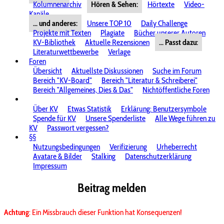
Kolumnenarchiv
Hören & Sehen:
Hörtexte
Video-
Kanäle
... und anderes:
Unsere TOP 10
Daily Challenge
Projekte mit Texten
Plagiate
Bücher unserer Autoren
KV-Bibliothek
Aktuelle Rezensionen
... Passt dazu:
Literaturwettbewerbe
Verlage
Foren
Übersicht
Aktuellste Diskussionen
Suche im Forum
Bereich "KV-Board"
Bereich "Literatur & Schreiberei"
Bereich "Allgemeines, Dies & Das"
Nichtöffentliche Foren
Über KV
Etwas Statistik
Erklärung: Benutzersymbole
Spende für KV
Unsere Spenderliste
Alle Wege führen zu
KV
Passwort vergessen?
§§
Nutzungsbedingungen
Verifizierung
Urheberrecht
Avatare & Bilder
Stalking
Datenschutzerklärung
Impressum
Beitrag melden
Achtung
: Ein Missbrauch dieser Funktion hat Konsequenzen!