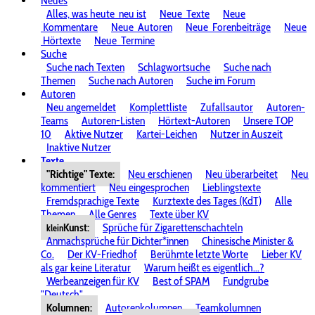
Neues
Alles, was heute
neu ist
Neue
Texte
Neue
Kommentare
Neue
Autoren
Neue
Forenbeiträge
Neue
Hörtexte
Neue
Termine
Suche
Suche nach Texten
Schlagwortsuche
Suche nach
Themen
Suche nach Autoren
Suche im Forum
Autoren
Neu angemeldet
Komplettliste
Zufallsautor
Autoren-
Teams
Autoren-Listen
Hörtext-Autoren
Unsere TOP
10
Aktive Nutzer
Kartei-Leichen
Nutzer in Auszeit
Inaktive Nutzer
Texte
"Richtige" Texte:
Neu erschienen
Neu überarbeitet
Neu
kommentiert
Neu eingesprochen
Lieblingstexte
Fremdsprachige Texte
Kurztexte des Tages (KdT)
Alle
Themen
Alle Genres
Texte über KV
Kunst:
Sprüche für Zigarettenschachteln
klein
Anmachsprüche für Dichter*innen
Chinesische Minister &
Co.
Der KV-Friedhof
Berühmte letzte Worte
Lieber KV
als gar keine Literatur
Warum heißt es eigentlich...?
Werbeanzeigen für KV
Best of SPAM
Fundgrube
"Deutsch"
Kolumnen:
Autorenkolumnen
Teamkolumnen