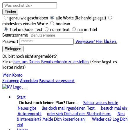
Finden
genau wie geschrieben
alle Worte (Reihenfolge egal)
mindestens eins der Worte
boolean
Titel und/oder Text
nur im Text
nur im Titel
Benutzername
Passwort
Vergessen? Hier klicken.
Einloggen
Du bist noch nicht angemeldet?
Klicke
hier, um Dir ein
Benutzerkonto zu erstellen.
(Keine Angst, es
kostet nichts)
Mein Konto
Einloggen
Anmelden
Passwort vergessen?
Start
Du hast noch keinen Plan?
Dann...
Schau, was es heute
Neues gibt
lies doch mal irgendeinen
Text,
besuch mal ein
Autorenprofil
oder sieh Dich auf der
Startseite um.
Neu
& interessiert? Melde Dich kostenlos an!
Wieder da? Log Dich
ein!