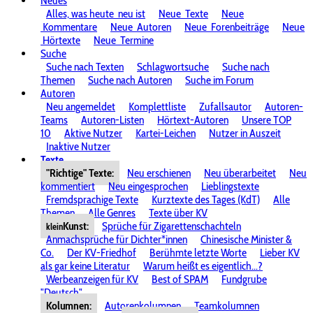
Neues
Alles, was heute
neu ist
Neue
Texte
Neue
Kommentare
Neue
Autoren
Neue
Forenbeiträge
Neue
Hörtexte
Neue
Termine
Suche
Suche nach Texten
Schlagwortsuche
Suche nach
Themen
Suche nach Autoren
Suche im Forum
Autoren
Neu angemeldet
Komplettliste
Zufallsautor
Autoren-
Teams
Autoren-Listen
Hörtext-Autoren
Unsere TOP
10
Aktive Nutzer
Kartei-Leichen
Nutzer in Auszeit
Inaktive Nutzer
Texte
"Richtige" Texte:
Neu erschienen
Neu überarbeitet
Neu
kommentiert
Neu eingesprochen
Lieblingstexte
Fremdsprachige Texte
Kurztexte des Tages (KdT)
Alle
Themen
Alle Genres
Texte über KV
Kunst:
Sprüche für Zigarettenschachteln
klein
Anmachsprüche für Dichter*innen
Chinesische Minister &
Co.
Der KV-Friedhof
Berühmte letzte Worte
Lieber KV
als gar keine Literatur
Warum heißt es eigentlich...?
Werbeanzeigen für KV
Best of SPAM
Fundgrube
"Deutsch"
Kolumnen:
Autorenkolumnen
Teamkolumnen