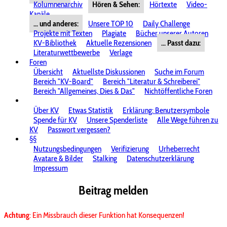
Kolumnenarchiv
Hören & Sehen:
Hörtexte
Video-
Kanäle
... und anderes:
Unsere TOP 10
Daily Challenge
Projekte mit Texten
Plagiate
Bücher unserer Autoren
KV-Bibliothek
Aktuelle Rezensionen
... Passt dazu:
Literaturwettbewerbe
Verlage
Foren
Übersicht
Aktuellste Diskussionen
Suche im Forum
Bereich "KV-Board"
Bereich "Literatur & Schreiberei"
Bereich "Allgemeines, Dies & Das"
Nichtöffentliche Foren
Über KV
Etwas Statistik
Erklärung: Benutzersymbole
Spende für KV
Unsere Spenderliste
Alle Wege führen zu
KV
Passwort vergessen?
§§
Nutzungsbedingungen
Verifizierung
Urheberrecht
Avatare & Bilder
Stalking
Datenschutzerklärung
Impressum
Beitrag melden
Achtung
: Ein Missbrauch dieser Funktion hat Konsequenzen!