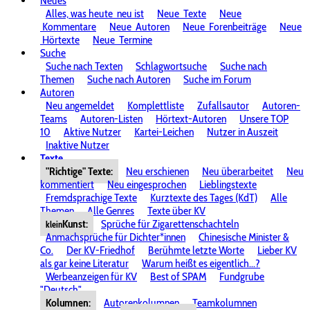
Neues
Alles, was heute
neu ist
Neue
Texte
Neue
Kommentare
Neue
Autoren
Neue
Forenbeiträge
Neue
Hörtexte
Neue
Termine
Suche
Suche nach Texten
Schlagwortsuche
Suche nach
Themen
Suche nach Autoren
Suche im Forum
Autoren
Neu angemeldet
Komplettliste
Zufallsautor
Autoren-
Teams
Autoren-Listen
Hörtext-Autoren
Unsere TOP
10
Aktive Nutzer
Kartei-Leichen
Nutzer in Auszeit
Inaktive Nutzer
Texte
"Richtige" Texte:
Neu erschienen
Neu überarbeitet
Neu
kommentiert
Neu eingesprochen
Lieblingstexte
Fremdsprachige Texte
Kurztexte des Tages (KdT)
Alle
Themen
Alle Genres
Texte über KV
Kunst:
Sprüche für Zigarettenschachteln
klein
Anmachsprüche für Dichter*innen
Chinesische Minister &
Co.
Der KV-Friedhof
Berühmte letzte Worte
Lieber KV
als gar keine Literatur
Warum heißt es eigentlich...?
Werbeanzeigen für KV
Best of SPAM
Fundgrube
"Deutsch"
Kolumnen:
Autorenkolumnen
Teamkolumnen