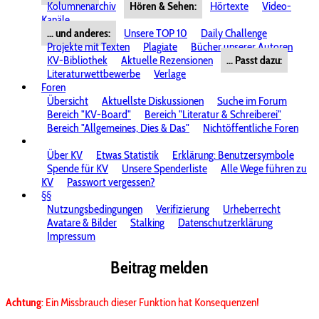
Kolumnenarchiv
Hören & Sehen:
Hörtexte
Video-
Kanäle
... und anderes:
Unsere TOP 10
Daily Challenge
Projekte mit Texten
Plagiate
Bücher unserer Autoren
KV-Bibliothek
Aktuelle Rezensionen
... Passt dazu:
Literaturwettbewerbe
Verlage
Foren
Übersicht
Aktuellste Diskussionen
Suche im Forum
Bereich "KV-Board"
Bereich "Literatur & Schreiberei"
Bereich "Allgemeines, Dies & Das"
Nichtöffentliche Foren
Über KV
Etwas Statistik
Erklärung: Benutzersymbole
Spende für KV
Unsere Spenderliste
Alle Wege führen zu
KV
Passwort vergessen?
§§
Nutzungsbedingungen
Verifizierung
Urheberrecht
Avatare & Bilder
Stalking
Datenschutzerklärung
Impressum
Beitrag melden
Achtung
: Ein Missbrauch dieser Funktion hat Konsequenzen!