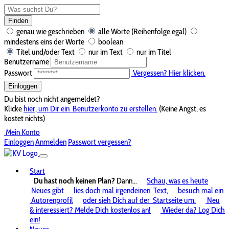
Finden
genau wie geschrieben
alle Worte (Reihenfolge egal)
mindestens eins der Worte
boolean
Titel und/oder Text
nur im Text
nur im Titel
Benutzername
Passwort
Vergessen? Hier klicken.
Einloggen
Du bist noch nicht angemeldet?
Klicke
hier, um Dir ein
Benutzerkonto zu erstellen.
(Keine Angst, es
kostet nichts)
Mein Konto
Einloggen
Anmelden
Passwort vergessen?
Start
Du hast noch keinen Plan?
Dann...
Schau, was es heute
Neues gibt
lies doch mal irgendeinen
Text,
besuch mal ein
Autorenprofil
oder sieh Dich auf der
Startseite um.
Neu
& interessiert? Melde Dich kostenlos an!
Wieder da? Log Dich
ein!