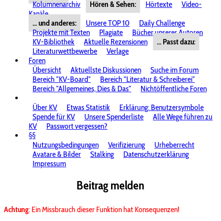
Kolumnenarchiv
Hören & Sehen:
Hörtexte
Video-
Kanäle
... und anderes:
Unsere TOP 10
Daily Challenge
Projekte mit Texten
Plagiate
Bücher unserer Autoren
KV-Bibliothek
Aktuelle Rezensionen
... Passt dazu:
Literaturwettbewerbe
Verlage
Foren
Übersicht
Aktuellste Diskussionen
Suche im Forum
Bereich "KV-Board"
Bereich "Literatur & Schreiberei"
Bereich "Allgemeines, Dies & Das"
Nichtöffentliche Foren
Über KV
Etwas Statistik
Erklärung: Benutzersymbole
Spende für KV
Unsere Spenderliste
Alle Wege führen zu
KV
Passwort vergessen?
§§
Nutzungsbedingungen
Verifizierung
Urheberrecht
Avatare & Bilder
Stalking
Datenschutzerklärung
Impressum
Beitrag melden
Achtung
: Ein Missbrauch dieser Funktion hat Konsequenzen!