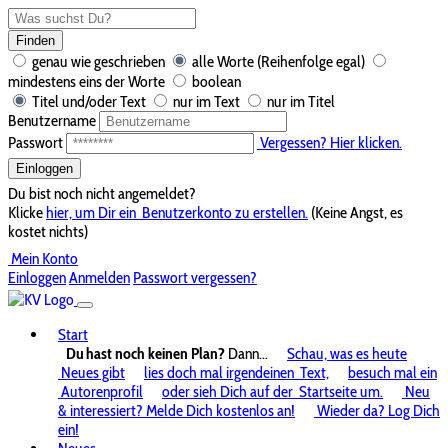
Finden
genau wie geschrieben
alle Worte (Reihenfolge egal)
mindestens eins der Worte
boolean
Titel und/oder Text
nur im Text
nur im Titel
Benutzername
Passwort
Vergessen? Hier klicken.
Einloggen
Du bist noch nicht angemeldet?
Klicke
hier, um Dir ein
Benutzerkonto zu erstellen.
(Keine Angst, es
kostet nichts)
Mein Konto
Einloggen
Anmelden
Passwort vergessen?
Start
Du hast noch keinen Plan?
Dann...
Schau, was es heute
Neues gibt
lies doch mal irgendeinen
Text,
besuch mal ein
Autorenprofil
oder sieh Dich auf der
Startseite um.
Neu
& interessiert? Melde Dich kostenlos an!
Wieder da? Log Dich
ein!