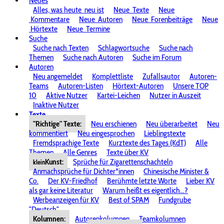
Neues
Alles, was heute
neu ist
Neue
Texte
Neue
Kommentare
Neue
Autoren
Neue
Forenbeiträge
Neue
Hörtexte
Neue
Termine
Suche
Suche nach Texten
Schlagwortsuche
Suche nach
Themen
Suche nach Autoren
Suche im Forum
Autoren
Neu angemeldet
Komplettliste
Zufallsautor
Autoren-
Teams
Autoren-Listen
Hörtext-Autoren
Unsere TOP
10
Aktive Nutzer
Kartei-Leichen
Nutzer in Auszeit
Inaktive Nutzer
Texte
"Richtige" Texte:
Neu erschienen
Neu überarbeitet
Neu
kommentiert
Neu eingesprochen
Lieblingstexte
Fremdsprachige Texte
Kurztexte des Tages (KdT)
Alle
Themen
Alle Genres
Texte über KV
Kunst:
Sprüche für Zigarettenschachteln
klein
Anmachsprüche für Dichter*innen
Chinesische Minister &
Co.
Der KV-Friedhof
Berühmte letzte Worte
Lieber KV
als gar keine Literatur
Warum heißt es eigentlich...?
Werbeanzeigen für KV
Best of SPAM
Fundgrube
"Deutsch"
Kolumnen:
Autorenkolumnen
Teamkolumnen