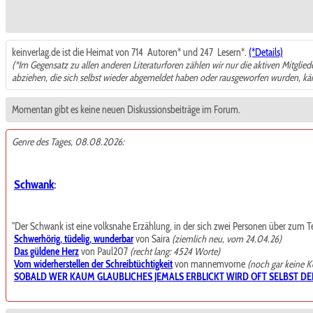
keinverlag.de ist die Heimat von 714
Autoren* und 247
Lesern*.
(*Details)
(*Im Gegensatz zu allen anderen Literaturforen zählen wir nur die aktiven Mitglie
abziehen, die sich selbst wieder abgemeldet haben oder rausgeworfen wurden, k
Momentan gibt es keine neuen Diskussionsbeiträge im Forum.
Genre des Tages, 08.08.2026:
Schwank
:
"Der Schwank ist eine volksnahe Erzählung, in der sich zwei Personen über zum Teil t
Schwerhörig, tüdelig, wunderbar
von Saira
(ziemlich neu, vom 24.04.26)
Das güldene Herz
von Paul207
(recht lang: 4524 Worte)
Vom widerherstellen der Schreibtüchtigkeit
von mannemvorne
(noch gar keine 
SOBALD WER KAUM GLAUBLICHES JEMALS ERBLICKT WIRD OFT SELBST DE