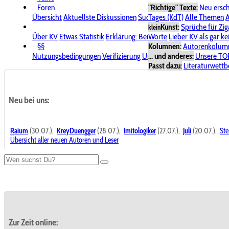
Foren
"Richtige" Texte:
Neu ersc
Übersicht
Aktuellste Diskussionen
Suche im Forum
Tages (KdT)
Alle Themen
Bereich "KV
A
Kunst:
Sprüche für Zig
klein
Über KV
Etwas Statistik
Erklärung: Benutzersymbole
Worte
Lieber KV als gar ke
Spende für
§§
Kolumnen:
Autorenkolum
Nutzungsbedingungen
Verifizierung
Urheberrecht
... und anderes:
Avatare & Bild
Unsere TO
Passt dazu:
Literaturwett
Neu bei uns:
Raium
(30.07.),
KreyDuengger
(28.07.),
Imitologiker
(27.07.),
Juli
(20.07.),
Ste
Übersicht aller neuen Autoren und Leser
Zur Zeit online: