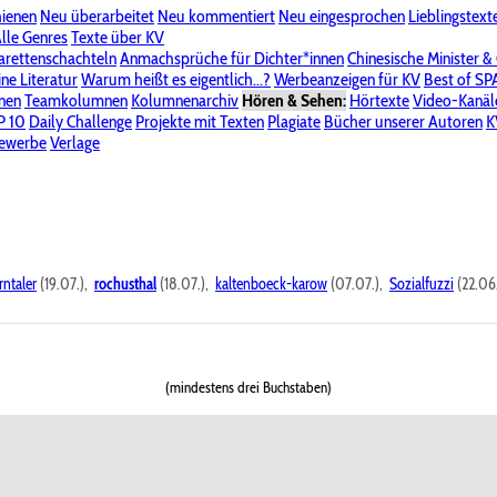
hienen
Neu überarbeitet
Neu kommentiert
Neu eingesprochen
Lieblingstext
-Board"
lle Genres
Bereich "Literatur & Schreiberei"
Texte über KV
Bereich "Allgemeines, Dies & Das"
arettenschachteln
Anmachsprüche für Dichter*innen
Chinesische Minister &
ine Literatur
 KV
Unsere Spenderliste
Warum heißt es eigentlich...?
Alle Wege führen zu KV
Werbeanzeigen für KV
Passwort vergessen?
Best of S
nen
Teamkolumnen
Kolumnenarchiv
Hören & Sehen:
Hörtexte
Video-Kanäl
er
P 10
Stalking
Daily Challenge
Datenschutzerklärung
Projekte mit Texten
Impressum
Plagiate
Bücher unserer Autoren
K
bewerbe
Verlage
rntaler
(19.07.),
rochusthal
(18.07.),
kaltenboeck-karow
(07.07.),
Sozialfuzzi
(22.06
(mindestens drei Buchstaben)