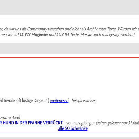
der, da wir uns als Community verstehen und nicht als Archiv toter Texte. Würden wir 
ämen wir auf
15.973 Mitglieder
und 509.114 Texte. Musste auch mal gesagt werden.)
riviale, oft lustige Dinge..." (
weiterlesen
),
beispielsweise:
Kommentare)
R HUND IN DER PFANNE VERRÜCKT...
von harzgebirgler
(selten gelesen: nur 51 Auf
alle 50 Schwänke