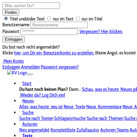
Finden
Titel und/oder Text
nur im Text
nur im Titel
Benutzername
Passwort
Vergessen? Hier klicken.
Einloggen
Du bist noch nicht angemeldet?
Klicke
hier, um Dir ein
Benutzerkonto zu erstellen.
(Keine Angst, es kostet 
Mein Konto
Einloggen
Anmelden
Passwort vergessen?
Start
Du hast noch keinen Plan?
Dann...
Schau, was es heute
Neues gi
Wieder da? Log Dich ein!
Neues
Alles, was heute
neu ist
Neue
Texte
Neue
Kommentare
Neue
A
Suche
Suche nach Texten
Schlagwortsuche
Suche nach Themen
Suche 
Autoren
Neu angemeldet
Komplettliste
Zufallsautor
Autoren-Teams
Aut
Texte