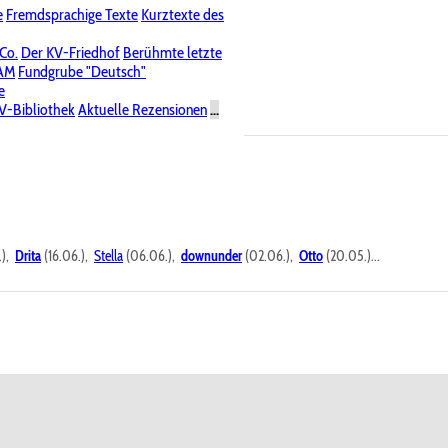
e
Fremdsprachige Texte
Kurztexte des
Nichtöffentliche Foren
 Co.
Der KV-Friedhof
Berühmte letzte
PAM
Fundgrube "Deutsch"
e
V-Bibliothek
Aktuelle Rezensionen
...
.),
Drita
(16.06.),
Stella
(06.06.),
downunder
(02.06.),
Otto
(20.05.)...