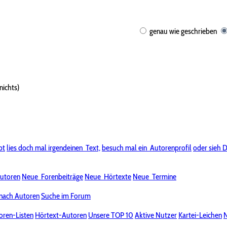
genau wie geschrieben
nichts)
bt
lies doch mal irgendeinen
Text,
besuch mal ein
Autorenprofil
oder sieh D
utoren
Neue
Forenbeiträge
Neue
Hörtexte
Neue
Termine
nach Autoren
Suche im Forum
oren-Listen
Hörtext-Autoren
Unsere TOP 10
Aktive Nutzer
Kartei-Leichen
N